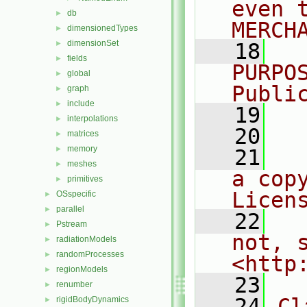
even 
db
►
MERCH
dimensionedTypes
►
dimensionSet
►
   18
  
fields
►
PURPO
global
►
Publi
graph
►
include
►
   19
  
interpolations
►
   20
matrices
►
memory
►
   21
  
meshes
►
a cop
primitives
►
Licen
OSspecific
►
parallel
►
   22
  
Pstream
►
not, s
radiationModels
►
randomProcesses
►
<http
regionModels
►
   23
renumber
►
   24
Cl
rigidBodyDynamics
►