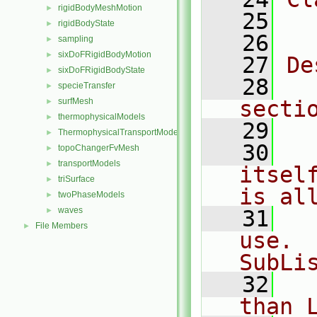
rigidBodyMeshMotion
►
   25
  
rigidBodyState
►
   26
sampling
►
sixDoFRigidBodyMotion
►
   27
De
sixDoFRigidBodyState
►
   28
  
specieTransfer
►
surfMesh
secti
►
thermophysicalModels
►
   29
ThermophysicalTransportModels
►
   30
  
topoChangerFvMesh
►
transportModels
►
itsel
triSurface
►
is al
twoPhaseModels
►
waves
►
   31
  
File Members
►
use. 
SubLi
   32
  
than 