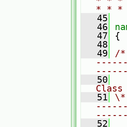
* * *
* * *
   45
   46
na
   47
 {
   48
   49
/*
-----
-----
   50
Class
   51
\*
-----
-----
   52