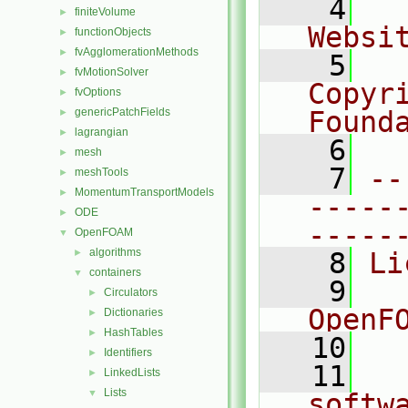
    4
  
finiteVolume
►
Websi
functionObjects
►
fvAgglomerationMethods
►
    5
  
fvMotionSolver
►
Copyr
fvOptions
►
genericPatchFields
Found
►
lagrangian
►
    6
  
mesh
►
    7
--
meshTools
►
MomentumTransportModels
►
-----
ODE
►
-----
OpenFOAM
▼
algorithms
►
    8
Li
containers
▼
    9
  
Circulators
►
OpenF
Dictionaries
►
HashTables
►
   10
Identifiers
►
   11
  
LinkedLists
►
Lists
▼
softw