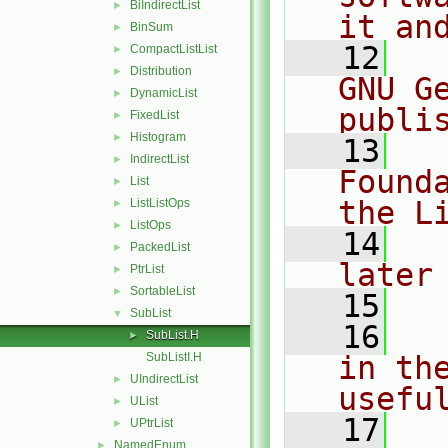
BiIndirectList
►
it an
BinSum
►
   12
  
CompactListList
►
Distribution
►
GNU G
DynamicList
►
publi
FixedList
►
Histogram
►
   13
  
IndirectList
►
Found
List
►
the L
ListListOps
►
ListOps
►
   14
  
PackedList
►
later
PtrList
►
SortableList
►
   15
SubList
▼
   16
  
SubList.H
►
SubListI.H
in the
UIndirectList
►
usefu
UList
►
   17
  
UPtrList
►
NamedEnum
►