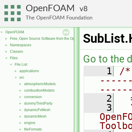
OpenFOAM
8
The OpenFOAM Foundation
OpenFOAM
▼
SubList.
Free, Open Source Software from the OpenFOAM Foundation
►
Namespaces
►
Classes
►
Go to the d
Files
▼
File List
▼
    1
/*
applications
►
-----
src
▼
atmosphericModels
►
-----
combustionModels
►
    2
  
conversion
►
dummyThirdParty
►
    3
  
dynamicFvMesh
►
OpenF
dynamicMesh
►
Toolb
engine
►
fileFormats
►