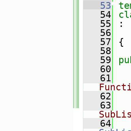
   53
te
   54
cl
   55
 :
   56
   57
 {
   58
   59
pu
   60
   61
Funct
   62
   63
SubLi
   64