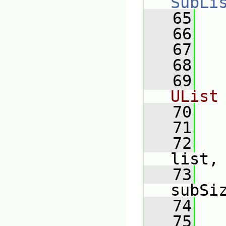
SubLi
   65
   66
   67
   68
   69
UList
   70
   71
   
   72
list,
   73
subSi
   74
   
   75