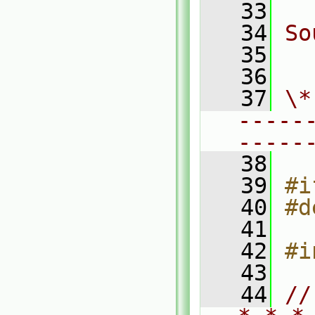
   33
   34
So
   35
  
   36
   37
\*
-----
-----
   38
   39
#i
   40
#d
   41
   42
#i
   43
   44
//