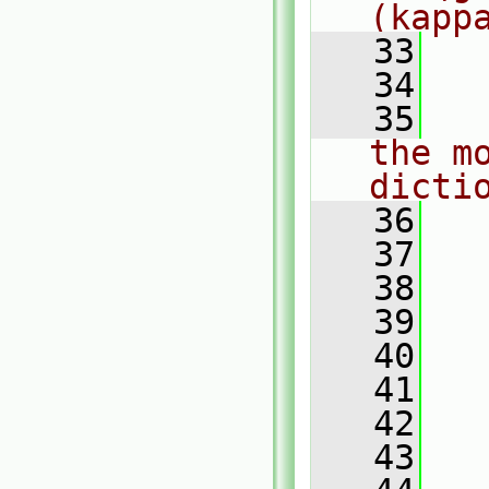
(kapp
   33
  
   34
   35
  
the mo
dicti
   36
  
   37
  
   38
   39
  
   40
   41
  
   42
  
   43
  