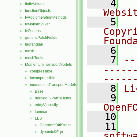
    4
  
finiteVolume
►
Websi
functionObjects
►
fvAgglomerationMethods
►
    5
  
fvMotionSolver
►
Copyr
fvOptions
►
genericPatchFields
Found
►
lagrangian
►
    6
  
mesh
►
    7
--
meshTools
►
MomentumTransportModels
▼
-----
compressible
►
-----
incompressible
►
momentumTransportModels
▼
    8
Li
Base
►
    9
  
derivedFvPatchFields
►
OpenF
eddyViscosity
►
laminar
►
   10
LES
▼
   11
  
DeardorffDiffStress
►
dynamicKEqn
►
softw