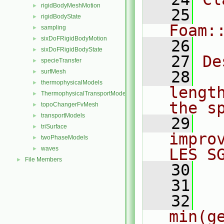
rigidBodyMeshMotion
►
   25
rigidBodyState
►
Foam:
sampling
►
sixDoFRigidBodyMotion
►
   26
sixDoFRigidBodyState
►
   27
De
specieTransfer
►
surfMesh
   28
  
►
thermophysicalModels
►
lengt
ThermophysicalTransportModels
►
the s
topoChangerFvMesh
►
transportModels
►
   29
  
triSurface
►
impro
twoPhaseModels
►
waves
►
LES S
File Members
►
   30
   31
  
   32
  
min(ge