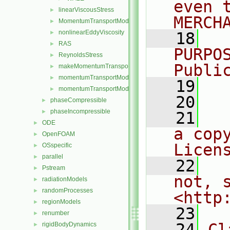
even 
linearViscousStress
►
MERCH
MomentumTransportModel
►
nonlinearEddyViscosity
►
   18
  
RAS
►
PURPO
ReynoldsStress
►
Publi
makeMomentumTransportModel.H
►
momentumTransportModel.C
►
   19
  
momentumTransportModel.H
►
   20
phaseCompressible
►
phaseIncompressible
►
   21
  
ODE
►
a cop
OpenFOAM
►
Licen
OSspecific
►
parallel
►
   22
  
Pstream
►
not, s
radiationModels
►
randomProcesses
►
<http
regionModels
►
   23
renumber
►
   24
Cl
rigidBodyDynamics
►