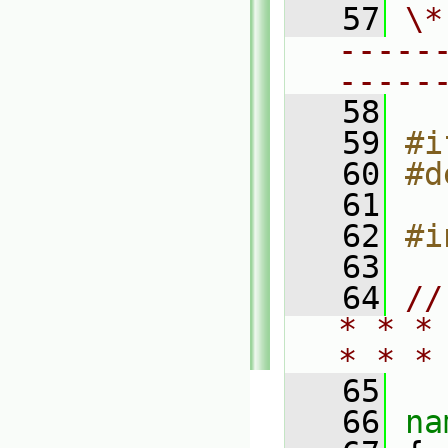
   57
\*
-----
-----
   58
   59
#i
   60
#d
   61
   62
#i
   63
   64
//
* * *
* * *
   65
   66
na