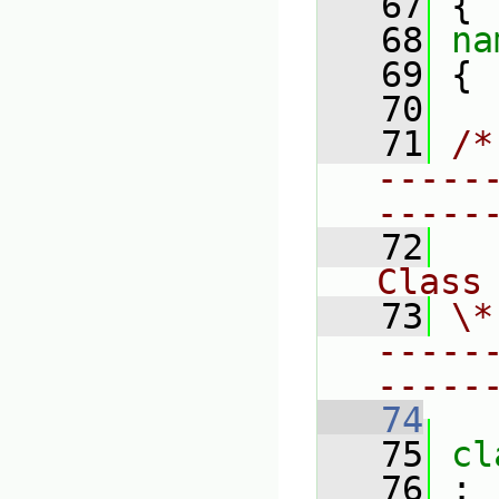
   67
 {
   68
na
   69
 {
   70
   71
/*
-----
-----
   72
Class
   73
\*
-----
-----
   74
   75
cl
   76
 :