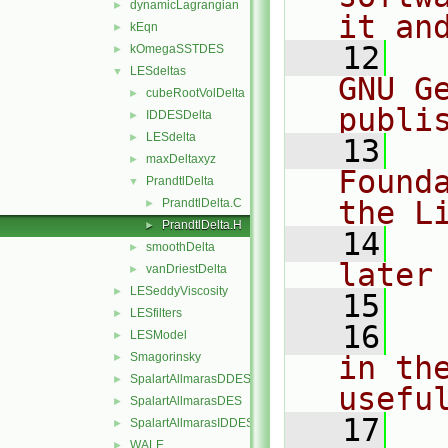
dynamicLagrangian
►
it an
kEqn
►
   12
  
kOmegaSSTDES
►
LESdeltas
▼
GNU G
cubeRootVolDelta
►
publi
IDDESDelta
►
LESdelta
►
   13
  
maxDeltaxyz
►
Found
PrandtlDelta
▼
the L
PrandtlDelta.C
►
PrandtlDelta.H
►
   14
  
smoothDelta
►
later
vanDriestDelta
►
LESeddyViscosity
►
   15
LESfilters
►
   16
  
LESModel
►
Smagorinsky
in the
►
SpalartAllmarasDDES
►
usefu
SpalartAllmarasDES
►
   17
  
SpalartAllmarasIDDES
►
WALE
►