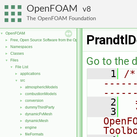
OpenFOAM
8
The OpenFOAM Foundation
OpenFOAM
▼
PrandtlD
Free, Open Source Software from the OpenFOAM Foundation
►
Namespaces
►
Classes
►
Go to the d
Files
▼
File List
▼
    1
/*
applications
►
-----
src
▼
atmosphericModels
►
-----
combustionModels
►
    2
  
conversion
►
dummyThirdParty
►
    3
  
dynamicFvMesh
►
OpenF
dynamicMesh
►
Toolb
engine
►
fileFormats
►