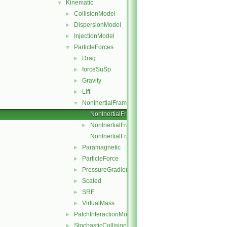
Kinematic
▼
CollisionModel
►
DispersionModel
►
InjectionModel
►
ParticleForces
▼
Drag
►
forceSuSp
►
Gravity
►
Lift
►
NonInertialFrame
▼
NonInertialFrameForce.C
NonInertialFrameForce.H
►
NonInertialFrameForceI.H
Paramagnetic
►
ParticleForce
►
PressureGradient
►
Scaled
►
SRF
►
VirtualMass
►
PatchInteractionModel
►
StochasticCollision
►