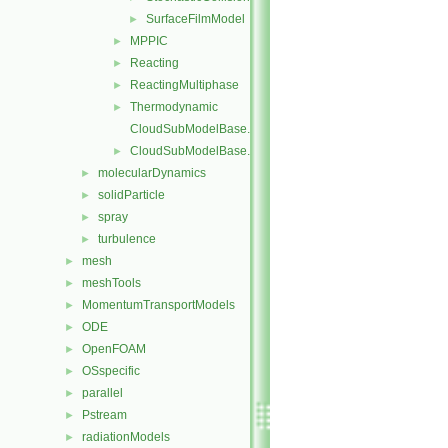
SurfaceFilmModel
►
MPPIC
►
Reacting
►
ReactingMultiphase
►
Thermodynamic
►
CloudSubModelBase.C
CloudSubModelBase.H
►
molecularDynamics
►
solidParticle
►
spray
►
turbulence
►
mesh
►
meshTools
►
MomentumTransportModels
►
ODE
►
OpenFOAM
►
OSspecific
►
parallel
►
Pstream
►
radiationModels
►