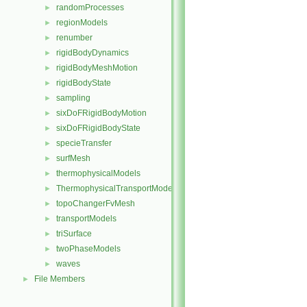
randomProcesses
►
regionModels
►
renumber
►
rigidBodyDynamics
►
rigidBodyMeshMotion
►
rigidBodyState
►
sampling
►
sixDoFRigidBodyMotion
►
sixDoFRigidBodyState
►
specieTransfer
►
surfMesh
►
thermophysicalModels
►
ThermophysicalTransportModels
►
topoChangerFvMesh
►
transportModels
►
triSurface
►
twoPhaseModels
►
waves
►
File Members
►