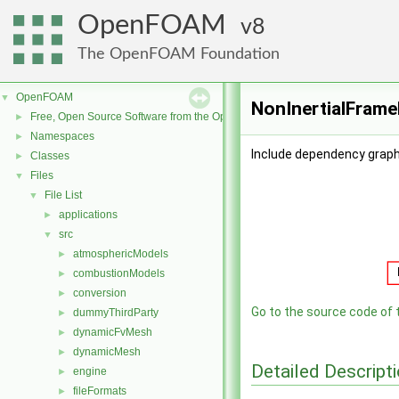
OpenFOAM
8
The OpenFOAM Foundation
OpenFOAM
▼
NonInertialFrame
Free, Open Source Software from the OpenFOAM Foundation
►
Namespaces
►
Include dependency graph
Classes
►
Files
▼
File List
▼
applications
►
src
▼
atmosphericModels
►
combustionModels
►
conversion
►
Go to the source code of th
dummyThirdParty
►
dynamicFvMesh
►
dynamicMesh
►
Detailed Descript
engine
►
fileFormats
►