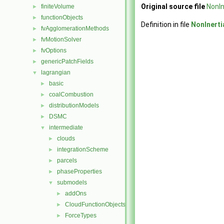
Original source file
NonIn
finiteVolume
►
functionObjects
►
Definition in file
NonInert
fvAgglomerationMethods
►
fvMotionSolver
►
fvOptions
►
genericPatchFields
►
lagrangian
▼
basic
►
coalCombustion
►
distributionModels
►
DSMC
►
intermediate
▼
clouds
►
integrationScheme
►
parcels
►
phaseProperties
►
submodels
▼
addOns
►
CloudFunctionObjects
►
ForceTypes
►