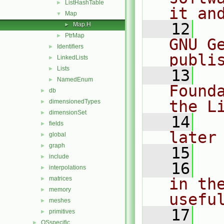
ListHashTable
►
it an
Map
▼
   12
  
Map.H
►
PtrMap
►
GNU G
Identifiers
►
publi
LinkedLists
►
Lists
►
   13
  
NamedEnum
►
Found
db
►
the L
dimensionedTypes
►
dimensionSet
►
   14
  
fields
►
later
global
►
graph
►
   15
include
►
   16
  
interpolations
►
matrices
in the
►
memory
►
usefu
meshes
►
   17
  
primitives
►
OSspecific
►