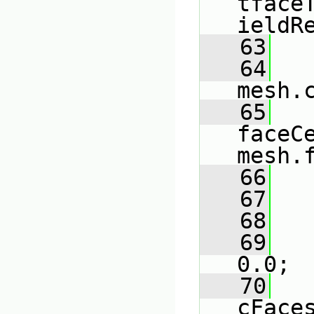
tface
ieldR
   63
   64
mesh.
   65
faceCe
mesh.
   66
   67
   68
   
   69
   
0.0;
   70
cFace