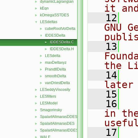
dynamicLagrangian
►
it an
kEqn
►
   12
  
kOmegaSSTDES
►
LESdeltas
▼
GNU G
cubeRootVolDelta
►
publi
IDDESDelta
▼
IDDESDelta.C
►
   13
  
IDDESDelta.H
►
Found
LESdelta
►
the L
maxDeltaxyz
►
PrandtlDelta
►
   14
  
smoothDelta
►
later
vanDriestDelta
►
LESeddyViscosity
►
   15
LESfilters
►
   16
  
LESModel
►
Smagorinsky
in the
►
SpalartAllmarasDDES
►
usefu
SpalartAllmarasDES
►
   17
  
SpalartAllmarasIDDES
►
WALE
►