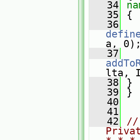
   34
na
   35
 {
   36
defin
a, 0)
   37
addTo
lta, 
   38
 }
   39
 }
   40
   41
   42
//
Priva