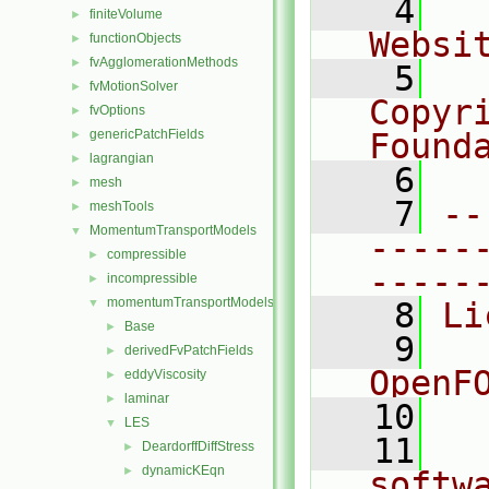
    4
  
finiteVolume
►
Websi
functionObjects
►
fvAgglomerationMethods
►
    5
  
fvMotionSolver
►
Copyr
fvOptions
►
genericPatchFields
Found
►
lagrangian
►
    6
  
mesh
►
    7
--
meshTools
►
MomentumTransportModels
▼
-----
compressible
►
-----
incompressible
►
momentumTransportModels
▼
    8
Li
Base
►
    9
  
derivedFvPatchFields
►
OpenF
eddyViscosity
►
laminar
►
   10
LES
▼
   11
  
DeardorffDiffStress
►
dynamicKEqn
►
softw