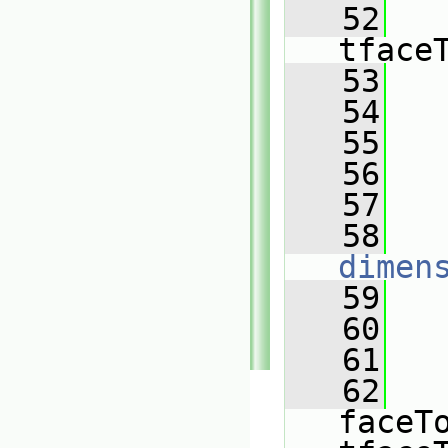
   52
   
tface
   53
   
   54
   55
   
   56
   57
   
   58
dimen
   59
   
   60
   
   61
   62
faceTo