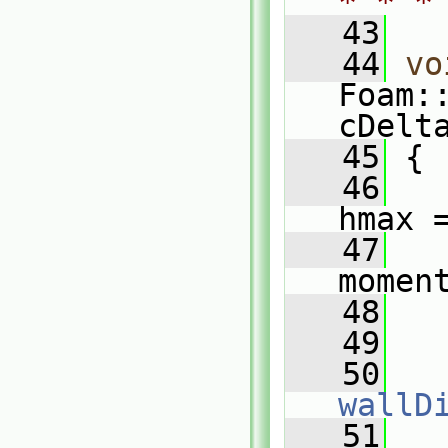
* * *
   43
   44
vo
Foam:
cDelt
   45
 {
   46
hmax 
   47
momen
   48
   49
   50
wallD
   51