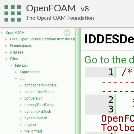
OpenFOAM
8
The OpenFOAM Foundation
OpenFOAM
▼
IDDESDe
Free, Open Source Software from the OpenFOAM Foundation
►
Namespaces
►
Classes
►
Go to the d
Files
▼
File List
▼
    1
/*
applications
►
-----
src
▼
atmosphericModels
►
-----
combustionModels
►
    2
  
conversion
►
dummyThirdParty
►
    3
  
dynamicFvMesh
►
OpenF
dynamicMesh
►
Toolb
engine
►
fileFormats
►