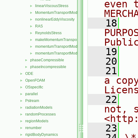
even 
linearViscousStress
►
MERCH
MomentumTransportModel
►
nonlinearEddyViscosity
►
   18
  
RAS
►
PURPO
ReynoldsStress
►
Publi
makeMomentumTransportModel.H
►
momentumTransportModel.C
►
   19
  
momentumTransportModel.H
►
   20
phaseCompressible
►
phaseIncompressible
►
   21
  
ODE
►
a cop
OpenFOAM
►
Licen
OSspecific
►
parallel
►
   22
  
Pstream
►
not, s
radiationModels
►
randomProcesses
►
<http
regionModels
►
   23
renumber
►
   24
\*
rigidBodyDynamics
►