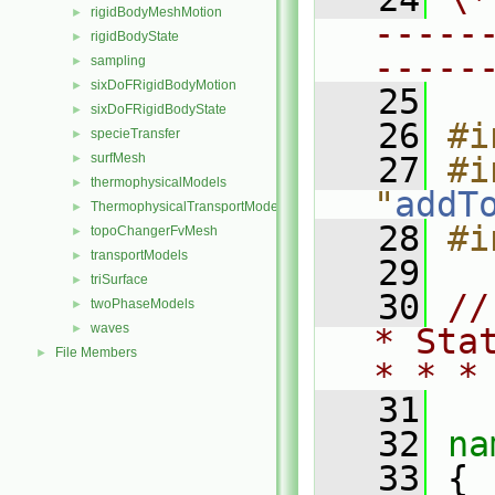
rigidBodyMeshMotion
►
-----
rigidBodyState
►
-----
sampling
►
sixDoFRigidBodyMotion
►
   25
sixDoFRigidBodyState
►
   26
#i
specieTransfer
►
surfMesh
   27
#i
►
thermophysicalModels
►
"
addT
ThermophysicalTransportModels
►
   28
#i
topoChangerFvMesh
►
transportModels
►
   29
triSurface
►
   30
//
twoPhaseModels
►
waves
►
* Sta
File Members
►
* * *
   31
   32
na
   33
 {