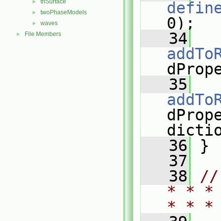
triSurface
►
defin
twoPhaseModels
►
0);
waves
►
   34
File Members
►
addTo
dProp
   35
addTo
dPrope
dicti
   36
 }
   37
   38
//
* * *
* * *