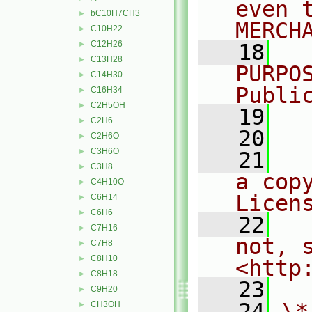
even 
bC10H7CH3
►
MERCH
C10H22
►
C12H26
►
   18
  
C13H28
►
PURPO
C14H30
►
Publi
C16H34
►
C2H5OH
►
   19
  
C2H6
►
   20
C2H6O
►
C3H6O
►
   21
  
C3H8
►
a cop
C4H10O
►
Licen
C6H14
►
C6H6
►
   22
  
C7H16
►
not, s
C7H8
►
C8H10
►
<http
C8H18
►
   23
C9H20
►
   24
\*
CH3OH
►