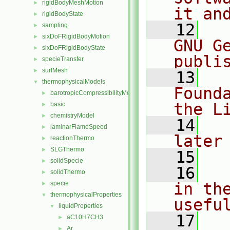
rigidBodyMeshMotion
►
it an
rigidBodyState
►
   12
  
sampling
►
sixDoFRigidBodyMotion
►
GNU G
sixDoFRigidBodyState
►
publi
specieTransfer
►
surfMesh
►
   13
  
thermophysicalModels
▼
Found
barotropicCompressibilityModel
►
the L
basic
►
chemistryModel
►
   14
  
laminarFlameSpeed
►
later
reactionThermo
►
SLGThermo
►
   15
solidSpecie
►
   16
  
solidThermo
►
specie
in the
►
thermophysicalProperties
▼
usefu
liquidProperties
▼
   17
  
aC10H7CH3
►
Ar
►