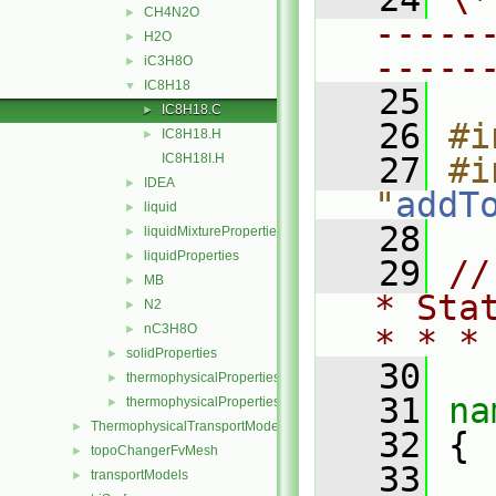
CH4N2O
►
-----
H2O
►
-----
iC3H8O
►
IC8H18
▼
   25
IC8H18.C
►
   26
#i
IC8H18.H
►
IC8H18I.H
   27
#i
IDEA
►
"
addT
liquid
►
   28
liquidMixtureProperties
►
liquidProperties
►
   29
//
MB
►
* Sta
N2
►
nC3H8O
►
* * *
solidProperties
►
   30
thermophysicalProperties
►
   31
na
thermophysicalPropertiesSelector
►
ThermophysicalTransportModels
►
   32
 {
topoChangerFvMesh
►
   33
transportModels
►