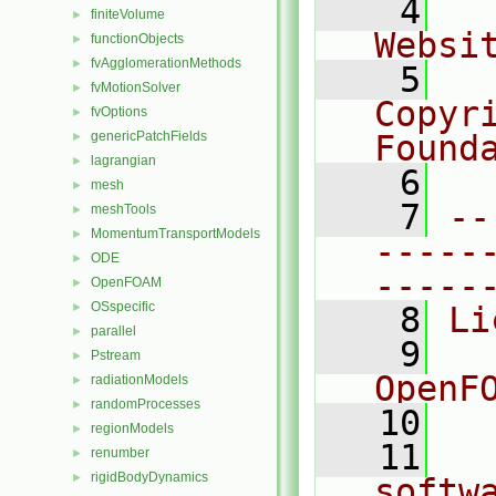
    4
  
finiteVolume
►
Websi
functionObjects
►
fvAgglomerationMethods
►
    5
  
fvMotionSolver
►
Copyr
fvOptions
►
genericPatchFields
Found
►
lagrangian
►
    6
  
mesh
►
    7
--
meshTools
►
MomentumTransportModels
►
-----
ODE
►
-----
OpenFOAM
►
OSspecific
►
    8
Li
parallel
►
    9
  
Pstream
►
OpenF
radiationModels
►
randomProcesses
►
   10
regionModels
►
   11
  
renumber
►
rigidBodyDynamics
►
softw