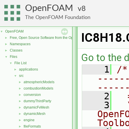
OpenFOAM
8
The OpenFOAM Foundation
OpenFOAM
▼
IC8H18.
Free, Open Source Software from the OpenFOAM Foundation
►
Namespaces
►
Classes
►
Go to the d
Files
▼
File List
▼
    1
/*
applications
►
-----
src
▼
atmosphericModels
►
-----
combustionModels
►
    2
  
conversion
►
dummyThirdParty
►
    3
  
dynamicFvMesh
►
OpenF
dynamicMesh
►
Toolb
engine
►
fileFormats
►