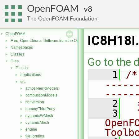
OpenFOAM
8
The OpenFOAM Foundation
OpenFOAM
▼
IC8H18I
Free, Open Source Software from the OpenFOAM Foundation
►
Namespaces
►
Classes
►
Go to the d
Files
▼
File List
▼
    1
/*
applications
►
-----
src
▼
atmosphericModels
►
-----
combustionModels
►
    2
  
conversion
►
dummyThirdParty
►
    3
  
dynamicFvMesh
►
OpenF
dynamicMesh
►
Toolb
engine
►
fileFormats
►