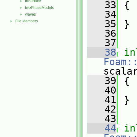
triSurface
►
   33
{
twoPhaseModels
►
   34
waves
►
   35
 }
File Members
►
   36
   37
   38
in
Foam:
scala
   39
{
   40
   41
 }
   42
   43
   44
in