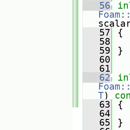
   56
in
Foam:
scala
   57
{
   58
   59
 }
   60
   61
   62
in
Foam:
T
)
 co
   63
{
   64
   65
 }