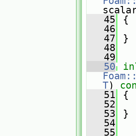
Foam:
scala
   45
{
   46
   47
 }
   48
   49
   50
in
Foam:
T
)
 co
   51
{
   52
   53
 }
   54
   55