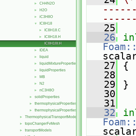
CH4N2O
►
-----
H2O
►
-----
iC3H8O
►
IC8H18
▼
   25
IC8H18.C
►
   26
in
IC8H18.H
►
IC8H18I.H
Foam:
IDEA
►
scala
liquid
►
   27
{
liquidMixtureProperties
►
liquidProperties
►
   28
MB
►
   29
 }
N2
►
nC3H8O
►
   30
solidProperties
►
   31
thermophysicalProperties
►
   32
in
thermophysicalPropertiesSelector
►
ThermophysicalTransportModels
►
Foam:
topoChangerFvMesh
►
scala
transportModels
►