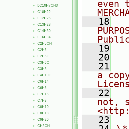
even 
bC10H7CH3
►
MERCH
C10H22
►
C12H26
►
   18
  
C13H28
►
PURPO
C14H30
►
Publi
C16H34
►
C2H5OH
►
   19
  
C2H6
►
   20
C2H6O
►
C3H6O
►
   21
  
C3H8
►
a cop
C4H10O
►
Licen
C6H14
►
C6H6
►
   22
  
C7H16
►
not, s
C7H8
►
C8H10
►
<http
C8H18
►
   23
C9H20
►
   24
\*
CH3OH
►