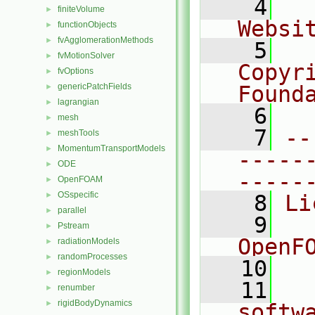
    4
  
finiteVolume
►
Websi
functionObjects
►
fvAgglomerationMethods
►
    5
  
fvMotionSolver
►
Copyr
fvOptions
►
genericPatchFields
Found
►
lagrangian
►
    6
  
mesh
►
    7
--
meshTools
►
MomentumTransportModels
►
-----
ODE
►
-----
OpenFOAM
►
OSspecific
►
    8
Li
parallel
►
    9
  
Pstream
►
OpenF
radiationModels
►
randomProcesses
►
   10
regionModels
►
   11
  
renumber
►
rigidBodyDynamics
►
softw