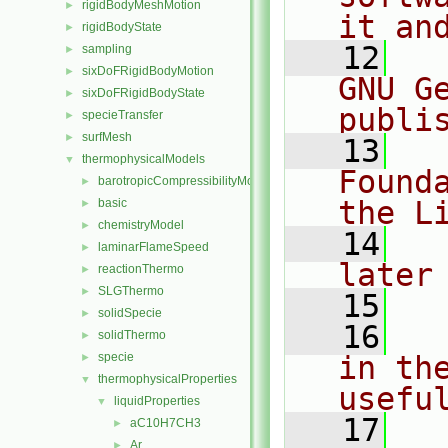
rigidBodyMeshMotion
►
it an
rigidBodyState
►
   12
  
sampling
►
sixDoFRigidBodyMotion
►
GNU G
sixDoFRigidBodyState
►
publi
specieTransfer
►
surfMesh
►
   13
  
thermophysicalModels
▼
Found
barotropicCompressibilityModel
►
the L
basic
►
chemistryModel
►
   14
  
laminarFlameSpeed
►
later
reactionThermo
►
SLGThermo
►
   15
solidSpecie
►
   16
  
solidThermo
►
specie
in the
►
thermophysicalProperties
▼
usefu
liquidProperties
▼
   17
  
aC10H7CH3
►
Ar
►