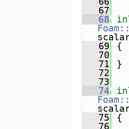
   66
   67
   68
in
Foam:
scala
   69
{
   70
   71
 }
   72
   73
   74
in
Foam:
scala
   75
{
   76