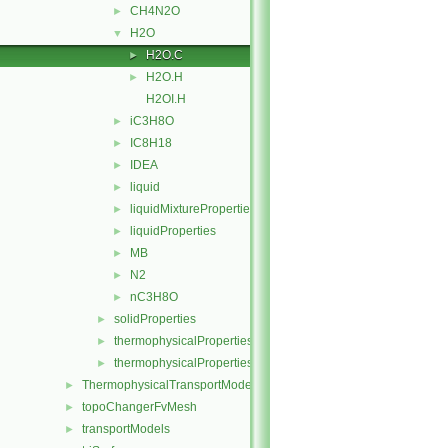
CH4N2O
►
H2O
▼
H2O.C
►
H2O.H
►
H2OI.H
iC3H8O
►
IC8H18
►
IDEA
►
liquid
►
liquidMixtureProperties
►
liquidProperties
►
MB
►
N2
►
nC3H8O
►
solidProperties
►
thermophysicalProperties
►
thermophysicalPropertiesSelector
►
ThermophysicalTransportModels
►
topoChangerFvMesh
►
transportModels
►