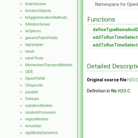
finiteVolume
Namespace for Ope
►
functionObjects
►
fvAgglomerationMethods
►
Functions
fvMotionSolver
►
defineTypeNameAnd
fvOptions
►
addToRunTimeSelect
genericPatchFields
►
lagrangian
addToRunTimeSelect
►
mesh
►
meshTools
►
Detailed Descript
MomentumTransportModels
►
ODE
►
OpenFOAM
►
Original source file
H2O.
OSspecific
►
Definition in file
H2O.C
.
parallel
►
Pstream
►
radiationModels
►
randomProcesses
►
regionModels
►
renumber
►
rigidBodyDynamics
►