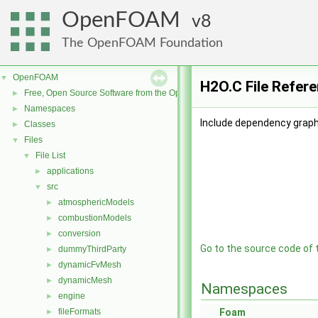
OpenFOAM
8
The OpenFOAM Foundation
OpenFOAM
▼
H2O.C File Refer
Free, Open Source Software from the OpenFOAM Foundation
►
Namespaces
►
Include dependency graph
Classes
►
Files
▼
File List
▼
applications
►
src
▼
atmosphericModels
►
combustionModels
►
conversion
►
Go to the source code of th
dummyThirdParty
►
dynamicFvMesh
►
dynamicMesh
►
Namespaces
engine
►
fileFormats
Foam
►