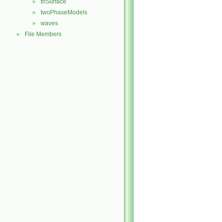
triSurface
►
twoPhaseModels
►
waves
►
File Members
►