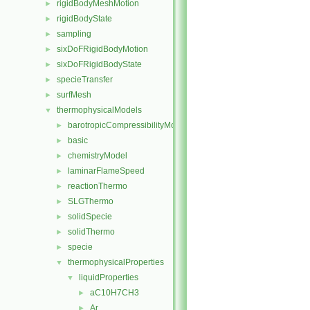
rigidBodyMeshMotion
►
rigidBodyState
►
sampling
►
sixDoFRigidBodyMotion
►
sixDoFRigidBodyState
►
specieTransfer
►
surfMesh
►
thermophysicalModels
▼
barotropicCompressibilityModel
►
basic
►
chemistryModel
►
laminarFlameSpeed
►
reactionThermo
►
SLGThermo
►
solidSpecie
►
solidThermo
►
specie
►
thermophysicalProperties
▼
liquidProperties
▼
aC10H7CH3
►
Ar
►