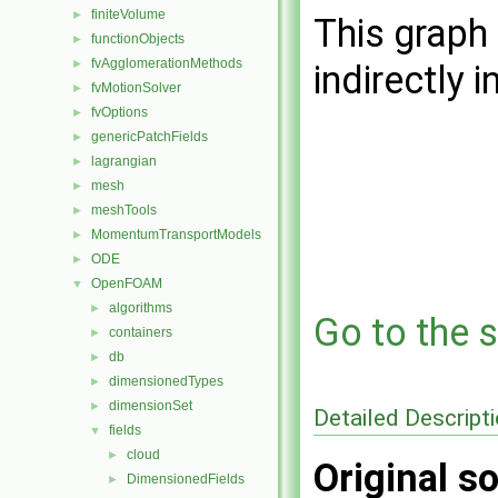
finiteVolume
►
This graph 
functionObjects
►
fvAgglomerationMethods
►
indirectly i
fvMotionSolver
►
fvOptions
►
genericPatchFields
►
lagrangian
►
mesh
►
meshTools
►
MomentumTransportModels
►
ODE
►
OpenFOAM
▼
algorithms
►
Go to the s
containers
►
db
►
dimensionedTypes
►
dimensionSet
►
Detailed Descript
fields
▼
cloud
►
Original so
DimensionedFields
►