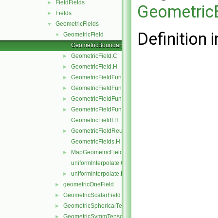
FieldFields
►
Geometric
Fields
►
GeometricFields
▼
Definition i
GeometricField
▼
GeometricBoundaryField.C
GeometricField.C
►
GeometricField.H
►
GeometricFieldFunctions.C
►
GeometricFieldFunctions.H
►
GeometricFieldFunctionsM.C
►
GeometricFieldFunctionsM.H
►
GeometricFieldI.H
GeometricFieldReuseFunctions.H
►
GeometricFields.H
MapGeometricFields.H
►
uniformInterpolate.C
uniformInterpolate.H
►
geometricOneField
►
GeometricScalarField
►
GeometricSphericalTensorField
►
GeometricSymmTensorField
►