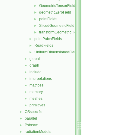
GeometricTensorField
►
geometricZeroField
►
pointFields
►
SlicedGeometricField
►
transformGeometricField
►
pointPatchFields
►
ReadFields
►
UniformDimensionedFields
►
global
►
graph
►
include
►
interpolations
►
matrices
►
memory
►
meshes
►
primitives
►
OSspecific
►
parallel
►
Pstream
►
radiationModels
►