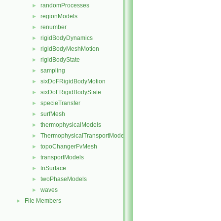
randomProcesses
►
regionModels
►
renumber
►
rigidBodyDynamics
►
rigidBodyMeshMotion
►
rigidBodyState
►
sampling
►
sixDoFRigidBodyMotion
►
sixDoFRigidBodyState
►
specieTransfer
►
surfMesh
►
thermophysicalModels
►
ThermophysicalTransportModels
►
topoChangerFvMesh
►
transportModels
►
triSurface
►
twoPhaseModels
►
waves
►
File Members
►