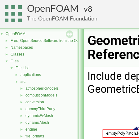
OpenFOAM
8
The OpenFOAM Foundation
OpenFOAM
▼
Geometri
Free, Open Source Software from the OpenFOAM Foundation
►
Namespaces
►
Referen
Classes
►
Files
▼
File List
▼
Include de
applications
►
src
▼
GeometricB
atmosphericModels
►
combustionModels
►
conversion
►
dummyThirdParty
►
dynamicFvMesh
►
dynamicMesh
►
engine
►
fileFormats
►