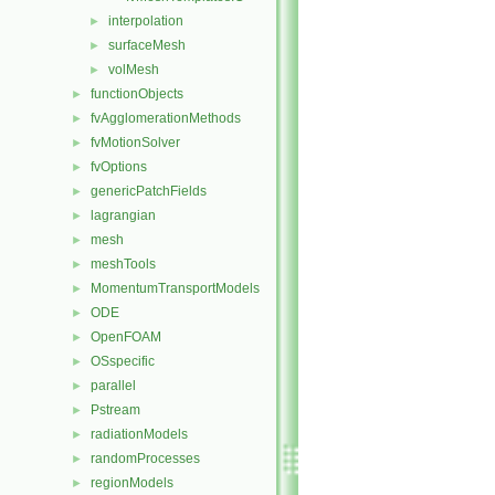
interpolation
►
surfaceMesh
►
volMesh
►
functionObjects
►
fvAgglomerationMethods
►
fvMotionSolver
►
fvOptions
►
genericPatchFields
►
lagrangian
►
mesh
►
meshTools
►
MomentumTransportModels
►
ODE
►
OpenFOAM
►
OSspecific
►
parallel
►
Pstream
►
radiationModels
►
randomProcesses
►
regionModels
►