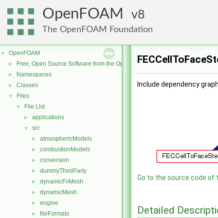
OpenFOAM
8
The OpenFOAM Foundation
OpenFOAM
▼
FECCellToFaceSte
Free, Open Source Software from the OpenFOAM Foundation
►
Namespaces
►
Include dependency graph
Classes
►
Files
▼
File List
▼
applications
►
src
▼
atmosphericModels
►
combustionModels
►
conversion
►
dummyThirdParty
►
Go to the source code of th
dynamicFvMesh
►
dynamicMesh
►
engine
►
Detailed Descript
fileFormats
►