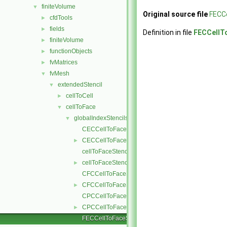
finiteVolume
▼
Original source file
FECCe
cfdTools
►
fields
►
Definition in file
FECCellT
finiteVolume
►
functionObjects
►
fvMatrices
►
fvMesh
▼
extendedStencil
▼
cellToCell
►
cellToFace
▼
globalIndexStencils
▼
CECCellToFaceStencil.C
CECCellToFaceStencil.H
►
cellToFaceStencil.C
cellToFaceStencil.H
►
CFCCellToFaceStencil.C
CFCCellToFaceStencil.H
►
CPCCellToFaceStencil.C
CPCCellToFaceStencil.H
►
FECCellToFaceStencil.C