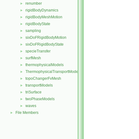
renumber
►
rigidBodyDynamics
►
rigidBodyMeshMotion
►
rigidBodyState
►
sampling
►
sixDoFRigidBodyMotion
►
sixDoFRigidBodyState
►
specieTransfer
►
surfMesh
►
thermophysicalModels
►
ThermophysicalTransportModels
►
topoChangerFvMesh
►
transportModels
►
triSurface
►
twoPhaseModels
►
waves
►
File Members
►