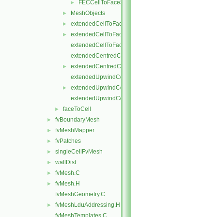
FECCellToFaceStencil.H
►
MeshObjects
►
extendedCellToFaceStencil.C
►
extendedCellToFaceStencil.H
►
extendedCellToFaceStencilTemplates.C
extendedCentredCellToFaceStencil.C
extendedCentredCellToFaceStencil.H
►
extendedUpwindCellToFaceStencil.C
extendedUpwindCellToFaceStencil.H
►
extendedUpwindCellToFaceStencilTemplates.C
faceToCell
►
fvBoundaryMesh
►
fvMeshMapper
►
fvPatches
►
singleCellFvMesh
►
wallDist
►
fvMesh.C
►
fvMesh.H
►
fvMeshGeometry.C
fvMeshLduAddressing.H
►
fvMeshTemplates.C