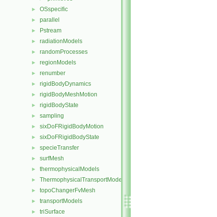
OSspecific
►
parallel
►
Pstream
►
radiationModels
►
randomProcesses
►
regionModels
►
renumber
►
rigidBodyDynamics
►
rigidBodyMeshMotion
►
rigidBodyState
►
sampling
►
sixDoFRigidBodyMotion
►
sixDoFRigidBodyState
►
specieTransfer
►
surfMesh
►
thermophysicalModels
►
ThermophysicalTransportModels
►
topoChangerFvMesh
►
transportModels
►
triSurface
►