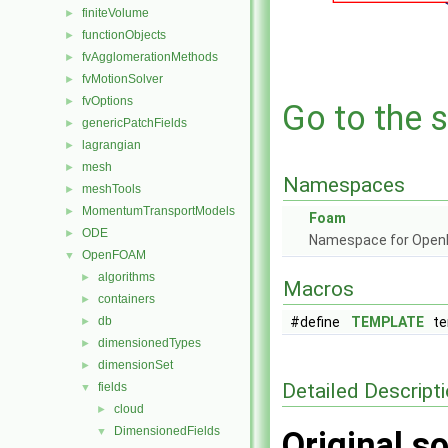
finiteVolume
►
functionObjects
►
fvAgglomerationMethods
►
fvMotionSolver
►
fvOptions
►
Go to the s
genericPatchFields
►
lagrangian
►
mesh
►
Namespaces
meshTools
►
MomentumTransportModels
►
Foam
ODE
►
Namespace for Ope
OpenFOAM
▼
algorithms
►
Macros
containers
►
db
#define
TEMPLATE
tem
►
dimensionedTypes
►
dimensionSet
►
Detailed Descript
fields
▼
cloud
►
DimensionedFields
▼
Original so