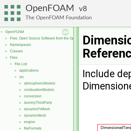
OpenFOAM
8
The OpenFOAM Foundation
OpenFOAM
▼
Dimensio
Free, Open Source Software from the OpenFOAM Foundation
►
Namespaces
►
Referen
Classes
►
Files
▼
File List
▼
Include de
applications
►
src
▼
Dimensione
atmosphericModels
►
combustionModels
►
conversion
►
dummyThirdParty
►
dynamicFvMesh
►
dynamicMesh
►
engine
►
fileFormats
►