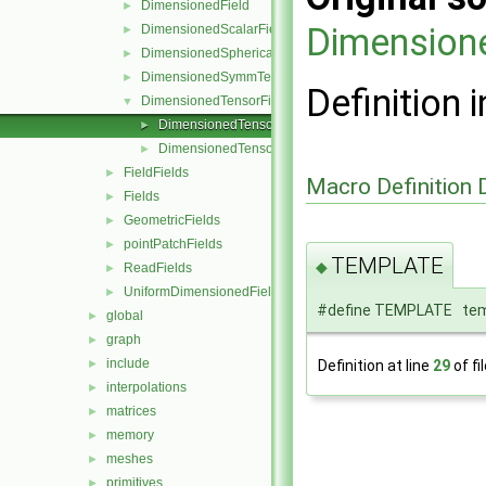
DimensionedField
►
Dimension
DimensionedScalarField
►
DimensionedSphericalTensorField
►
DimensionedSymmTensorField
►
Definition i
DimensionedTensorField
▼
DimensionedTensorField.C
►
DimensionedTensorField.H
►
FieldFields
►
Macro Definition
Fields
►
GeometricFields
►
pointPatchFields
►
TEMPLATE
◆
ReadFields
►
UniformDimensionedFields
►
#define TEMPLATE tem
global
►
graph
►
include
Definition at line
29
of fi
►
interpolations
►
matrices
►
memory
►
meshes
►
primitives
►