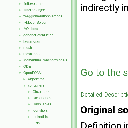
finiteVolume
►
indirectly i
functionObjects
►
fvAgglomerationMethods
►
fvMotionSolver
►
fvOptions
►
genericPatchFields
►
lagrangian
►
mesh
►
meshTools
►
MomentumTransportModels
►
ODE
►
Go to the s
OpenFOAM
▼
algorithms
►
containers
▼
Circulators
►
Detailed Descript
Dictionaries
►
HashTables
►
Original so
Identifiers
►
LinkedLists
►
Definition i
Lists
▼