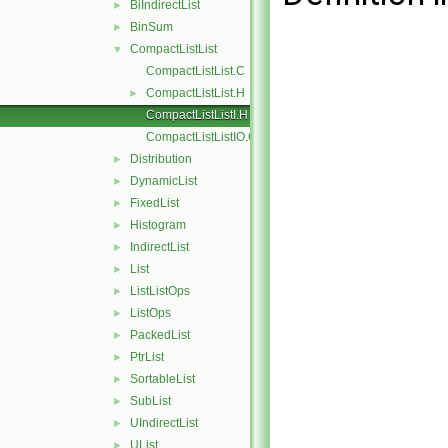
BiIndirectList
►
BinSum
►
CompactListList
▼
CompactListList.C
CompactListList.H
►
CompactListListI.H
CompactListListIO.C
Distribution
►
DynamicList
►
FixedList
►
Histogram
►
IndirectList
►
List
►
ListListOps
►
ListOps
►
PackedList
►
PtrList
►
SortableList
►
SubList
►
UIndirectList
►
UList
►