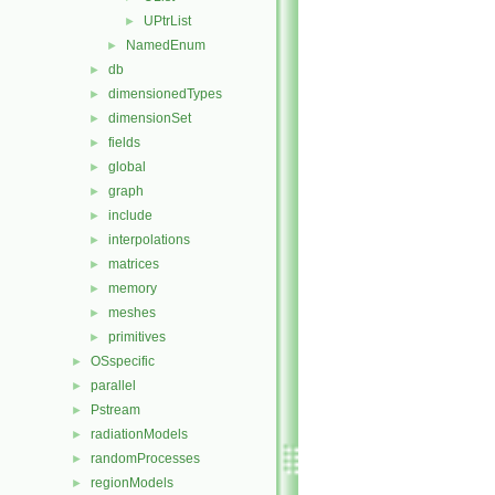
UPtrList
►
NamedEnum
►
db
►
dimensionedTypes
►
dimensionSet
►
fields
►
global
►
graph
►
include
►
interpolations
►
matrices
►
memory
►
meshes
►
primitives
►
OSspecific
►
parallel
►
Pstream
►
radiationModels
►
randomProcesses
►
regionModels
►