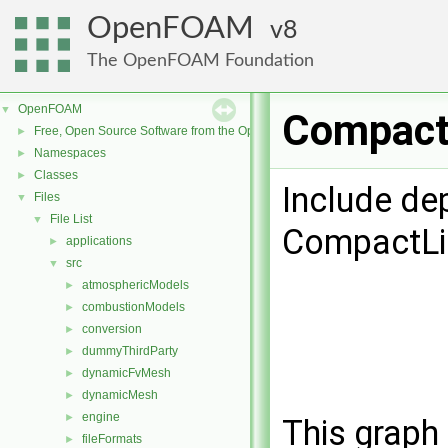
OpenFOAM
8
The OpenFOAM Foundation
OpenFOAM
▼
CompactL
Free, Open Source Software from the OpenFOAM Foundation
►
Namespaces
►
Classes
►
Include de
Files
▼
File List
▼
CompactLis
applications
►
src
▼
atmosphericModels
►
combustionModels
►
conversion
►
dummyThirdParty
►
dynamicFvMesh
►
dynamicMesh
►
engine
►
This graph 
fileFormats
►