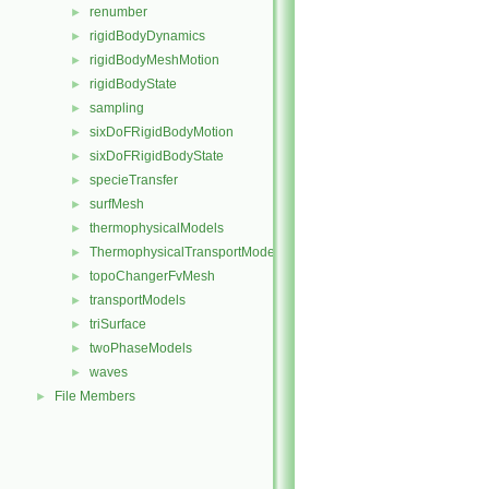
renumber
►
rigidBodyDynamics
►
rigidBodyMeshMotion
►
rigidBodyState
►
sampling
►
sixDoFRigidBodyMotion
►
sixDoFRigidBodyState
►
specieTransfer
►
surfMesh
►
thermophysicalModels
►
ThermophysicalTransportModels
►
topoChangerFvMesh
►
transportModels
►
triSurface
►
twoPhaseModels
►
waves
►
File Members
►