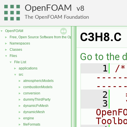
OpenFOAM
8
The OpenFOAM Foundation
OpenFOAM
▼
C3H8.C
Free, Open Source Software from the OpenFOAM Foundation
►
Namespaces
►
Classes
►
Go to the d
Files
▼
File List
▼
    1
/*
applications
►
-----
src
▼
atmosphericModels
►
-----
combustionModels
►
    2
  
conversion
►
dummyThirdParty
►
    3
  
dynamicFvMesh
►
OpenF
dynamicMesh
►
Toolb
engine
►
fileFormats
►