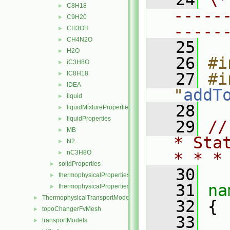
C8H18
►
-----
C9H20
►
-----
CH3OH
►
CH4N2O
►
   25
H2O
►
   26
#i
iC3H8O
►
IC8H18
   27
#i
►
IDEA
►
"
addT
liquid
►
   28
liquidMixtureProperties
►
liquidProperties
►
   29
//
MB
►
* Sta
N2
►
nC3H8O
►
* * *
solidProperties
►
   30
thermophysicalProperties
►
   31
na
thermophysicalPropertiesSelector
►
ThermophysicalTransportModels
►
   32
 {
topoChangerFvMesh
►
   33
transportModels
►