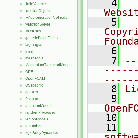
    4
  
finiteVolume
►
Websi
functionObjects
►
fvAgglomerationMethods
►
    5
  
fvMotionSolver
►
Copyr
fvOptions
►
genericPatchFields
Found
►
lagrangian
►
    6
  
mesh
►
    7
--
meshTools
►
MomentumTransportModels
►
-----
ODE
►
-----
OpenFOAM
►
OSspecific
►
    8
Li
parallel
►
    9
  
Pstream
►
OpenF
radiationModels
►
randomProcesses
►
   10
regionModels
►
   11
  
renumber
►
rigidBodyDynamics
►
softw