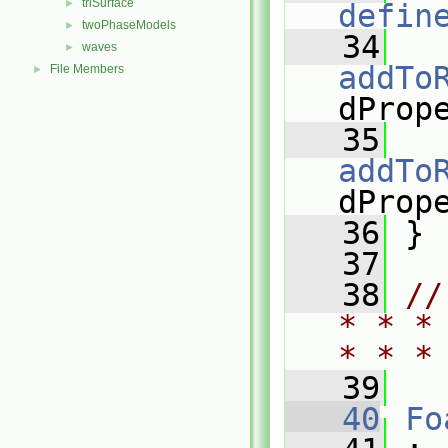
triSurface
►
defin
twoPhaseModels
►
   34
waves
►
addTo
File Members
►
dProp
   35
addTo
dProp
   36
 }
   37
   38
//
* * *
* * *
   39
   40
Fo