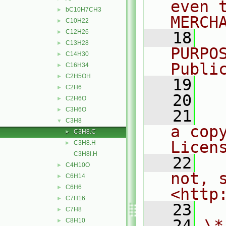
even 
bC10H7CH3
►
MERCH
C10H22
►
C12H26
►
   18
  
C13H28
►
PURPO
C14H30
►
Publi
C16H34
►
C2H5OH
►
   19
  
C2H6
►
   20
C2H6O
►
C3H6O
►
   21
  
C3H8
▼
a cop
C3H8.C
►
Licen
C3H8.H
►
C3H8I.H
   22
  
C4H10O
►
not, s
C6H14
►
C6H6
►
<http
C7H16
►
   23
C7H8
►
   24
\*
C8H10
►