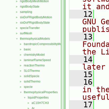
rigidBodyMeshMotion
►
it an
rigidBodyState
►
   12
  
sampling
►
sixDoFRigidBodyMotion
►
GNU G
sixDoFRigidBodyState
►
publi
specieTransfer
►
surfMesh
►
   13
  
thermophysicalModels
▼
Found
barotropicCompressibilityModel
►
the L
basic
►
chemistryModel
►
   14
  
laminarFlameSpeed
►
later
reactionThermo
►
SLGThermo
►
   15
solidSpecie
►
   16
  
solidThermo
►
specie
in the
►
thermophysicalProperties
▼
usefu
liquidProperties
▼
   17
  
aC10H7CH3
►
Ar
►