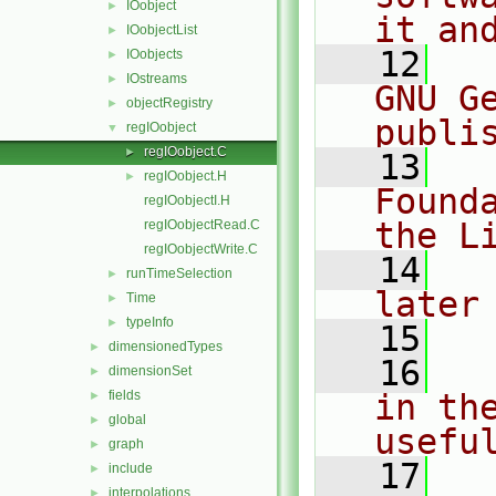
IOobject
►
it an
IOobjectList
►
   12
  
IOobjects
►
IOstreams
►
GNU G
objectRegistry
►
publi
regIOobject
▼
regIOobject.C
►
   13
  
regIOobject.H
►
Found
regIOobjectI.H
the L
regIOobjectRead.C
regIOobjectWrite.C
   14
  
runTimeSelection
►
later
Time
►
typeInfo
►
   15
dimensionedTypes
►
   16
  
dimensionSet
►
fields
in the
►
global
►
usefu
graph
►
   17
  
include
►
interpolations
►