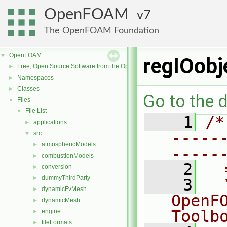
OpenFOAM
7
The OpenFOAM Foundation
OpenFOAM
▼
regIOobj
Free, Open Source Software from the OpenFOAM Foundation
►
Namespaces
►
Classes
►
Go to the d
Files
▼
File List
▼
    1
/*
applications
►
-----
src
▼
atmosphericModels
►
-----
combustionModels
►
    2
  
conversion
►
dummyThirdParty
►
    3
  
dynamicFvMesh
►
OpenF
dynamicMesh
►
Toolb
engine
►
fileFormats
►