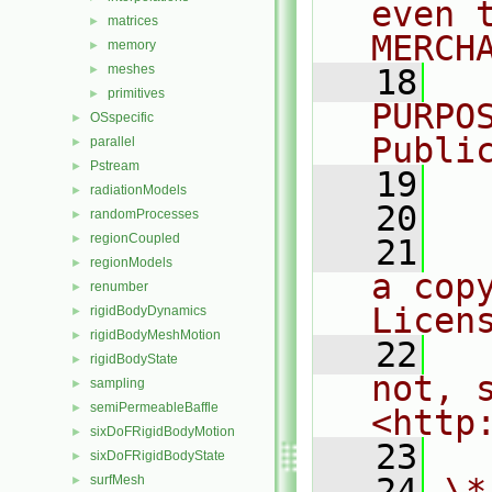
even 
matrices
►
MERCH
memory
►
meshes
►
   18
  
primitives
►
PURPO
OSspecific
►
Publi
parallel
►
Pstream
►
   19
  
radiationModels
►
   20
randomProcesses
►
regionCoupled
►
   21
  
regionModels
►
a cop
renumber
►
Licen
rigidBodyDynamics
►
rigidBodyMeshMotion
►
   22
  
rigidBodyState
►
not, s
sampling
►
semiPermeableBaffle
►
<http
sixDoFRigidBodyMotion
►
   23
sixDoFRigidBodyState
►
   24
\*
surfMesh
►