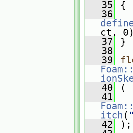
   35
 {
   36
defin
ct, 0
   37
 }
   38
   39
fl
Foam:
ionSk
   40
 (
   41
Foam:
itch
(
   42
 );