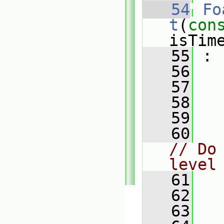
   54
Fo
t
(
con
isTim
   55
 :
   56
   57
   
   58
   
   59
   
   60
// Do 
level
   61
   
   62
   
   63
   