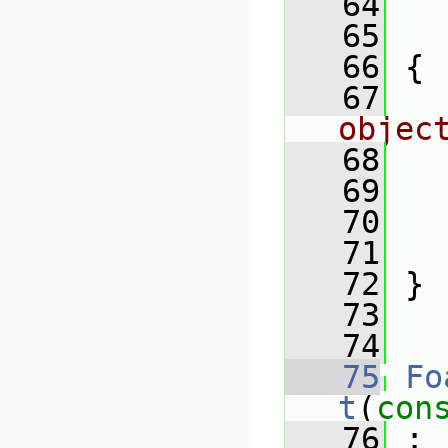
   64
   
   65
   
   66
 {
   67
objec
   68
   69
   
   70
   71
   
   72
 }
   73
   74
   75
Fo
t
(
con
   76
 :