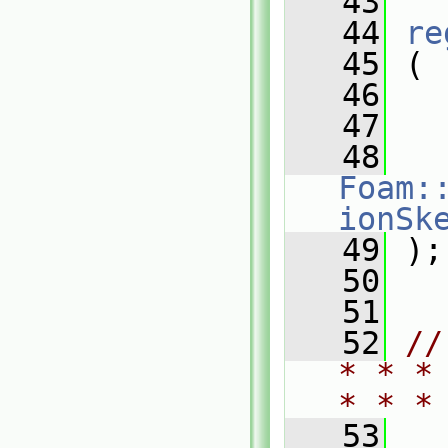
   43
   44
re
   45
 (
   46
   47
   48
Foam:
ionSk
   49
 );
   50
   51
   52
//
* * *
* * *
   53