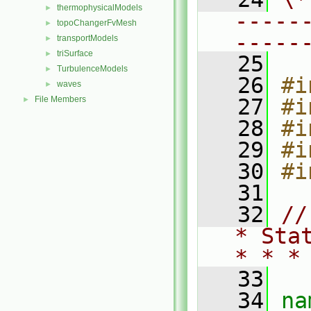
thermophysicalModels
►
-----
topoChangerFvMesh
►
-----
transportModels
►
triSurface
►
   25
TurbulenceModels
►
   26
#i
waves
►
File Members
   27
#i
►
   28
#i
   29
#i
   30
#i
   31
   32
//
* Sta
* * *
   33
   34
na