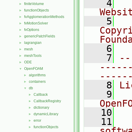
    4
  
finiteVolume
►
Websi
functionObjects
►
fvAgglomerationMethods
►
    5
  
fvMotionSolver
►
Copyr
fvOptions
►
genericPatchFields
Found
►
lagrangian
►
    6
  
mesh
►
    7
--
meshTools
►
ODE
►
-----
OpenFOAM
▼
-----
algorithms
►
containers
►
    8
Li
db
▼
    9
  
Callback
►
OpenF
CallbackRegistry
►
dictionary
►
   10
dynamicLibrary
►
   11
  
error
►
functionObjects
►
softw