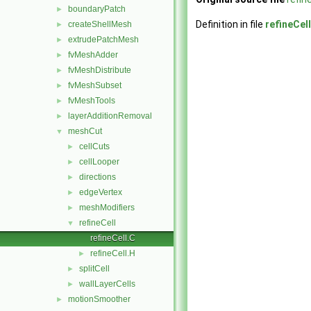
boundaryPatch
►
Definition in file
refineCel
createShellMesh
►
extrudePatchMesh
►
fvMeshAdder
►
fvMeshDistribute
►
fvMeshSubset
►
fvMeshTools
►
layerAdditionRemoval
►
meshCut
▼
cellCuts
►
cellLooper
►
directions
►
edgeVertex
►
meshModifiers
►
refineCell
▼
refineCell.C
refineCell.H
►
splitCell
►
wallLayerCells
►
motionSmoother
►