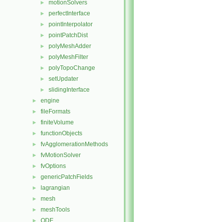
motionSolvers
►
perfectInterface
►
pointInterpolator
►
pointPatchDist
►
polyMeshAdder
►
polyMeshFilter
►
polyTopoChange
►
setUpdater
►
slidingInterface
►
engine
►
fileFormats
►
finiteVolume
►
functionObjects
►
fvAgglomerationMethods
►
fvMotionSolver
►
fvOptions
►
genericPatchFields
►
lagrangian
►
mesh
►
meshTools
►
ODE
►