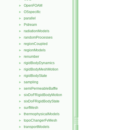
OpenFOAM
►
OSspecific
►
parallel
►
Pstream
►
radiationModels
►
randomProcesses
►
regionCoupled
►
regionModels
►
renumber
►
rigidBodyDynamics
►
rigidBodyMeshMotion
►
rigidBodyState
►
sampling
►
semiPermeableBaffle
►
sixDoFRigidBodyMotion
►
sixDoFRigidBodyState
►
surfMesh
►
thermophysicalModels
►
topoChangerFvMesh
►
transportModels
►