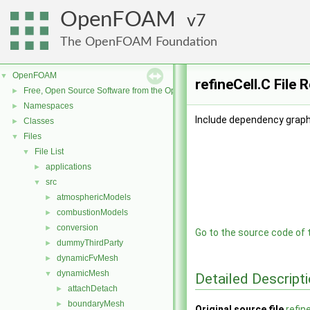
OpenFOAM
7
The OpenFOAM Foundation
OpenFOAM
▼
refineCell.C File 
Free, Open Source Software from the OpenFOAM Foundation
►
Namespaces
►
Include dependency graph f
Classes
►
Files
▼
File List
▼
applications
►
src
▼
atmosphericModels
►
combustionModels
►
conversion
►
Go to the source code of th
dummyThirdParty
►
dynamicFvMesh
►
dynamicMesh
▼
Detailed Descript
attachDetach
►
boundaryMesh
►
Original source file
refin