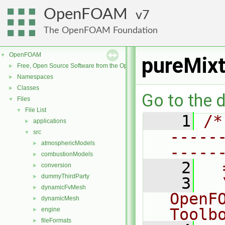
OpenFOAM
7
The OpenFOAM Foundation
OpenFOAM
▼
pureMixt
Free, Open Source Software from the OpenFOAM Foundation
►
Namespaces
►
Classes
►
Go to the d
Files
▼
File List
▼
    1
/*
applications
►
-----
src
▼
atmosphericModels
►
-----
combustionModels
►
    2
  
conversion
►
dummyThirdParty
►
    3
  
dynamicFvMesh
►
OpenF
dynamicMesh
►
Toolb
engine
►
fileFormats
►