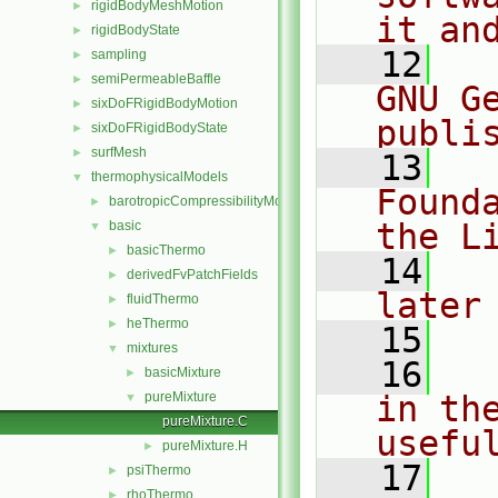
rigidBodyMeshMotion
►
it an
rigidBodyState
►
   12
  
sampling
►
semiPermeableBaffle
►
GNU G
sixDoFRigidBodyMotion
►
publi
sixDoFRigidBodyState
►
surfMesh
►
   13
  
thermophysicalModels
▼
Found
barotropicCompressibilityModel
►
the L
basic
▼
basicThermo
►
   14
  
derivedFvPatchFields
►
later
fluidThermo
►
heThermo
►
   15
mixtures
▼
   16
  
basicMixture
►
pureMixture
in the
▼
pureMixture.C
usefu
pureMixture.H
►
   17
  
psiThermo
►
rhoThermo
►