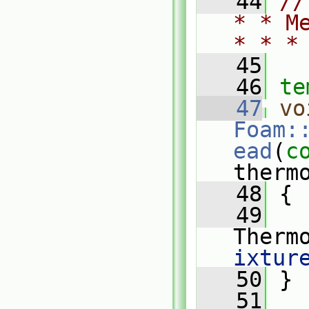
   44
//
* * M
* * *
   45
   46
te
   47
vo
Foam:
ead
(
c
therm
   48
 {
   49
   
Therm
ixtur
   50
 }
   51