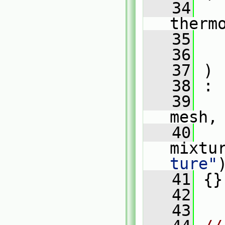
   34
therm
   35
   36
   37
 )
   38
 :
   39
mesh,
   40
mixtu
ture"
   41
 {}
   42
   43