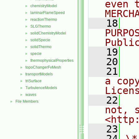
even 
chemistryModel
►
MERCH
laminarFlameSpeed
►
reactionThermo
►
   18
  
SLGThermo
►
PURPO
solidChemistryModel
►
Publi
solidSpecie
►
solidThermo
►
   19
  
specie
►
   20
thermophysicalProperties
►
topoChangerFvMesh
►
   21
  
transportModels
►
a cop
triSurface
►
Licen
TurbulenceModels
►
waves
►
   22
  
File Members
►
not, s
<http
   23
   24
\*