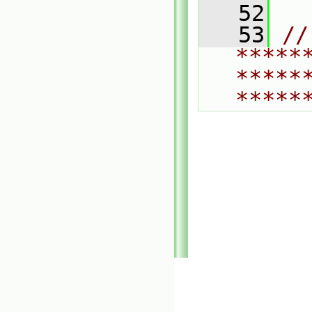
   52
   53
// 
*****
*****
*****