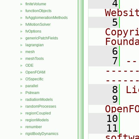
    4
  
finiteVolume
►
Websi
functionObjects
►
fvAgglomerationMethods
►
    5
  
fvMotionSolver
►
Copyr
fvOptions
►
genericPatchFields
Found
►
lagrangian
►
    6
  
mesh
►
    7
--
meshTools
►
ODE
►
-----
OpenFOAM
►
-----
OSspecific
►
parallel
►
    8
Li
Pstream
►
    9
  
radiationModels
►
OpenF
randomProcesses
►
regionCoupled
►
   10
regionModels
►
   11
  
renumber
►
rigidBodyDynamics
►
softw