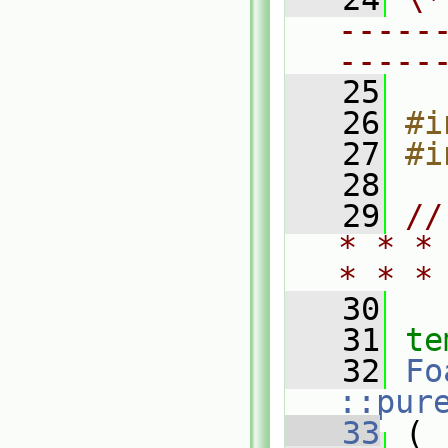
-----
-----
   25
   26
#i
   27
#i
   28
   29
//
* * *
* * *
   30
   31
te
   32
Fo
::pur
   33
 (