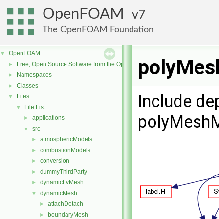
OpenFOAM
7
The OpenFOAM Foundation
OpenFOAM
▼
polyMesh
Free, Open Source Software from the OpenFOAM Foundation
►
Namespaces
►
Classes
►
Include de
Files
▼
File List
▼
polyMeshMo
applications
►
src
▼
atmosphericModels
►
combustionModels
►
conversion
►
dummyThirdParty
►
dynamicFvMesh
►
dynamicMesh
▼
attachDetach
►
boundaryMesh
►