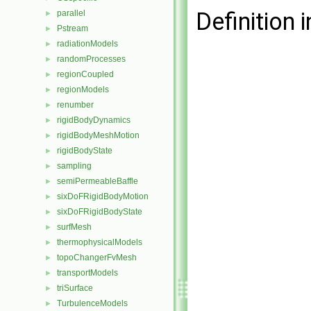
Definition i
parallel
►
Pstream
►
radiationModels
►
randomProcesses
►
regionCoupled
►
regionModels
►
renumber
►
rigidBodyDynamics
►
rigidBodyMeshMotion
►
rigidBodyState
►
sampling
►
semiPermeableBaffle
►
sixDoFRigidBodyMotion
►
sixDoFRigidBodyState
►
surfMesh
►
thermophysicalModels
►
topoChangerFvMesh
►
transportModels
►
triSurface
►
TurbulenceModels
►