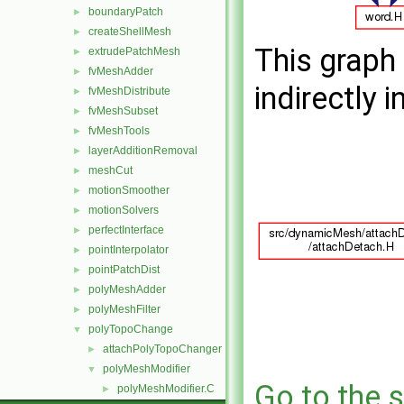
boundaryPatch
►
createShellMesh
►
This graph 
extrudePatchMesh
►
fvMeshAdder
►
indirectly i
fvMeshDistribute
►
fvMeshSubset
►
fvMeshTools
►
layerAdditionRemoval
►
meshCut
►
motionSmoother
►
motionSolvers
►
perfectInterface
►
pointInterpolator
►
pointPatchDist
►
polyMeshAdder
►
polyMeshFilter
►
polyTopoChange
▼
attachPolyTopoChanger
►
polyMeshModifier
▼
Go to the s
polyMeshModifier.C
►