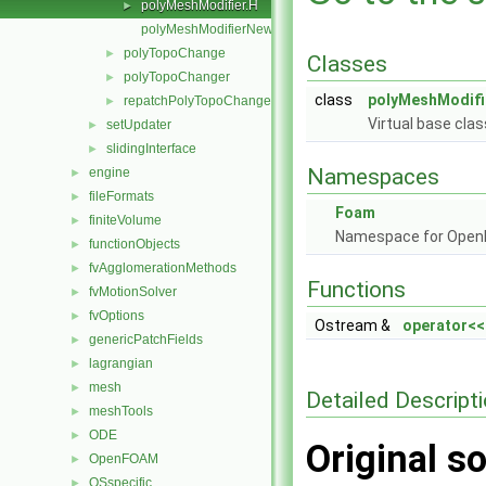
polyMeshModifier.H
►
polyMeshModifierNew.C
polyTopoChange
►
Classes
polyTopoChanger
►
class
polyMeshModifi
repatchPolyTopoChanger
►
Virtual base cla
setUpdater
►
slidingInterface
►
Namespaces
engine
►
fileFormats
►
Foam
finiteVolume
►
Namespace for Ope
functionObjects
►
fvAgglomerationMethods
►
Functions
fvMotionSolver
►
fvOptions
►
Ostream &
operator<<
genericPatchFields
►
lagrangian
►
mesh
►
Detailed Descript
meshTools
►
ODE
►
Original so
OpenFOAM
►
OSspecific
►