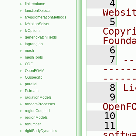
    4
  
finiteVolume
►
Websi
functionObjects
►
fvAgglomerationMethods
►
    5
  
fvMotionSolver
►
Copyr
fvOptions
►
genericPatchFields
Found
►
lagrangian
►
    6
  
mesh
►
    7
--
meshTools
►
ODE
►
-----
OpenFOAM
►
-----
OSspecific
►
parallel
►
    8
Li
Pstream
►
    9
  
radiationModels
►
OpenF
randomProcesses
►
regionCoupled
►
   10
regionModels
►
   11
  
renumber
►
rigidBodyDynamics
►
softw