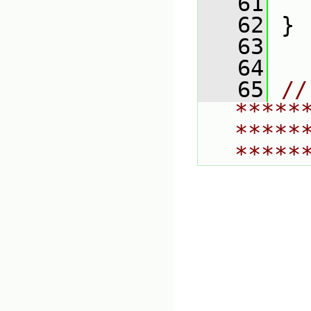
   61
   62
 }
   63
   64
   65
// 
*****
*****
*****