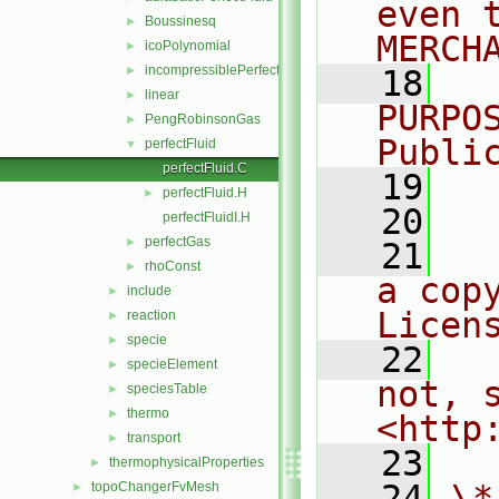
even 
Boussinesq
►
MERCH
icoPolynomial
►
incompressiblePerfectGas
►
   18
  
linear
►
PURPO
PengRobinsonGas
►
Publi
perfectFluid
▼
perfectFluid.C
   19
  
perfectFluid.H
►
   20
perfectFluidI.H
perfectGas
►
   21
  
rhoConst
►
a cop
include
►
Licen
reaction
►
specie
►
   22
  
specieElement
►
not, s
speciesTable
►
thermo
►
<http
transport
►
   23
thermophysicalProperties
►
   24
\*
topoChangerFvMesh
►