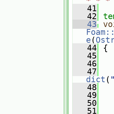
* * *
   41
   42
te
   43
vo
Foam:
e
(
Ost
   44
{
   45
   46
   47
dict
(
   48
   
   49
   
   50
   51
   