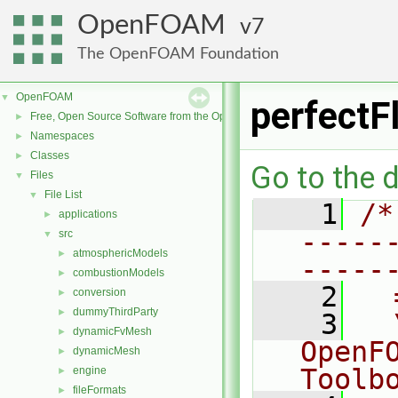
OpenFOAM
7
The OpenFOAM Foundation
OpenFOAM
▼
perfectF
Free, Open Source Software from the OpenFOAM Foundation
►
Namespaces
►
Classes
►
Go to the d
Files
▼
File List
▼
    1
/*
applications
►
-----
src
▼
atmosphericModels
►
-----
combustionModels
►
    2
  
conversion
►
dummyThirdParty
►
    3
  
dynamicFvMesh
►
OpenF
dynamicMesh
►
Toolb
engine
►
fileFormats
►