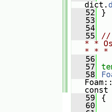
dict.
   52
 }
   53
   54
   55
//
* * O
* * *
   56
   57
te
   58
Fo
Foam:
const
   59
 {
   60
   