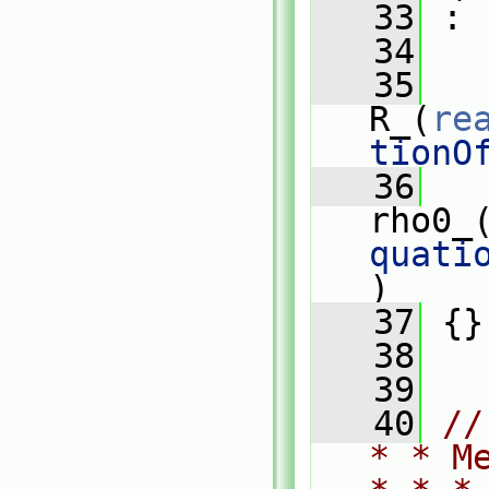
   33
 :
   34
   
   35
R_(
re
tionO
   36
rho0_
quati
)
   37
 {}
   38
   39
   40
//
* * M