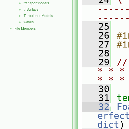
transportModels
►
-----
triSurface
►
-----
TurbulenceModels
►
waves
►
   25
File Members
►
   26
#i
   27
#i
   28
   29
//
* * *
* * *
   30
   31
te
   32
Fo
erfec
dict
)