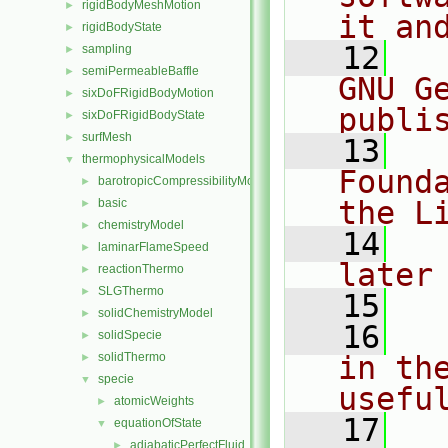
rigidBodyMeshMotion
►
it an
rigidBodyState
►
   12
  
sampling
►
semiPermeableBaffle
►
GNU G
sixDoFRigidBodyMotion
►
publi
sixDoFRigidBodyState
►
surfMesh
►
   13
  
thermophysicalModels
▼
Found
barotropicCompressibilityModel
►
the L
basic
►
chemistryModel
►
   14
  
laminarFlameSpeed
►
later
reactionThermo
►
SLGThermo
►
   15
solidChemistryModel
►
   16
  
solidSpecie
►
solidThermo
in the
►
specie
▼
usefu
atomicWeights
►
   17
  
equationOfState
▼
adiabaticPerfectFluid
►