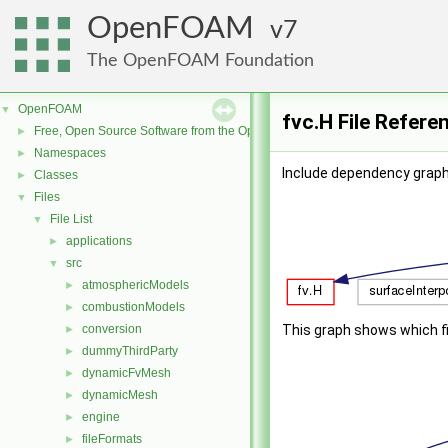
OpenFOAM
7
The OpenFOAM Foundation
OpenFOAM
▼
fvc.H File Refere
Free, Open Source Software from the OpenFOAM Foundation
►
Namespaces
►
Include dependency graph 
Classes
►
Files
▼
File List
▼
applications
►
src
▼
atmosphericModels
►
combustionModels
►
conversion
This graph shows which file
►
dummyThirdParty
►
dynamicFvMesh
►
dynamicMesh
►
engine
►
fileFormats
►