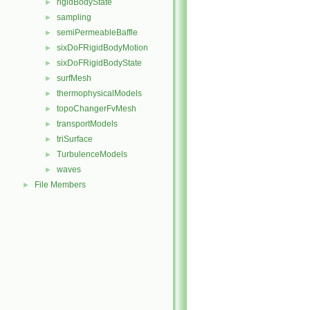
rigidBodyState
►
sampling
►
semiPermeableBaffle
►
sixDoFRigidBodyMotion
►
sixDoFRigidBodyState
►
surfMesh
►
thermophysicalModels
►
topoChangerFvMesh
►
transportModels
►
triSurface
►
TurbulenceModels
►
waves
►
File Members
►