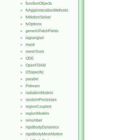
functionObjects
►
fvAgglomerationMethods
►
fvMotionSolver
►
fvOptions
►
genericPatchFields
►
lagrangian
►
mesh
►
meshTools
►
ODE
►
OpenFOAM
►
OSspecific
►
parallel
►
Pstream
►
radiationModels
►
randomProcesses
►
regionCoupled
►
regionModels
►
renumber
►
rigidBodyDynamics
►
rigidBodyMeshMotion
►