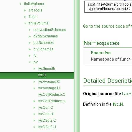
finiteVolume
▼
cfdTools
►
fields
►
finiteVolume
▼
Go to the source code of th
convectionSchemes
►
d2dt2Schemes
►
Namespaces
ddtSchemes
►
divSchemes
►
Foam::fvc
fv
►
Namespace of function
fvc
▼
fvcSmooth
►
fvc.H
Detailed Descript
fvcAverage.C
►
fvcAverage.H
►
Original source file
fvc.H
fvcCellReduce.C
fvcCellReduce.H
►
Definition in file
fvc.H
.
fvcCurl.C
►
fvcCurl.H
►
fvcD2dt2.C
►
fvcD2dt2.H
►