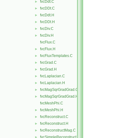
fvcDdt.C
►
fvcDDt.C
►
fvcDdt.H
►
fvcDDt.H
►
fvcDiv.C
►
fvcDiv.H
►
fvcFlux.C
fvcFlux.H
►
fvcFluxTemplates.C
►
fvcGrad.C
►
fvcGrad.H
►
fvcLaplacian.C
►
fvcLaplacian.H
►
fvcMagSqrGradGrad.C
►
fvcMagSqrGradGrad.H
►
fvcMeshPhi.C
fvcMeshPhi.H
►
fvcReconstruct.C
►
fvcReconstruct.H
►
fvcReconstructMag.C
►
fvcSimpleReconstruct.C
►