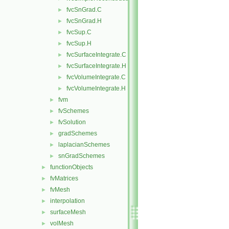
fvcSnGrad.C
►
fvcSnGrad.H
►
fvcSup.C
►
fvcSup.H
►
fvcSurfaceIntegrate.C
►
fvcSurfaceIntegrate.H
►
fvcVolumeIntegrate.C
►
fvcVolumeIntegrate.H
►
fvm
►
fvSchemes
►
fvSolution
►
gradSchemes
►
laplacianSchemes
►
snGradSchemes
►
functionObjects
►
fvMatrices
►
fvMesh
►
interpolation
►
surfaceMesh
►
volMesh
►