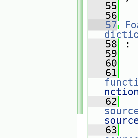
   55
   56
   57
Fo
dicti
   58
 :
   59
   60
   61
funct
nctio
   62
sourc
sourc
   63