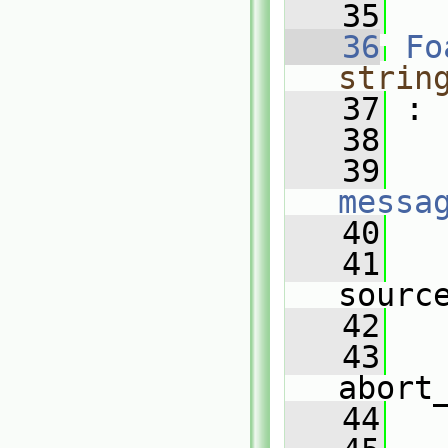
   35
   36
Fo
strin
   37
 :
   38
   39
messa
   40
   
   41
sourc
   42
   
   43
abort
   44
   