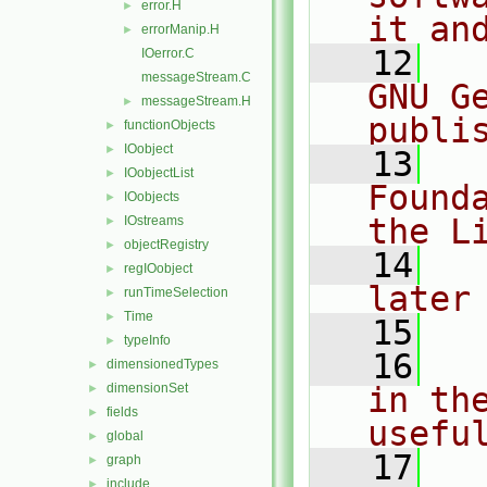
error.H
►
it an
errorManip.H
►
   12
  
IOerror.C
messageStream.C
GNU G
messageStream.H
►
publi
functionObjects
►
IOobject
►
   13
  
IOobjectList
►
Found
IOobjects
►
the L
IOstreams
►
objectRegistry
►
   14
  
regIOobject
►
later
runTimeSelection
►
Time
►
   15
typeInfo
►
   16
  
dimensionedTypes
►
dimensionSet
in the
►
fields
►
usefu
global
►
   17
  
graph
►
include
►