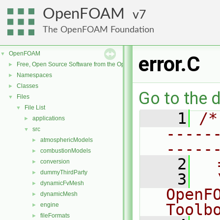
OpenFOAM
7
The OpenFOAM Foundation
OpenFOAM
▼
error.C
Free, Open Source Software from the OpenFOAM Foundation
►
Namespaces
►
Classes
►
Go to the d
Files
▼
File List
▼
    1
/*
applications
►
-----
src
▼
atmosphericModels
►
-----
combustionModels
►
    2
  
conversion
►
dummyThirdParty
►
    3
  
dynamicFvMesh
►
OpenF
dynamicMesh
►
Toolb
engine
►
fileFormats
►