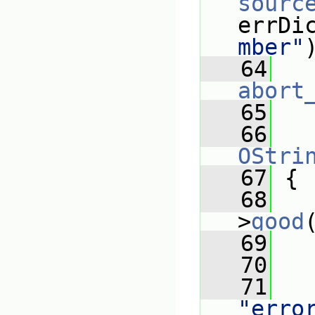
sourc
errDi
mber"
   64
abort
   65
   66
OStri
   67
 {
   68
>
good
   69
   
   70
   71
"erro