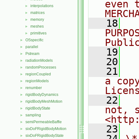
even 
interpolations
►
MERCH
matrices
►
memory
►
   18
  
meshes
►
PURPO
primitives
►
Publi
OSspecific
►
parallel
►
   19
  
Pstream
►
   20
radiationModels
►
randomProcesses
►
   21
  
regionCoupled
►
a cop
regionModels
►
Licen
renumber
►
rigidBodyDynamics
►
   22
  
rigidBodyMeshMotion
►
not, s
rigidBodyState
►
sampling
►
<http
semiPermeableBaffle
►
   23
sixDoFRigidBodyMotion
►
   24
\*
sixDoFRigidBodyState
►