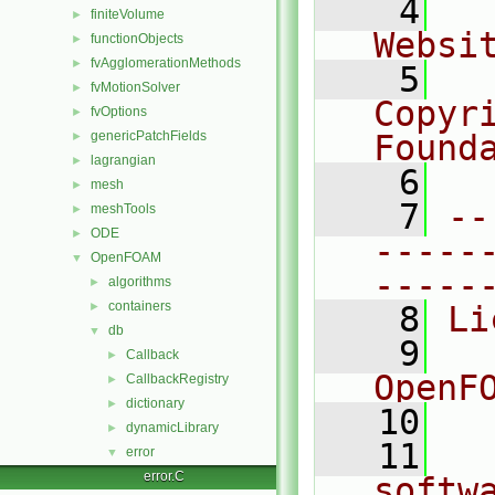
    4
  
finiteVolume
►
Websi
functionObjects
►
fvAgglomerationMethods
►
    5
  
fvMotionSolver
►
Copyr
fvOptions
►
genericPatchFields
Found
►
lagrangian
►
    6
  
mesh
►
    7
--
meshTools
►
ODE
►
-----
OpenFOAM
▼
-----
algorithms
►
containers
►
    8
Li
db
▼
    9
  
Callback
►
OpenF
CallbackRegistry
►
dictionary
►
   10
dynamicLibrary
►
   11
  
error
▼
error.C
softw