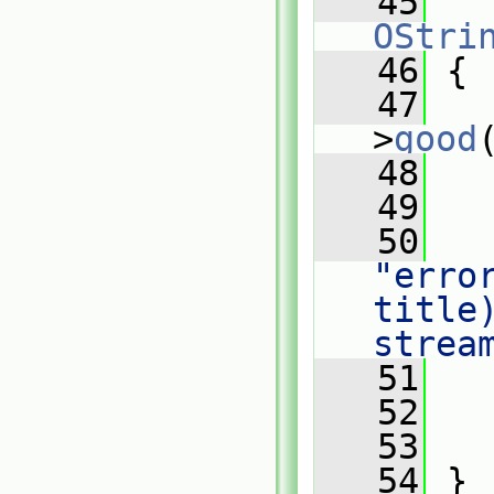
   45
OStri
   46
 {
   47
>
good
   48
   
   49
   50
"error
title)
strea
   51
   
   52
   53
   
   54
 }