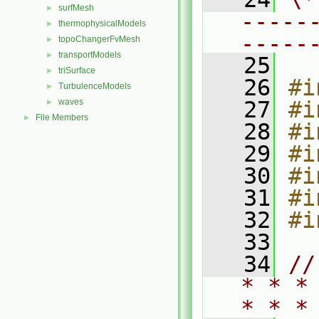
surfMesh
►
-----
thermophysicalModels
►
-----
topoChangerFvMesh
►
transportModels
►
   25
triSurface
►
   26
#i
TurbulenceModels
►
waves
   27
#i
►
File Members
►
   28
#i
   29
#i
   30
#i
   31
#i
   32
#i
   33
   34
//
* * *
* * *