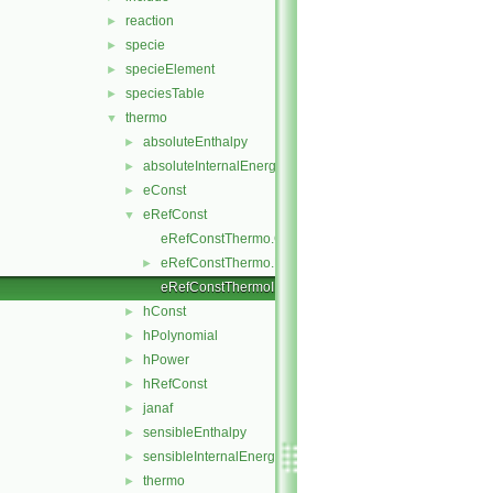
reaction
►
specie
►
specieElement
►
speciesTable
►
thermo
▼
absoluteEnthalpy
►
absoluteInternalEnergy
►
eConst
►
eRefConst
▼
eRefConstThermo.C
eRefConstThermo.H
►
eRefConstThermoI.H
hConst
►
hPolynomial
►
hPower
►
hRefConst
►
janaf
►
sensibleEnthalpy
►
sensibleInternalEnergy
►
thermo
►