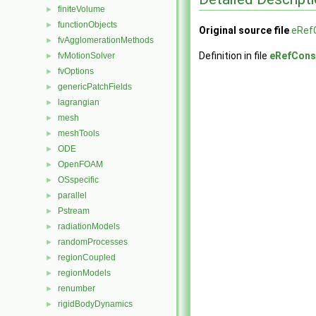
finiteVolume
►
functionObjects
►
Original source file
eRef
fvAgglomerationMethods
►
Definition in file
eRefCons
fvMotionSolver
►
fvOptions
►
genericPatchFields
►
lagrangian
►
mesh
►
meshTools
►
ODE
►
OpenFOAM
►
OSspecific
►
parallel
►
Pstream
►
radiationModels
►
randomProcesses
►
regionCoupled
►
regionModels
►
renumber
►
rigidBodyDynamics
►