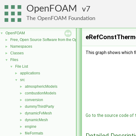
OpenFOAM
7
The OpenFOAM Foundation
OpenFOAM
▼
eRefConstThermoI
Free, Open Source Software from the OpenFOAM Foundation
►
Namespaces
►
This graph shows which file
Classes
►
Files
▼
File List
▼
applications
►
src
▼
atmosphericModels
►
combustionModels
►
conversion
►
dummyThirdParty
►
dynamicFvMesh
►
Go to the source code of th
dynamicMesh
►
engine
►
fileFormats
►
Detailed Descript