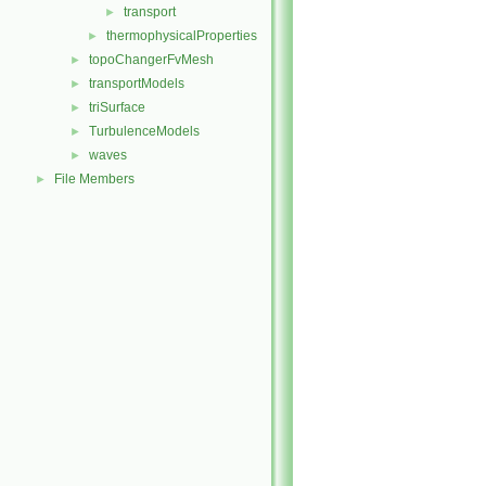
transport
►
thermophysicalProperties
►
topoChangerFvMesh
►
transportModels
►
triSurface
►
TurbulenceModels
►
waves
►
File Members
►