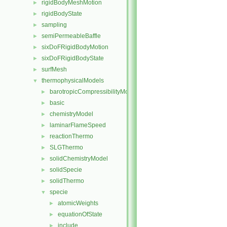
rigidBodyMeshMotion
►
rigidBodyState
►
sampling
►
semiPermeableBaffle
►
sixDoFRigidBodyMotion
►
sixDoFRigidBodyState
►
surfMesh
►
thermophysicalModels
▼
barotropicCompressibilityModel
►
basic
►
chemistryModel
►
laminarFlameSpeed
►
reactionThermo
►
SLGThermo
►
solidChemistryModel
►
solidSpecie
►
solidThermo
►
specie
▼
atomicWeights
►
equationOfState
►
include
►