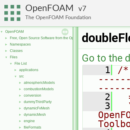
OpenFOAM
7
The OpenFOAM Foundation
OpenFOAM
▼
doubleFl
Free, Open Source Software from the OpenFOAM Foundation
►
Namespaces
►
Classes
►
Go to the d
Files
▼
File List
▼
    1
/*
applications
►
-----
src
▼
atmosphericModels
►
-----
combustionModels
►
    2
  
conversion
►
dummyThirdParty
►
    3
  
dynamicFvMesh
►
OpenF
dynamicMesh
►
Toolb
engine
►
fileFormats
►