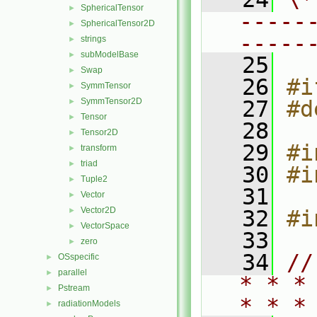
SphericalTensor
►
-----
SphericalTensor2D
►
-----
strings
►
subModelBase
►
   25
Swap
►
   26
#i
SymmTensor
►
SymmTensor2D
   27
#d
►
Tensor
►
   28
Tensor2D
►
   29
#i
transform
►
triad
►
   30
#i
Tuple2
►
   31
Vector
►
Vector2D
►
   32
#i
VectorSpace
►
   33
zero
►
   34
//
OSspecific
►
parallel
►
* * *
Pstream
►
* * *
radiationModels
►