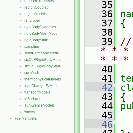
randomProcesses
►
   35
regionCoupled
►
   36
na
regionModels
►
   37
 {
renumber
►
rigidBodyDynamics
►
   38
rigidBodyMeshMotion
►
   39
//
rigidBodyState
►
sampling
►
* * *
semiPermeableBaffle
►
* * *
sixDoFRigidBodyMotion
►
   40
sixDoFRigidBodyState
►
surfMesh
►
   41
te
thermophysicalModels
►
   42
cl
topoChangerFvMesh
►
transportModels
►
   43
 {
triSurface
►
   44
pu
TurbulenceModels
►
waves
   45
►
File Members
►
   46