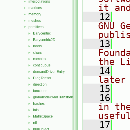
interpolations
►
it an
matrices
►
   12
  
memory
►
meshes
►
GNU G
primitives
▼
publi
Barycentric
►
Barycentric2D
►
   13
  
bools
►
Found
chars
►
the L
complex
►
contiguous
►
   14
  
demandDrivenEntry
►
later
DiagTensor
►
direction
►
   15
functions
►
   16
  
globalIndexAndTransform
►
hashes
in the
►
ints
►
usefu
MatrixSpace
►
   17
  
nil
►
nullObject
►