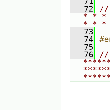
   71
   72
//
* * *
* * *
   73
   74
#e
   75
   76
// 
*****
*****
*****