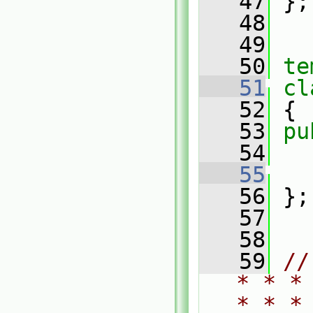
   47
 };
   48
   49
   50
te
   51
cl
   52
 {
   53
pu
   54
   55
   56
 };
   57
   58
   59
//
* * *
* * *