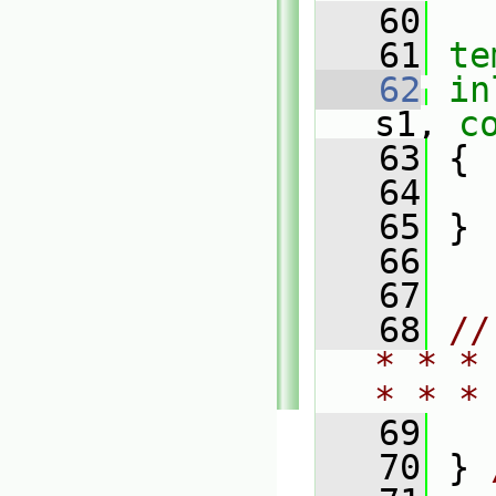
   60
   61
te
   62
in
s1, 
c
   63
 {
   64
   65
 }
   66
   67
   68
//
* * *
* * *
   69
   70
 } 