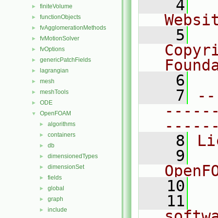
    4
  
finiteVolume
►
Websi
functionObjects
►
fvAgglomerationMethods
►
    5
  
fvMotionSolver
►
Copyr
fvOptions
►
genericPatchFields
Found
►
lagrangian
►
    6
  
mesh
►
    7
--
meshTools
►
ODE
►
-----
OpenFOAM
▼
-----
algorithms
►
containers
►
    8
Li
db
►
    9
  
dimensionedTypes
►
OpenF
dimensionSet
►
fields
►
   10
global
►
   11
  
graph
►
include
►
softw