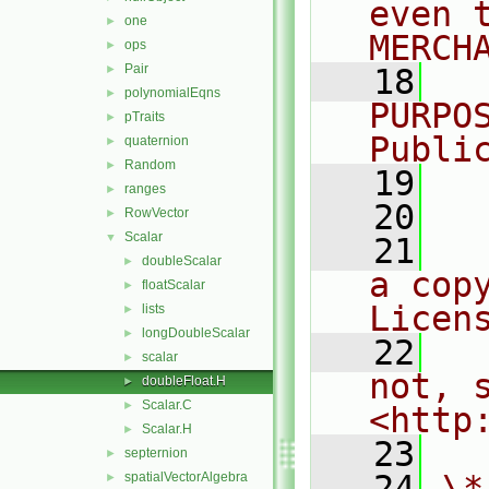
even 
one
►
MERCH
ops
►
Pair
►
   18
  
polynomialEqns
►
PURPO
pTraits
►
Publi
quaternion
►
Random
►
   19
  
ranges
►
   20
RowVector
►
Scalar
▼
   21
  
doubleScalar
►
a cop
floatScalar
►
Licen
lists
►
longDoubleScalar
►
   22
  
scalar
►
not, s
doubleFloat.H
►
Scalar.C
►
<http
Scalar.H
►
   23
septernion
►
   24
\*
spatialVectorAlgebra
►