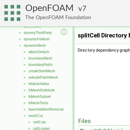
applications
►
OpenFOAM
src
7
▼
atmosphericModels
►
The OpenFOAM Foundation
combustionModels
►
conversion
►
dummyThirdParty
►
splitCell Directory
dynamicFvMesh
►
dynamicMesh
▼
Directory dependency graph f
attachDetach
►
boundaryMesh
►
boundaryPatch
►
createShellMesh
►
extrudePatchMesh
►
fvMeshAdder
►
fvMeshDistribute
►
fvMeshSubset
►
fvMeshTools
►
layerAdditionRemoval
►
meshCut
▼
Files
cellCuts
►
cellLooper
►