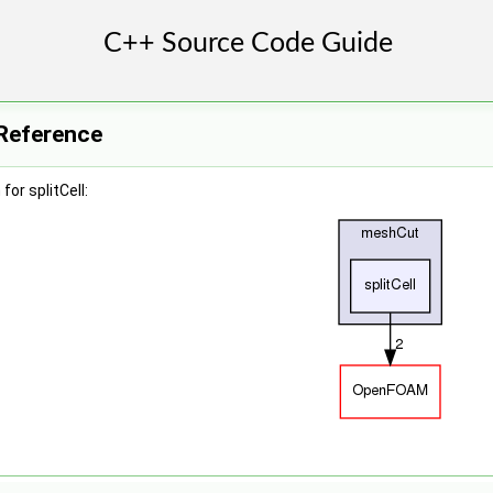
 Reference
or splitCell: