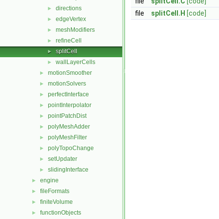
file
splitCell.C
[code]
directions
►
file
splitCell.H
[code]
edgeVertex
►
meshModifiers
►
refineCell
►
splitCell
►
wallLayerCells
►
motionSmoother
►
motionSolvers
►
perfectInterface
►
pointInterpolator
►
pointPatchDist
►
polyMeshAdder
►
polyMeshFilter
►
polyTopoChange
►
setUpdater
►
slidingInterface
►
engine
►
fileFormats
►
finiteVolume
►
functionObjects
►