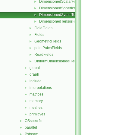
DimensionedScalarField
►
DimensionedSphericalTensorField
►
DimensionedSymmTensorField
►
DimensionedTensorField
►
FieldFields
►
Fields
►
GeometricFields
►
pointPatchFields
►
ReadFields
►
UniformDimensionedFields
►
global
►
graph
►
include
►
interpolations
►
matrices
►
memory
►
meshes
►
primitives
►
OSspecific
►
parallel
►
Pstream
►