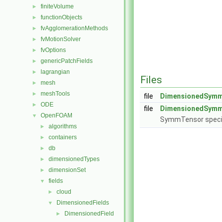
finiteVolume
►
functionObjects
►
fvAgglomerationMethods
►
fvMotionSolver
►
fvOptions
►
genericPatchFields
►
lagrangian
►
Files
mesh
►
meshTools
►
file
DimensionedSymm
ODE
►
file
DimensionedSymm
OpenFOAM
▼
SymmTensor specifi
algorithms
►
containers
►
db
►
dimensionedTypes
►
dimensionSet
►
fields
▼
cloud
►
DimensionedFields
▼
DimensionedField
►