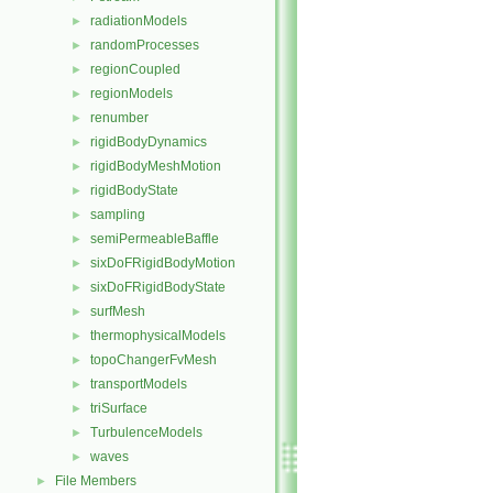
radiationModels
►
randomProcesses
►
regionCoupled
►
regionModels
►
renumber
►
rigidBodyDynamics
►
rigidBodyMeshMotion
►
rigidBodyState
►
sampling
►
semiPermeableBaffle
►
sixDoFRigidBodyMotion
►
sixDoFRigidBodyState
►
surfMesh
►
thermophysicalModels
►
topoChangerFvMesh
►
transportModels
►
triSurface
►
TurbulenceModels
►
waves
►
File Members
►