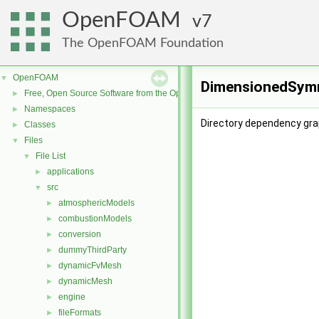
OpenFOAM
7
The OpenFOAM Foundation
OpenFOAM
▼
DimensionedSymm
Free, Open Source Software from the OpenFOAM Foundation
►
Namespaces
►
Directory dependency gr
Classes
►
Files
▼
File List
▼
applications
►
src
▼
atmosphericModels
►
combustionModels
►
conversion
►
dummyThirdParty
►
dynamicFvMesh
►
dynamicMesh
►
engine
►
fileFormats
►