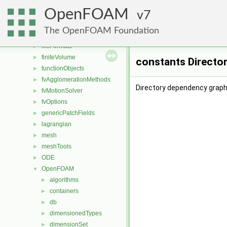
dummyThirdParty
►
OpenFOAM
dynamicFvMesh
7
►
dynamicMesh
►
The OpenFOAM Foundation
engine
►
fileFormats
►
finiteVolume
►
constants Directo
functionObjects
►
fvAgglomerationMethods
►
Directory dependency graph
fvMotionSolver
►
fvOptions
►
genericPatchFields
►
lagrangian
►
mesh
►
meshTools
►
ODE
►
OpenFOAM
▼
algorithms
►
containers
►
db
►
dimensionedTypes
►
dimensionSet
►