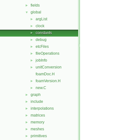
fields
►
global
▼
argList
►
clock
►
constants
►
debug
►
etcFiles
►
fileOperations
►
jobInfo
►
unitConversion
►
foamDoc.H
foamVersion.H
►
new.C
►
graph
►
include
►
interpolations
►
matrices
►
memory
►
meshes
►
primitives
►