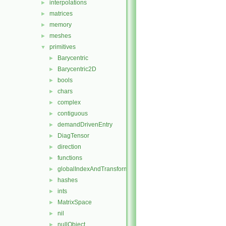
interpolations
►
matrices
►
memory
►
meshes
►
primitives
▼
Barycentric
►
Barycentric2D
►
bools
►
chars
►
complex
►
contiguous
►
demandDrivenEntry
►
DiagTensor
►
direction
►
functions
►
globalIndexAndTransform
►
hashes
►
ints
►
MatrixSpace
►
nil
►
nullObject
►