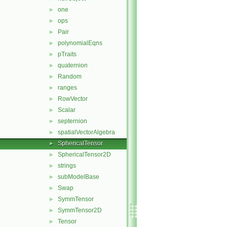
one
►
ops
►
Pair
►
polynomialEqns
►
pTraits
►
quaternion
►
Random
►
ranges
►
RowVector
►
Scalar
►
septernion
►
spatialVectorAlgebra
►
SphericalTensor
►
SphericalTensor2D
►
strings
►
subModelBase
►
Swap
►
SymmTensor
►
SymmTensor2D
►
Tensor
►