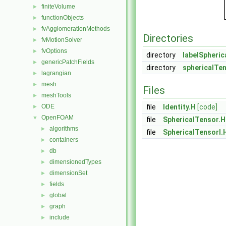
finiteVolume
►
functionObjects
►
fvAgglomerationMethods
►
Directories
fvMotionSolver
►
fvOptions
►
directory
labelSpheric
genericPatchFields
►
directory
sphericalTe
lagrangian
►
mesh
►
Files
meshTools
►
ODE
file
Identity.H
[code]
►
OpenFOAM
▼
file
SphericalTensor.H
algorithms
►
file
SphericalTensorI.
containers
►
db
►
dimensionedTypes
►
dimensionSet
►
fields
►
global
►
graph
►
include
►