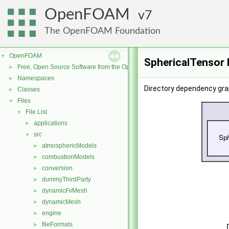
OpenFOAM
7
The OpenFOAM Foundation
OpenFOAM
▼
SphericalTensor 
Free, Open Source Software from the OpenFOAM Foundation
►
Namespaces
►
Directory dependency gra
Classes
►
Files
▼
File List
▼
applications
►
src
▼
atmosphericModels
►
combustionModels
►
conversion
►
dummyThirdParty
►
dynamicFvMesh
►
dynamicMesh
►
engine
►
fileFormats
►