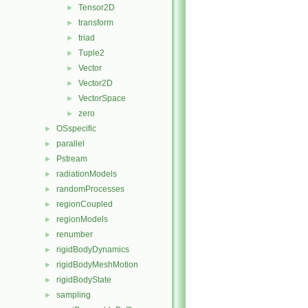
Tensor2D
►
transform
►
triad
►
Tuple2
►
Vector
►
Vector2D
►
VectorSpace
►
zero
►
OSspecific
►
parallel
►
Pstream
►
radiationModels
►
randomProcesses
►
regionCoupled
►
regionModels
►
renumber
►
rigidBodyDynamics
►
rigidBodyMeshMotion
►
rigidBodyState
►
sampling
►