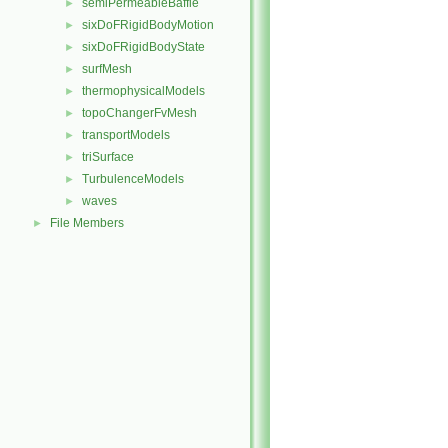
semiPermeableBaffle
►
sixDoFRigidBodyMotion
►
sixDoFRigidBodyState
►
surfMesh
►
thermophysicalModels
►
topoChangerFvMesh
►
transportModels
►
triSurface
►
TurbulenceModels
►
waves
►
File Members
►