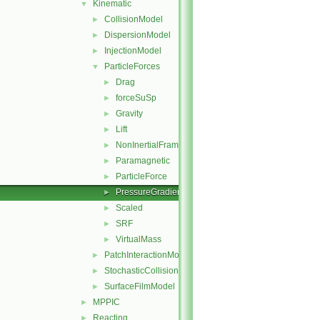
Kinematic
▼
CollisionModel
►
DispersionModel
►
InjectionModel
►
ParticleForces
▼
Drag
►
forceSuSp
►
Gravity
►
Lift
►
NonInertialFrame
►
Paramagnetic
►
ParticleForce
►
PressureGradient
►
Scaled
►
SRF
►
VirtualMass
►
PatchInteractionModel
►
StochasticCollision
►
SurfaceFilmModel
►
MPPIC
►
Reacting
►