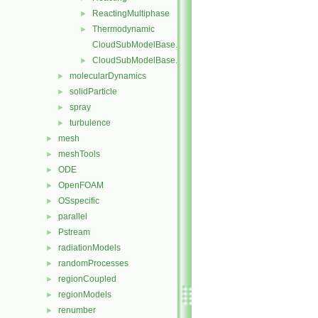
ReactingMultiphase
►
Thermodynamic
►
CloudSubModelBase.C
CloudSubModelBase.H
►
molecularDynamics
►
solidParticle
►
spray
►
turbulence
►
mesh
►
meshTools
►
ODE
►
OpenFOAM
►
OSspecific
►
parallel
►
Pstream
►
radiationModels
►
randomProcesses
►
regionCoupled
►
regionModels
►
renumber
►