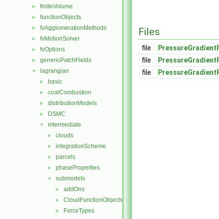
finiteVolume
►
functionObjects
►
fvAgglomerationMethods
►
Files
fvMotionSolver
►
file
PressureGradient
fvOptions
►
file
PressureGradient
genericPatchFields
►
lagrangian
▼
file
PressureGradient
basic
►
coalCombustion
►
distributionModels
►
DSMC
►
intermediate
▼
clouds
►
integrationScheme
►
parcels
►
phaseProperties
►
submodels
▼
addOns
►
CloudFunctionObjects
►
ForceTypes
►