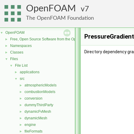
OpenFOAM
7
The OpenFOAM Foundation
OpenFOAM
▼
PressureGradient
Free, Open Source Software from the OpenFOAM Foundation
►
Namespaces
►
Directory dependency gra
Classes
►
Files
▼
File List
▼
applications
►
src
▼
atmosphericModels
►
combustionModels
►
conversion
►
dummyThirdParty
►
dynamicFvMesh
►
dynamicMesh
►
engine
►
fileFormats
►