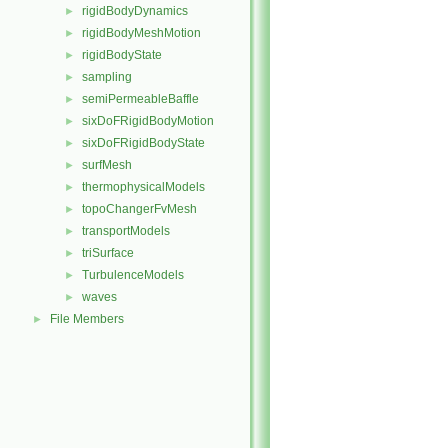
rigidBodyDynamics
►
rigidBodyMeshMotion
►
rigidBodyState
►
sampling
►
semiPermeableBaffle
►
sixDoFRigidBodyMotion
►
sixDoFRigidBodyState
►
surfMesh
►
thermophysicalModels
►
topoChangerFvMesh
►
transportModels
►
triSurface
►
TurbulenceModels
►
waves
►
File Members
►