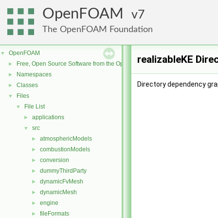
OpenFOAM
7
The OpenFOAM Foundation
OpenFOAM
▼
realizableKE Dire
Free, Open Source Software from the OpenFOAM Foundation
►
Namespaces
►
Directory dependency grap
Classes
►
Files
▼
File List
▼
applications
►
src
▼
atmosphericModels
►
combustionModels
►
conversion
►
dummyThirdParty
►
dynamicFvMesh
►
dynamicMesh
►
engine
►
fileFormats
►