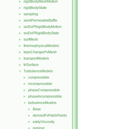
rigidBodyMeshMotion
►
rigidBodyState
►
sampling
►
semiPermeableBaffle
►
sixDoFRigidBodyMotion
►
sixDoFRigidBodyState
►
surfMesh
►
thermophysicalModels
►
topoChangerFvMesh
►
transportModels
►
triSurface
►
TurbulenceModels
▼
compressible
►
incompressible
►
phaseCompressible
►
phaseIncompressible
►
turbulenceModels
▼
Base
►
derivedFvPatchFields
►
eddyViscosity
►
laminar
►