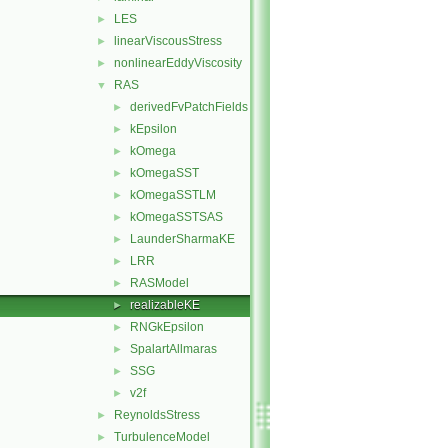
LES
►
linearViscousStress
►
nonlinearEddyViscosity
►
RAS
▼
derivedFvPatchFields
►
kEpsilon
►
kOmega
►
kOmegaSST
►
kOmegaSSTLM
►
kOmegaSSTSAS
►
LaunderSharmaKE
►
LRR
►
RASModel
►
realizableKE
►
RNGkEpsilon
►
SpalartAllmaras
►
SSG
►
v2f
►
ReynoldsStress
►
TurbulenceModel
►