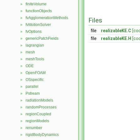
finiteVolume
►
functionObjects
►
fvAgglomerationMethods
►
Files
fvMotionSolver
►
file
realizableKE.C
[co
fvOptions
►
file
realizableKE.H
[co
genericPatchFields
►
lagrangian
►
mesh
►
meshTools
►
ODE
►
OpenFOAM
►
OSspecific
►
parallel
►
Pstream
►
radiationModels
►
randomProcesses
►
regionCoupled
►
regionModels
►
renumber
►
rigidBodyDynamics
►