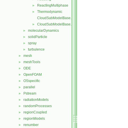
ReactingMultiphase
►
Thermodynamic
►
CloudSubModelBase.C
CloudSubModelBase.H
►
molecularDynamics
►
solidParticle
►
spray
►
turbulence
►
mesh
►
meshTools
►
ODE
►
OpenFOAM
►
OSspecific
►
parallel
►
Pstream
►
radiationModels
►
randomProcesses
►
regionCoupled
►
regionModels
►
renumber
►