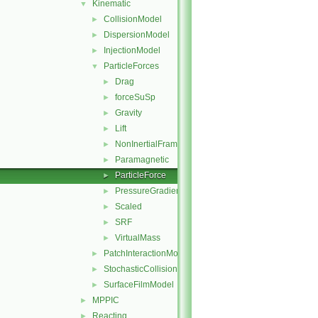
Kinematic
▼
CollisionModel
►
DispersionModel
►
InjectionModel
►
ParticleForces
▼
Drag
►
forceSuSp
►
Gravity
►
Lift
►
NonInertialFrame
►
Paramagnetic
►
ParticleForce
►
PressureGradient
►
Scaled
►
SRF
►
VirtualMass
►
PatchInteractionModel
►
StochasticCollision
►
SurfaceFilmModel
►
MPPIC
►
Reacting
►