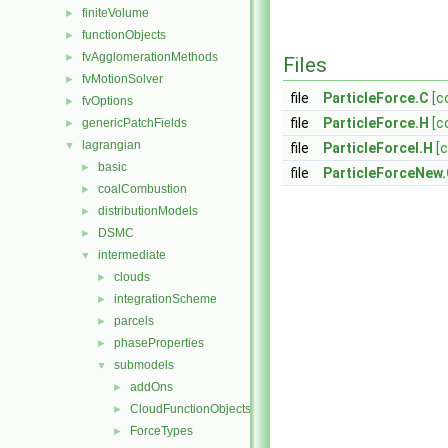
finiteVolume
►
functionObjects
►
fvAgglomerationMethods
►
Files
fvMotionSolver
►
file
ParticleForce.C
[c
fvOptions
►
file
ParticleForce.H
[c
genericPatchFields
►
lagrangian
▼
file
ParticleForceI.H
[
basic
►
file
ParticleForceNew
coalCombustion
►
distributionModels
►
DSMC
►
intermediate
▼
clouds
►
integrationScheme
►
parcels
►
phaseProperties
►
submodels
▼
addOns
►
CloudFunctionObjects
►
ForceTypes
►