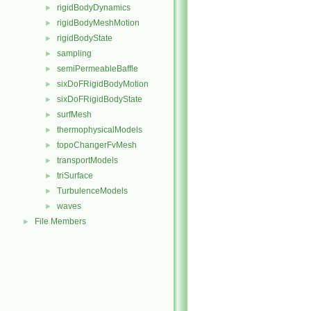
rigidBodyDynamics
►
rigidBodyMeshMotion
►
rigidBodyState
►
sampling
►
semiPermeableBaffle
►
sixDoFRigidBodyMotion
►
sixDoFRigidBodyState
►
surfMesh
►
thermophysicalModels
►
topoChangerFvMesh
►
transportModels
►
triSurface
►
TurbulenceModels
►
waves
►
File Members
►