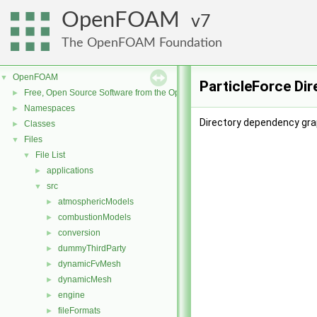
OpenFOAM
7
The OpenFOAM Foundation
OpenFOAM
▼
ParticleForce Di
Free, Open Source Software from the OpenFOAM Foundation
►
Namespaces
►
Directory dependency grap
Classes
►
Files
▼
File List
▼
applications
►
src
▼
atmosphericModels
►
combustionModels
►
conversion
►
dummyThirdParty
►
dynamicFvMesh
►
dynamicMesh
►
engine
►
fileFormats
►