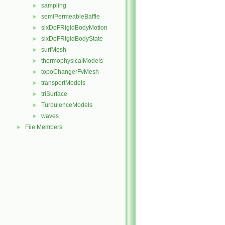
sampling
►
semiPermeableBaffle
►
sixDoFRigidBodyMotion
►
sixDoFRigidBodyState
►
surfMesh
►
thermophysicalModels
►
topoChangerFvMesh
►
transportModels
►
triSurface
►
TurbulenceModels
►
waves
►
File Members
►