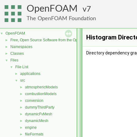
OpenFOAM
7
The OpenFOAM Foundation
OpenFOAM
▼
Histogram Direct
Free, Open Source Software from the OpenFOAM Foundation
►
Namespaces
►
Directory dependency gra
Classes
►
Files
▼
File List
▼
applications
►
src
▼
atmosphericModels
►
combustionModels
►
conversion
►
dummyThirdParty
►
dynamicFvMesh
►
dynamicMesh
►
engine
►
fileFormats
►