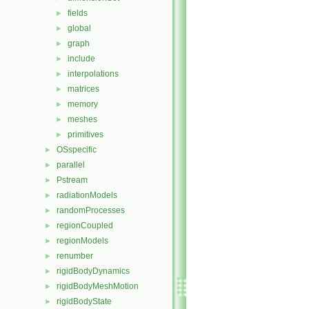
fields
►
global
►
graph
►
include
►
interpolations
►
matrices
►
memory
►
meshes
►
primitives
►
OSspecific
►
parallel
►
Pstream
►
radiationModels
►
randomProcesses
►
regionCoupled
►
regionModels
►
renumber
►
rigidBodyDynamics
►
rigidBodyMeshMotion
►
rigidBodyState
►