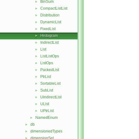
BinSum
►
CompactListList
►
Distribution
►
DynamicList
►
FixedList
►
Histogram
►
IndirectList
►
List
►
ListListOps
►
ListOps
►
PackedList
►
PtrList
►
SortableList
►
SubList
►
UIndirectList
►
UList
►
UPtrList
►
NamedEnum
►
db
►
dimensionedTypes
►
dimensionSet
►