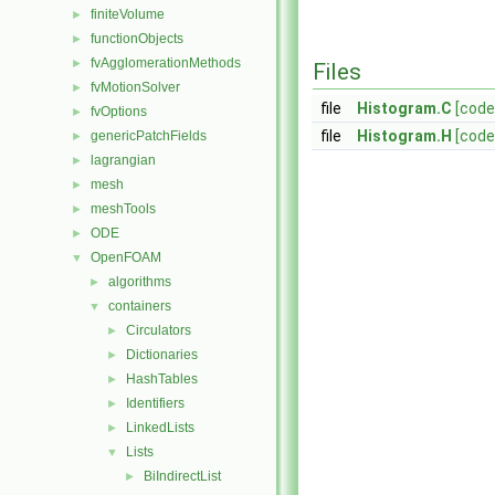
finiteVolume
►
functionObjects
►
fvAgglomerationMethods
►
Files
fvMotionSolver
►
file
Histogram.C
[code
fvOptions
►
file
Histogram.H
[code
genericPatchFields
►
lagrangian
►
mesh
►
meshTools
►
ODE
►
OpenFOAM
▼
algorithms
►
containers
▼
Circulators
►
Dictionaries
►
HashTables
►
Identifiers
►
LinkedLists
►
Lists
▼
BiIndirectList
►