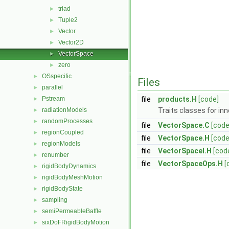
triad
►
Tuple2
►
Vector
►
Vector2D
►
VectorSpace
►
zero
►
OSspecific
►
Files
parallel
►
Pstream
file
products.H
[code]
►
radiationModels
Traits classes for inn
►
randomProcesses
►
file
VectorSpace.C
[code
regionCoupled
►
file
VectorSpace.H
[code
regionModels
►
file
VectorSpaceI.H
[cod
renumber
►
file
VectorSpaceOps.H
[
rigidBodyDynamics
►
rigidBodyMeshMotion
►
rigidBodyState
►
sampling
►
semiPermeableBaffle
►
sixDoFRigidBodyMotion
►