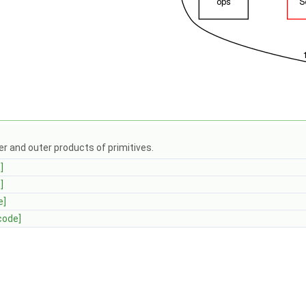
er and outer products of primitives.
]
]
e]
code]