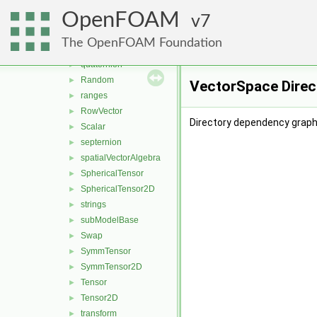
ops
►
OpenFOAM
Pair
7
►
polynomialEqns
►
The OpenFOAM Foundation
pTraits
►
quaternion
►
Random
►
VectorSpace Direc
ranges
►
RowVector
►
Directory dependency graph
Scalar
►
septernion
►
spatialVectorAlgebra
►
SphericalTensor
►
SphericalTensor2D
►
strings
►
subModelBase
►
Swap
►
SymmTensor
►
SymmTensor2D
►
Tensor
►
Tensor2D
►
transform
►