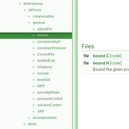
finiteVolume
▼
cfdTools
▼
compressible
►
general
▼
adjustPhi
►
bound
►
constrainHbyA
►
Files
constrainPressure
►
CorrectPhi
►
file
bound.C
[code]
findRefCell
►
file
bound.H
[code]
fvOptions
►
Bound the given sca
include
►
levelSet
►
MRF
►
porosityModel
►
pressureControl
►
solutionControl
►
SRF
►
incompressible
►
fields
►