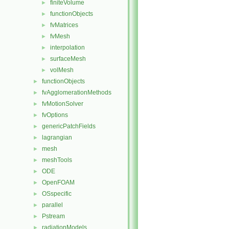
finiteVolume
►
functionObjects
►
fvMatrices
►
fvMesh
►
interpolation
►
surfaceMesh
►
volMesh
►
functionObjects
►
fvAgglomerationMethods
►
fvMotionSolver
►
fvOptions
►
genericPatchFields
►
lagrangian
►
mesh
►
meshTools
►
ODE
►
OpenFOAM
►
OSspecific
►
parallel
►
Pstream
►
radiationModels
►