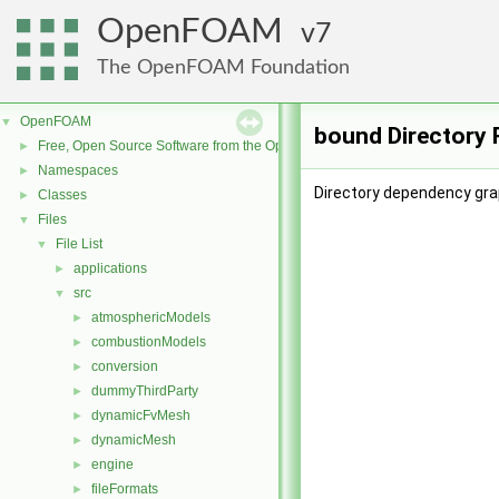
OpenFOAM
7
The OpenFOAM Foundation
OpenFOAM
▼
bound Directory 
Free, Open Source Software from the OpenFOAM Foundation
►
Namespaces
►
Directory dependency gra
Classes
►
Files
▼
File List
▼
applications
►
src
▼
atmosphericModels
►
combustionModels
►
conversion
►
dummyThirdParty
►
dynamicFvMesh
►
dynamicMesh
►
engine
►
fileFormats
►