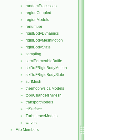
randomProcesses
►
regionCoupled
►
regionModels
►
renumber
►
rigidBodyDynamics
►
rigidBodyMeshMotion
►
rigidBodyState
►
sampling
►
semiPermeableBaffle
►
sixDoFRigidBodyMotion
►
sixDoFRigidBodyState
►
surfMesh
►
thermophysicalModels
►
topoChangerFvMesh
►
transportModels
►
triSurface
►
TurbulenceModels
►
waves
►
File Members
►