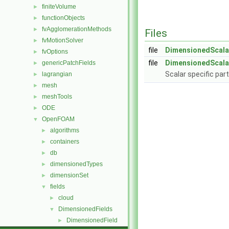
finiteVolume
►
functionObjects
►
fvAgglomerationMethods
►
Files
fvMotionSolver
►
file
DimensionedScala
fvOptions
►
file
DimensionedScala
genericPatchFields
►
Scalar specific par
lagrangian
►
mesh
►
meshTools
►
ODE
►
OpenFOAM
▼
algorithms
►
containers
►
db
►
dimensionedTypes
►
dimensionSet
►
fields
▼
cloud
►
DimensionedFields
▼
DimensionedField
►