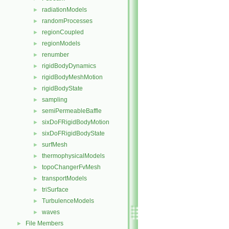
radiationModels
►
randomProcesses
►
regionCoupled
►
regionModels
►
renumber
►
rigidBodyDynamics
►
rigidBodyMeshMotion
►
rigidBodyState
►
sampling
►
semiPermeableBaffle
►
sixDoFRigidBodyMotion
►
sixDoFRigidBodyState
►
surfMesh
►
thermophysicalModels
►
topoChangerFvMesh
►
transportModels
►
triSurface
►
TurbulenceModels
►
waves
►
File Members
►