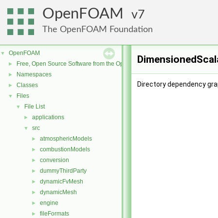
OpenFOAM
7
The OpenFOAM Foundation
OpenFOAM
▼
DimensionedScala
Free, Open Source Software from the OpenFOAM Foundation
►
Namespaces
►
Directory dependency gra
Classes
►
Files
▼
File List
▼
applications
►
src
▼
atmosphericModels
►
combustionModels
►
conversion
►
dummyThirdParty
►
dynamicFvMesh
►
dynamicMesh
►
engine
►
fileFormats
►