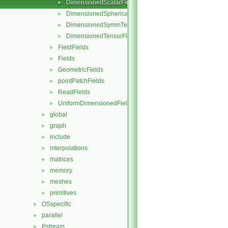
DimensionedScalarField
►
DimensionedSphericalTensorField
►
DimensionedSymmTensorField
►
DimensionedTensorField
►
FieldFields
►
Fields
►
GeometricFields
►
pointPatchFields
►
ReadFields
►
UniformDimensionedFields
►
global
►
graph
►
include
►
interpolations
►
matrices
►
memory
►
meshes
►
primitives
►
OSspecific
►
parallel
►
Pstream
►