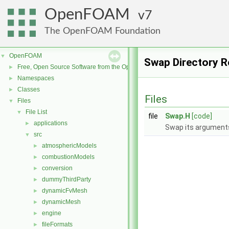
OpenFOAM
7
The OpenFOAM Foundation
OpenFOAM
▼
Swap Directory R
Free, Open Source Software from the OpenFOAM Foundation
►
Namespaces
►
Classes
►
Files
Files
▼
File List
▼
file
Swap.H
[code]
applications
►
Swap its argument
src
▼
atmosphericModels
►
combustionModels
►
conversion
►
dummyThirdParty
►
dynamicFvMesh
►
dynamicMesh
►
engine
►
fileFormats
►