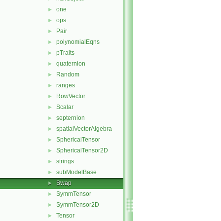
one
►
ops
►
Pair
►
polynomialEqns
►
pTraits
►
quaternion
►
Random
►
ranges
►
RowVector
►
Scalar
►
septernion
►
spatialVectorAlgebra
►
SphericalTensor
►
SphericalTensor2D
►
strings
►
subModelBase
►
Swap
►
SymmTensor
►
SymmTensor2D
►
Tensor
►