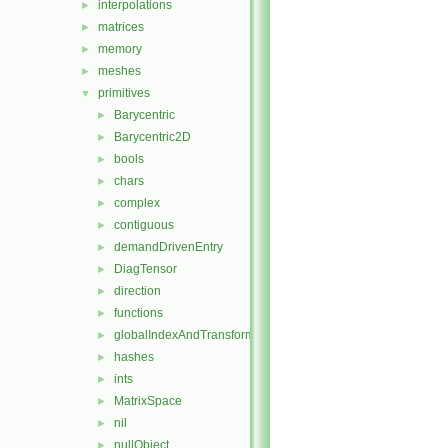
interpolations
►
matrices
►
memory
►
meshes
►
primitives
▼
Barycentric
►
Barycentric2D
►
bools
►
chars
►
complex
►
contiguous
►
demandDrivenEntry
►
DiagTensor
►
direction
►
functions
►
globalIndexAndTransform
►
hashes
►
ints
►
MatrixSpace
►
nil
►
nullObject
►