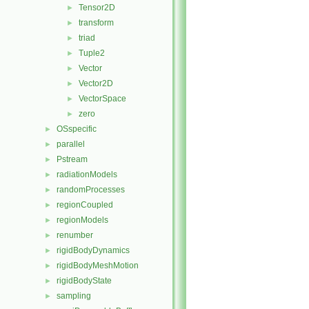
Tensor2D
►
transform
►
triad
►
Tuple2
►
Vector
►
Vector2D
►
VectorSpace
►
zero
►
OSspecific
►
parallel
►
Pstream
►
radiationModels
►
randomProcesses
►
regionCoupled
►
regionModels
►
renumber
►
rigidBodyDynamics
►
rigidBodyMeshMotion
►
rigidBodyState
►
sampling
►