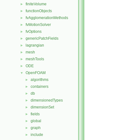
finiteVolume
►
functionObjects
►
fvAgglomerationMethods
►
fvMotionSolver
►
fvOptions
►
genericPatchFields
►
lagrangian
►
mesh
►
meshTools
►
ODE
►
OpenFOAM
▼
algorithms
►
containers
►
db
►
dimensionedTypes
►
dimensionSet
►
fields
►
global
►
graph
►
include
►