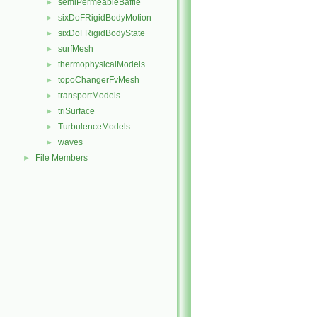
semiPermeableBaffle
►
sixDoFRigidBodyMotion
►
sixDoFRigidBodyState
►
surfMesh
►
thermophysicalModels
►
topoChangerFvMesh
►
transportModels
►
triSurface
►
TurbulenceModels
►
waves
►
File Members
►