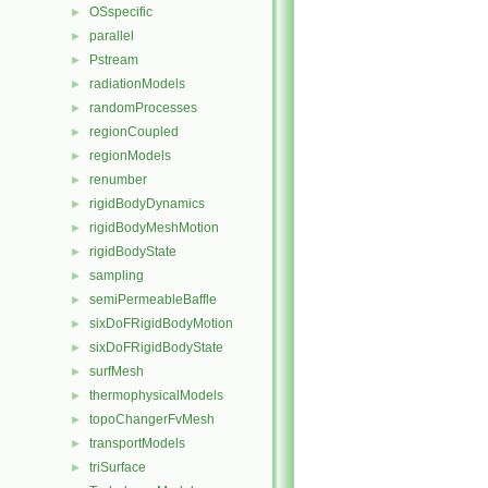
OSspecific
►
parallel
►
Pstream
►
radiationModels
►
randomProcesses
►
regionCoupled
►
regionModels
►
renumber
►
rigidBodyDynamics
►
rigidBodyMeshMotion
►
rigidBodyState
►
sampling
►
semiPermeableBaffle
►
sixDoFRigidBodyMotion
►
sixDoFRigidBodyState
►
surfMesh
►
thermophysicalModels
►
topoChangerFvMesh
►
transportModels
►
triSurface
►