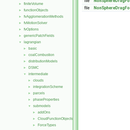
file
NonSphereDragFo
finiteVolume
►
file
NonSphereDragFo
functionObjects
►
fvAgglomerationMethods
►
fvMotionSolver
►
fvOptions
►
genericPatchFields
►
lagrangian
▼
basic
►
coalCombustion
►
distributionModels
►
DSMC
►
intermediate
▼
clouds
►
integrationScheme
►
parcels
►
phaseProperties
►
submodels
▼
addOns
►
CloudFunctionObjects
►
ForceTypes
►