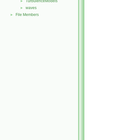
TurbulenceModels
►
waves
►
File Members
►