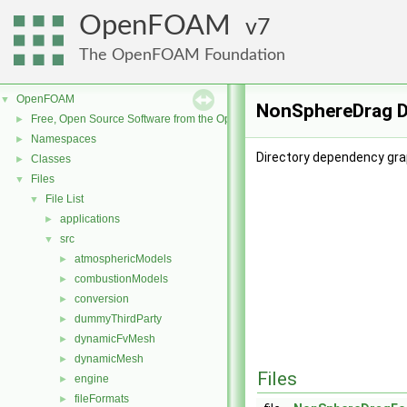
OpenFOAM
7
The OpenFOAM Foundation
OpenFOAM
▼
NonSphereDrag D
Free, Open Source Software from the OpenFOAM Foundation
►
Namespaces
►
Directory dependency gra
Classes
►
Files
▼
File List
▼
applications
►
src
▼
atmosphericModels
►
combustionModels
►
conversion
►
dummyThirdParty
►
dynamicFvMesh
►
dynamicMesh
►
Files
engine
►
fileFormats
►