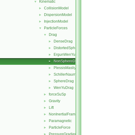
Kinematic
▼
CollisionModel
►
DispersionModel
►
InjectionModel
►
ParticleForces
▼
Drag
▼
DenseDrag
►
DistortedSphereDrag
►
ErgunWenYuDrag
►
NonSphereDrag
►
PlessisMasliyahDrag
►
SchillerNaumannDrag
►
SphereDrag
►
WenYuDrag
►
forceSuSp
►
Gravity
►
Lift
►
NonInertialFrame
►
Paramagnetic
►
ParticleForce
►
PressureGradient
►