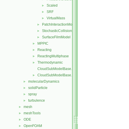
Scaled
►
SRF
►
VirtualMass
►
PatchInteractionModel
►
StochasticCollision
►
SurfaceFilmModel
►
MPPIC
►
Reacting
►
ReactingMultiphase
►
Thermodynamic
►
CloudSubModelBase.C
CloudSubModelBase.H
►
molecularDynamics
►
solidParticle
►
spray
►
turbulence
►
mesh
►
meshTools
►
ODE
►
OpenFOAM
►