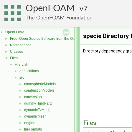
OpenFOAM
7
The OpenFOAM Foundation
OpenFOAM
▼
specie Directory
Free, Open Source Software from the OpenFOAM Foundation
►
Namespaces
►
Directory dependency grap
Classes
►
Files
▼
File List
▼
applications
►
src
▼
atmosphericModels
►
combustionModels
►
conversion
►
dummyThirdParty
►
dynamicFvMesh
►
dynamicMesh
►
Files
engine
►
fileFormats
►