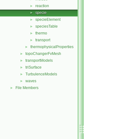
reaction
►
specie
►
specieElement
►
speciesTable
►
thermo
►
transport
►
thermophysicalProperties
►
topoChangerFvMesh
►
transportModels
►
triSurface
►
TurbulenceModels
►
waves
►
File Members
►