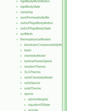
rigidBodyMeshMotion
►
rigidBodyState
►
sampling
►
semiPermeableBaffle
►
sixDoFRigidBodyMotion
►
sixDoFRigidBodyState
►
surfMesh
►
thermophysicalModels
▼
barotropicCompressibilityModel
►
basic
►
chemistryModel
►
laminarFlameSpeed
►
reactionThermo
►
SLGThermo
►
solidChemistryModel
►
solidSpecie
►
solidThermo
►
specie
▼
atomicWeights
►
equationOfState
►
include
►