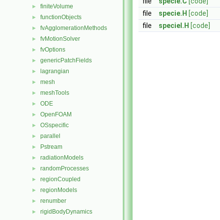
file
specie.C
[code]
finiteVolume
►
file
specie.H
[code]
functionObjects
►
file
specieI.H
[code]
fvAgglomerationMethods
►
fvMotionSolver
►
fvOptions
►
genericPatchFields
►
lagrangian
►
mesh
►
meshTools
►
ODE
►
OpenFOAM
►
OSspecific
►
parallel
►
Pstream
►
radiationModels
►
randomProcesses
►
regionCoupled
►
regionModels
►
renumber
►
rigidBodyDynamics
►