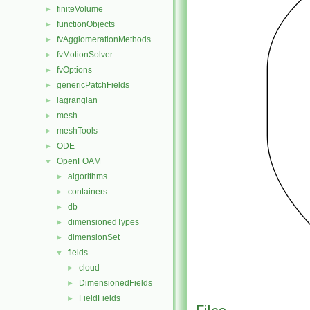
finiteVolume
►
functionObjects
►
fvAgglomerationMethods
►
fvMotionSolver
►
fvOptions
►
genericPatchFields
►
lagrangian
►
mesh
►
meshTools
►
ODE
►
OpenFOAM
▼
algorithms
►
containers
►
db
►
dimensionedTypes
►
dimensionSet
►
fields
▼
cloud
►
DimensionedFields
►
FieldFields
►