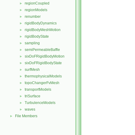
regionCoupled
►
regionModels
►
renumber
►
rigidBodyDynamics
►
rigidBodyMeshMotion
►
rigidBodyState
►
sampling
►
semiPermeableBaffle
►
sixDoFRigidBodyMotion
►
sixDoFRigidBodyState
►
surfMesh
►
thermophysicalModels
►
topoChangerFvMesh
►
transportModels
►
triSurface
►
TurbulenceModels
►
waves
►
File Members
►