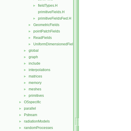
fieldTypes.H
►
primitiveFields.H
primitiveFieldsFwd.H
►
GeometricFields
►
pointPatchFields
►
ReadFields
►
UniformDimensionedFields
►
global
►
graph
►
include
►
interpolations
►
matrices
►
memory
►
meshes
►
primitives
►
OSspecific
►
parallel
►
Pstream
►
radiationModels
►
randomProcesses
►