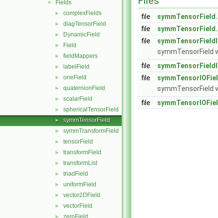
Files
Fields
▼
complexFields
►
file
symmTensorField
diagTensorField
►
file
symmTensorField
DynamicField
►
file
symmTensorFieldI
Field
►
symmTensorField wi
fieldMappers
►
file
symmTensorFieldI
labelField
►
oneField
file
symmTensorIOFiel
►
quaternionField
symmTensorField wi
►
scalarField
►
file
symmTensorIOFiel
sphericalTensorField
►
symmTensorField
►
symmTransformField
►
tensorField
►
transformField
►
transformList
►
triadField
►
uniformField
►
vector2DField
►
vectorField
►
zeroField
►