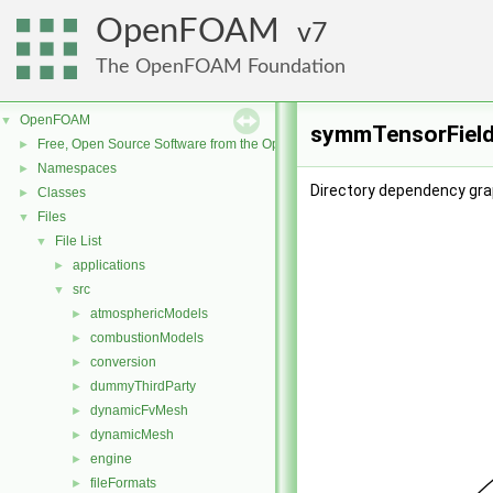
OpenFOAM
7
The OpenFOAM Foundation
OpenFOAM
▼
symmTensorField
Free, Open Source Software from the OpenFOAM Foundation
►
Namespaces
►
Directory dependency gra
Classes
►
Files
▼
File List
▼
applications
►
src
▼
atmosphericModels
►
combustionModels
►
conversion
►
dummyThirdParty
►
dynamicFvMesh
►
dynamicMesh
►
engine
►
fileFormats
►