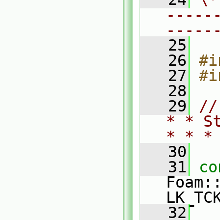
-----
-----
   25
   26
#i
   27
#i
   28
   29
//
* * S
* * *
   30
   31
co
Foam:
LK_TC
   32