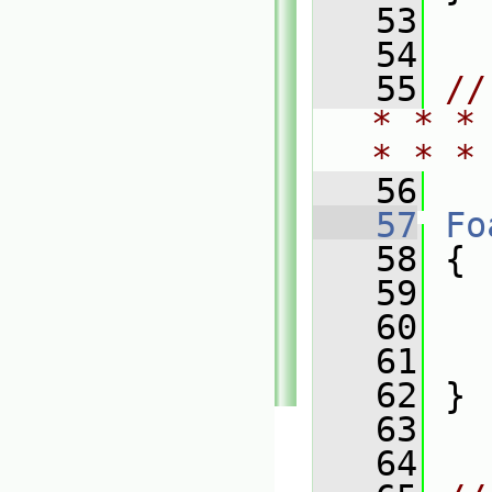
   53
   54
   55
//
* * *
* * *
   56
   57
Fo
   58
 {
   59
   
   60
   
   61
   
   62
 }
   63
   64