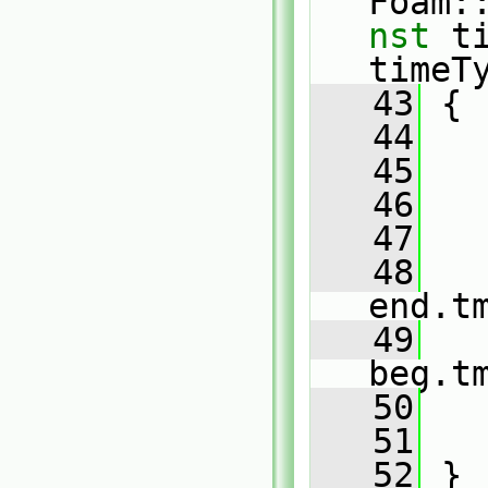
Foam:
nst
 t
timeT
   43
 {
   44
   45
   
   46
   47
   
   48
   
end.t
   49
   
beg.t
   50
   
   51
   
   52
 }