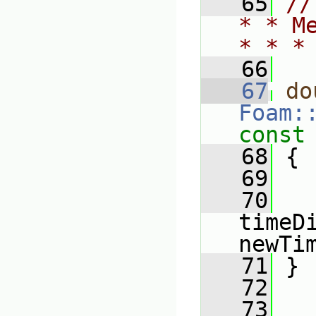
   65
//
* * M
* * *
   66
   67
do
Foam:
const
   68
{
   69
   
   70
timeDi
newTi
   71
 }
   72
   73