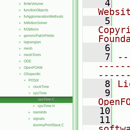
    4
  
finiteVolume
►
Websi
functionObjects
►
fvAgglomerationMethods
►
    5
  
fvMotionSolver
►
Copyr
fvOptions
►
genericPatchFields
Found
►
lagrangian
►
    6
  
mesh
►
    7
--
meshTools
►
ODE
►
-----
OpenFOAM
►
-----
OSspecific
▼
POSIX
▼
    8
Li
clockTime
►
    9
  
cpuTime
▼
OpenF
cpuTime.C
cpuTime.H
►
   10
memInfo
►
   11
  
signals
►
dummyPrintStack.C
softw