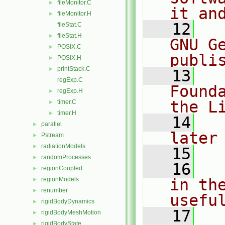
fileMonitor.C
►
it an
fileMonitor.H
►
   12
  
fileStat.C
fileStat.H
►
GNU G
POSIX.C
►
publi
POSIX.H
►
printStack.C
►
   13
  
regExp.C
Found
regExp.H
►
the L
timer.C
►
timer.H
►
   14
  
parallel
►
later
Pstream
►
radiationModels
►
   15
randomProcesses
►
   16
  
regionCoupled
►
regionModels
in the
►
renumber
►
usefu
rigidBodyDynamics
►
   17
  
rigidBodyMeshMotion
►
rigidBodyState
►