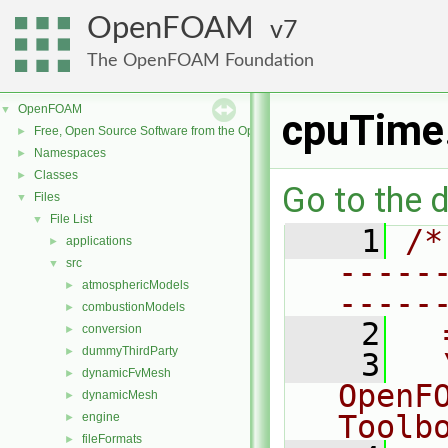
OpenFOAM
7
The OpenFOAM Foundation
OpenFOAM
▼
cpuTime
Free, Open Source Software from the OpenFOAM Foundation
►
Namespaces
►
Classes
►
Go to the d
Files
▼
File List
▼
    1
/*
applications
►
-----
src
▼
atmosphericModels
►
-----
combustionModels
►
    2
  
conversion
►
dummyThirdParty
►
    3
  
dynamicFvMesh
►
OpenF
dynamicMesh
►
Toolb
engine
►
fileFormats
►