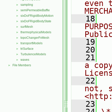
even 
sampling
►
MERCH
semiPermeableBaffle
►
sixDoFRigidBodyMotion
►
   18
  
sixDoFRigidBodyState
►
PURPO
surfMesh
►
Publi
thermophysicalModels
►
topoChangerFvMesh
►
   19
  
transportModels
►
   20
triSurface
►
TurbulenceModels
►
   21
  
waves
►
a cop
File Members
►
Licen
   22
  
not, s
<http
   23
   24
\*