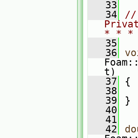
   33
   34
//
Priva
* * *
   35
   36
vo
Foam:
t)
   37
 {
   38
   
   39
 }
   40
   41
   42
do