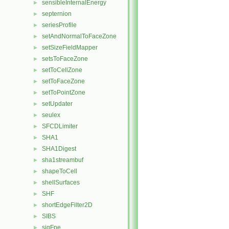
sensibleInternalEnergy
►
septernion
►
seriesProfile
►
setAndNormalToFaceZone
►
setSizeFieldMapper
►
setsToFaceZone
►
setToCellZone
►
setToFaceZone
►
setToPointZone
►
setUpdater
►
seulex
►
SFCDLimiter
►
SHA1
►
SHA1Digest
►
sha1streambuf
►
shapeToCell
►
shellSurfaces
►
SHF
►
shortEdgeFilter2D
►
SIBS
►
sigFpe
►