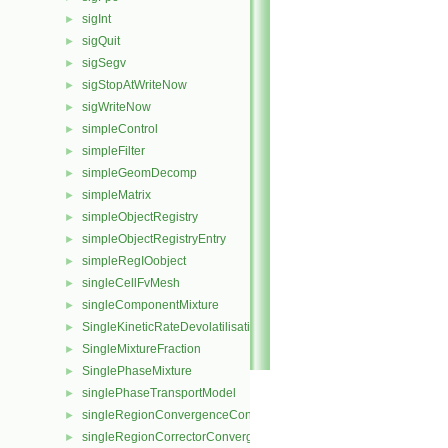
sigInt
►
sigQuit
►
sigSegv
►
sigStopAtWriteNow
►
sigWriteNow
►
simpleControl
►
simpleFilter
►
simpleGeomDecomp
►
simpleMatrix
►
simpleObjectRegistry
►
simpleObjectRegistryEntry
►
simpleRegIOobject
►
singleCellFvMesh
►
singleComponentMixture
►
SingleKineticRateDevolatilisation
►
SingleMixtureFraction
►
SinglePhaseMixture
►
singlePhaseTransportModel
►
singleRegionConvergenceControl
►
singleRegionCorrectorConvergenceControl
►