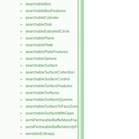
searchableBox
►
searchableBoxFeatures
►
searchableCylinder
►
searchableDisk
►
searchableExtrudedCircle
►
searchablePlane
►
searchablePlate
►
searchablePlateFeatures
►
searchableSphere
►
searchableSurface
►
searchableSurfaceCollection
►
searchableSurfaceControl
►
searchableSurfaceFeatures
►
searchableSurfaces
►
searchableSurfacesQueries
►
searchableSurfaceToFaceZone
►
searchableSurfaceWithGaps
►
semiPermeableBaffleMassFractionFvPatchScalarField
►
semiPermeableBaffleVelocityFvPatchVectorField
►
sensibleEnthalpy
►