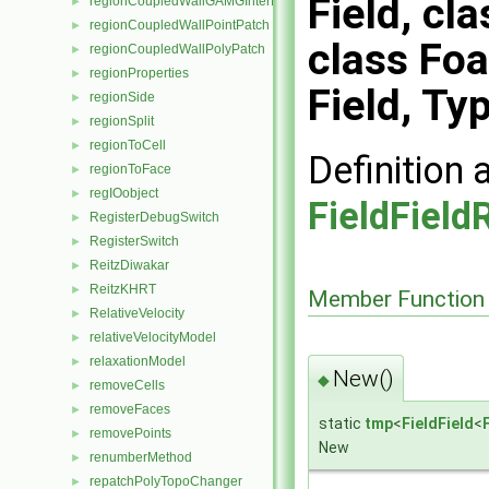
Field, cl
regionCoupledWallGAMGInterfaceField
►
regionCoupledWallPointPatch
►
class Fo
regionCoupledWallPolyPatch
►
regionProperties
►
Field, Ty
regionSide
►
regionSplit
►
regionToCell
►
Definition 
regionToFace
►
regIOobject
►
FieldFiel
RegisterDebugSwitch
►
RegisterSwitch
►
ReitzDiwakar
►
ReitzKHRT
►
Member Function
RelativeVelocity
►
relativeVelocityModel
►
relaxationModel
►
New()
◆
removeCells
►
removeFaces
►
static
tmp
<
FieldField
<
removePoints
►
New
renumberMethod
►
repatchPolyTopoChanger
►