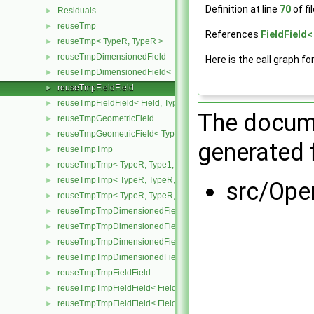
Definition at line
70
of fi
Residuals
►
reuseTmp
►
References
FieldField<
reuseTmp< TypeR, TypeR >
►
reuseTmpDimensionedField
►
Here is the call graph fo
reuseTmpDimensionedField< TypeR, TypeR, GeoMesh >
►
reuseTmpFieldField
►
reuseTmpFieldField< Field, TypeR, TypeR >
►
The docume
reuseTmpGeometricField
►
reuseTmpGeometricField< TypeR, TypeR, PatchField, GeoMesh >
►
generated f
reuseTmpTmp
►
reuseTmpTmp< TypeR, Type1, Type12, TypeR >
►
reuseTmpTmp< TypeR, TypeR, TypeR, Type2 >
►
src/Ope
reuseTmpTmp< TypeR, TypeR, TypeR, TypeR >
►
reuseTmpTmpDimensionedField
►
reuseTmpTmpDimensionedField< TypeR, Type1, Type12, TypeR, 
►
reuseTmpTmpDimensionedField< TypeR, TypeR, TypeR, Type2, G
►
reuseTmpTmpDimensionedField< TypeR, TypeR, TypeR, TypeR, G
►
reuseTmpTmpFieldField
►
reuseTmpTmpFieldField< Field, TypeR, Type1, Type12, TypeR >
►
reuseTmpTmpFieldField< Field, TypeR, TypeR, TypeR, Type2 >
►