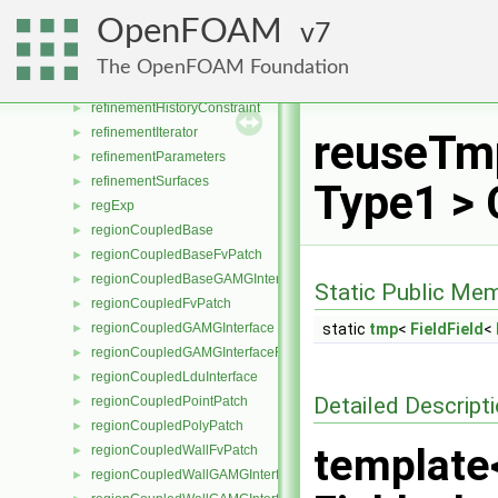
refinementData
►
OpenFOAM
7
refinementDistanceData
►
refinementFeatures
►
The OpenFOAM Foundation
refinementHistory
►
refinementHistoryConstraint
►
refinementIterator
►
reuseTmp
refinementParameters
►
refinementSurfaces
►
Type1 > 
regExp
►
regionCoupledBase
►
regionCoupledBaseFvPatch
►
regionCoupledBaseGAMGInterface
►
Static Public Me
regionCoupledFvPatch
►
regionCoupledGAMGInterface
static
tmp
<
FieldField
<
►
regionCoupledGAMGInterfaceField
►
regionCoupledLduInterface
►
Detailed Descript
regionCoupledPointPatch
►
regionCoupledPolyPatch
►
template
regionCoupledWallFvPatch
►
regionCoupledWallGAMGInterface
►