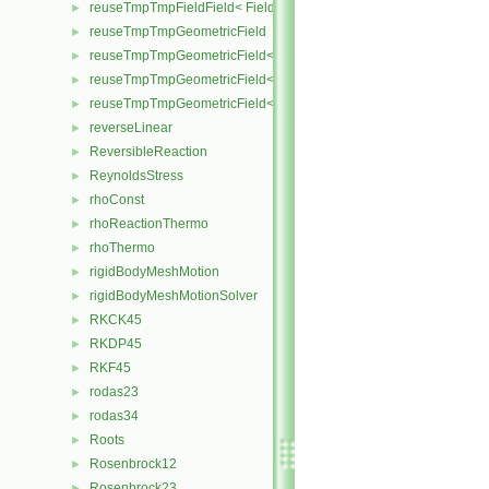
reuseTmpTmpFieldField< Field, TypeR, TypeR, TypeR, TypeR >
►
reuseTmpTmpGeometricField
►
reuseTmpTmpGeometricField< TypeR, Type1, Type12, TypeR, Patc
►
reuseTmpTmpGeometricField< TypeR, TypeR, TypeR, Type2, Patch
►
reuseTmpTmpGeometricField< TypeR, TypeR, TypeR, TypeR, Patch
►
reverseLinear
►
ReversibleReaction
►
ReynoldsStress
►
rhoConst
►
rhoReactionThermo
►
rhoThermo
►
rigidBodyMeshMotion
►
rigidBodyMeshMotionSolver
►
RKCK45
►
RKDP45
►
RKF45
►
rodas23
►
rodas34
►
Roots
►
Rosenbrock12
►
Rosenbrock23
►