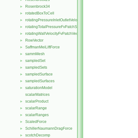
Rosenbrock34
►
rotatedBoxToCell
►
rotatingPressureInletOutletVelocityFvPatchVectorField
►
rotatingTotalPressureFvPatchScalarField
►
rotatingWallVelocityFvPatchVectorField
►
RowVector
►
SaffmanMeiLiftForce
►
sammMesh
►
sampledSet
►
sampledSets
►
sampledSurface
►
sampledSurfaces
►
saturationModel
►
scalarMatrices
scalarProduct
►
scalarRange
►
scalarRanges
►
ScaledForce
►
SchillerNaumannDragForce
►
scotchDecomp
►