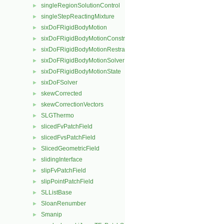
singleRegionSolutionControl
►
singleStepReactingMixture
►
sixDoFRigidBodyMotion
►
sixDoFRigidBodyMotionConstraint
►
sixDoFRigidBodyMotionRestraint
►
sixDoFRigidBodyMotionSolver
►
sixDoFRigidBodyMotionState
►
sixDoFSolver
►
skewCorrected
►
skewCorrectionVectors
►
SLGThermo
►
slicedFvPatchField
►
slicedFvsPatchField
►
SlicedGeometricField
►
slidingInterface
►
slipFvPatchField
►
slipPointPatchField
►
SLListBase
►
SloanRenumber
►
Smanip
►