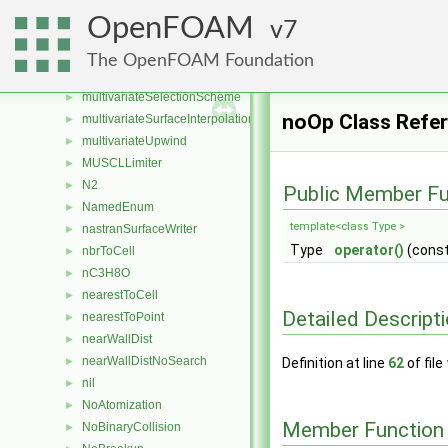
multiRegionSolutionControl
►
OpenFOAM
7
multiSolidBodyMotionSolver
►
multivariateIndependentScheme
►
The OpenFOAM Foundation
multivariateScheme
►
multivariateSelectionScheme
►
noOp Class Refe
multivariateSurfaceInterpolationScheme
►
multivariateUpwind
►
MUSCLLimiter
►
N2
►
Public Member Fu
NamedEnum
►
template<class Type >
nastranSurfaceWriter
►
Type
operator()
(const
nbrToCell
►
nC3H8O
►
nearestToCell
►
Detailed Descript
nearestToPoint
►
nearWallDist
►
nearWallDistNoSearch
►
Definition at line
62
of file
nil
►
NoAtomization
►
Member Function
NoBinaryCollision
►