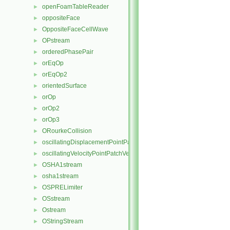
openFoamTableReader
►
oppositeFace
►
OppositeFaceCellWave
►
OPstream
►
orderedPhasePair
►
orEqOp
►
orEqOp2
►
orientedSurface
►
orOp
►
orOp2
►
orOp3
►
ORourkeCollision
►
oscillatingDisplacementPointPatchVectorField
►
oscillatingVelocityPointPatchVectorField
►
OSHA1stream
►
osha1stream
►
OSPRELimiter
►
OSstream
►
Ostream
►
OStringStream
►