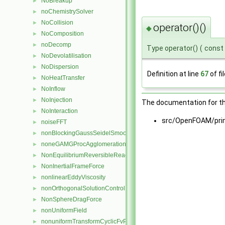
NoBreakup
►
noChemistrySolver
►
NoCollision
►
operator()()
◆
NoComposition
►
noDecomp
►
Type operator()
(
const
NoDevolatilisation
►
NoDispersion
►
Definition at line
67
of fi
NoHeatTransfer
►
NoInflow
►
NoInjection
►
The documentation for thi
NoInteraction
►
src/OpenFOAM/prim
noiseFFT
►
nonBlockingGaussSeidelSmoother
►
noneGAMGProcAgglomeration
►
NonEquilibriumReversibleReaction
►
NonInertialFrameForce
►
nonlinearEddyViscosity
►
nonOrthogonalSolutionControl
►
NonSphereDragForce
►
nonUniformField
►
nonuniformTransformCyclicFvPatch
►