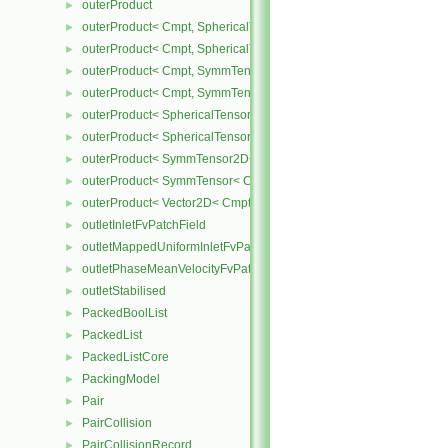
outerProduct
►
outerProduct< Cmpt, SphericalTensor2D< Cmpt > >
►
outerProduct< Cmpt, SphericalTensor< Cmpt > >
►
outerProduct< Cmpt, SymmTensor2D< Cmpt > >
►
outerProduct< Cmpt, SymmTensor< Cmpt > >
►
outerProduct< SphericalTensor2D< Cmpt >, Cmpt >
►
outerProduct< SphericalTensor< Cmpt >, Cmpt >
►
outerProduct< SymmTensor2D< Cmpt >, Cmpt >
►
outerProduct< SymmTensor< Cmpt >, Cmpt >
►
outerProduct< Vector2D< Cmpt >, Vector2D< Cmpt > >
►
outletInletFvPatchField
►
outletMappedUniformInletFvPatchField
►
outletPhaseMeanVelocityFvPatchVectorField
►
outletStabilised
►
PackedBoolList
►
PackedList
►
PackedListCore
►
PackingModel
►
Pair
►
PairCollision
►
PairCollisionRecord
►