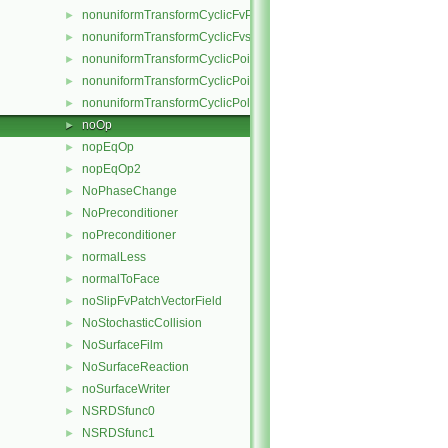
nonuniformTransformCyclicFvPatchField
►
nonuniformTransformCyclicFvsPatchField
►
nonuniformTransformCyclicPointPatch
►
nonuniformTransformCyclicPointPatchField
►
nonuniformTransformCyclicPolyPatch
►
noOp
►
nopEqOp
►
nopEqOp2
►
NoPhaseChange
►
NoPreconditioner
►
noPreconditioner
►
normalLess
►
normalToFace
►
noSlipFvPatchVectorField
►
NoStochasticCollision
►
NoSurfaceFilm
►
NoSurfaceReaction
►
noSurfaceWriter
►
NSRDSfunc0
►
NSRDSfunc1
►