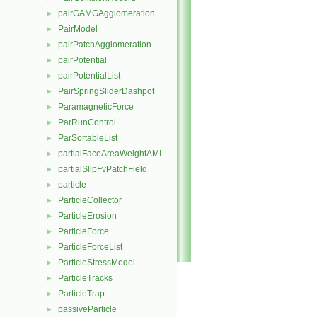
pairGAMGAgglomeration
►
PairModel
►
pairPatchAgglomeration
►
pairPotential
►
pairPotentialList
►
PairSpringSliderDashpot
►
ParamagneticForce
►
ParRunControl
►
ParSortableList
►
partialFaceAreaWeightAMI
►
partialSlipFvPatchField
►
particle
►
ParticleCollector
►
ParticleErosion
►
ParticleForce
►
ParticleForceList
►
ParticleStressModel
►
ParticleTracks
►
ParticleTrap
►
passiveParticle
►