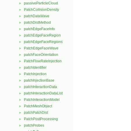
passiveParticleCloud
►
PatchCollisionDensity
►
patchDataWave
►
patchDistMethod
►
patchEdgeFaceInfo
►
patchEdgeFaceRegion
►
patchEdgeFaceRegions
►
PatchEdgeFaceWave
►
patchFaceOrientation
►
PatchFlowRateInjection
►
patchIdentifier
►
PatchInjection
►
patchInjectionBase
►
patchInteractionData
►
patchInteractionDataList
►
PatchInteractionModel
►
PatchMeshObject
►
patchPatchDist
►
PatchPostProcessing
►
patchProbes
►