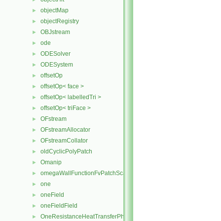
objectMap
►
objectRegistry
►
OBJstream
►
ode
►
ODESolver
►
ODESystem
►
offsetOp
►
offsetOp< face >
►
offsetOp< labelledTri >
►
offsetOp< triFace >
►
OFstream
►
OFstreamAllocator
►
OFstreamCollator
►
oldCyclicPolyPatch
►
Omanip
►
omegaWallFunctionFvPatchScalarField
►
one
►
oneField
►
oneFieldField
►
OneResistanceHeatTransferPhaseSystem
►