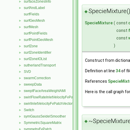
surfaceZonesInfo
►
surfAndLabel
►
SpecieMixture(
◆
surfFields
surfGeoMesh
►
SpecieMixture
(
const
surfMesh
►
const
surfPointFields
const
surfPointGeoMesh
►
)
surfZone
►
surfZoneIdentifier
►
surfZoneIOList
►
Construct from diction
sutherlandTransport
►
Definition at line
34
of fi
SVD
►
swarmCorrection
►
References
SpecieMixt
sweepData
►
sweptFaceAreaWeightAMI
►
Here is the call graph fo
swirlFlowRateInletVelocityFvPatchVectorField
►
swirlInletVelocityFvPatchVectorField
►
Switch
►
symGaussSeidelSmoother
►
~SpecieMixture
◆
SymmetricSquareMatrix
►
symmetryFvPatch
►