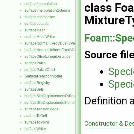
class Fo
surfaceInterpolation
►
surfaceInterpolationScheme
►
MixtureT
surfaceIntersection
►
surfaceLocation
►
surfaceMesh
►
Foam::Spe
surfaceMeshWriter
►
surfaceNormalFixedValueFvPatchVectorField
►
surfaceNormalUniformFixedValueFvPatchVectorField
►
Source fil
surfaceOffsetLinearDistance
►
surfacePatch
►
Speci
surfacePatchIOList
►
SurfaceReactionModel
►
Speci
surfaceRegistry
►
surfaceSets
►
surfaceSlipDisplacementFvPatchField
►
Definition 
surfaceSlipDisplacementPointPatchVectorField
►
surfaceTensionModel
►
surfaceToCell
►
Constructor & De
surfaceToPoint
►
surfaceWriter
►