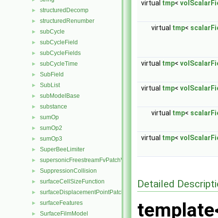
virtual
tmp
<
volScalarFi
structuredDecomp
►
structuredRenumber
►
virtual
tmp
<
scalarFi
subCycle
►
subCycleField
►
subCycleFields
►
virtual
tmp
<
volScalarFi
subCycleTime
►
SubField
►
SubList
►
virtual
tmp
<
volScalarFi
subModelBase
►
substance
►
virtual
tmp
<
scalarFi
sumOp
►
sumOp2
►
virtual
tmp
<
volScalarFi
sumOp3
►
SuperBeeLimiter
►
supersonicFreestreamFvPatchVectorField
►
SuppressionCollision
►
Detailed Descript
surfaceCellSizeFunction
►
surfaceDisplacementPointPatchVectorField
►
template
surfaceFeatures
►
SurfaceFilmModel
►