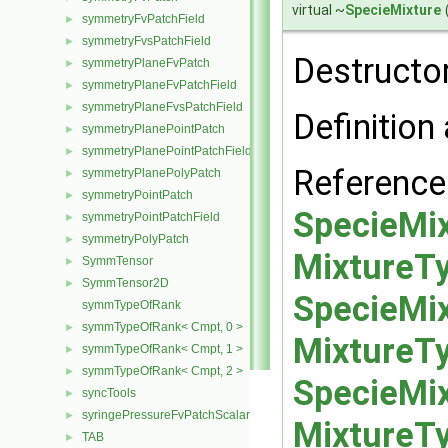
virtual ~
SpecieMixture
symmetryFvPatchField
►
symmetryFvsPatchField
►
Destructor
symmetryPlaneFvPatch
►
symmetryPlaneFvPatchField
►
symmetryPlaneFvsPatchField
►
Definition 
symmetryPlanePointPatch
►
symmetryPlanePointPatchField
►
Referenc
symmetryPlanePolyPatch
►
symmetryPointPatch
►
SpecieMix
symmetryPointPatchField
►
symmetryPolyPatch
►
MixtureTy
SymmTensor
►
SymmTensor2D
►
SpecieMix
symmTypeOfRank
symmTypeOfRank< Cmpt, 0 >
►
MixtureTy
symmTypeOfRank< Cmpt, 1 >
►
symmTypeOfRank< Cmpt, 2 >
►
SpecieMix
syncTools
►
syringePressureFvPatchScalarField
►
MixtureTy
TAB
►