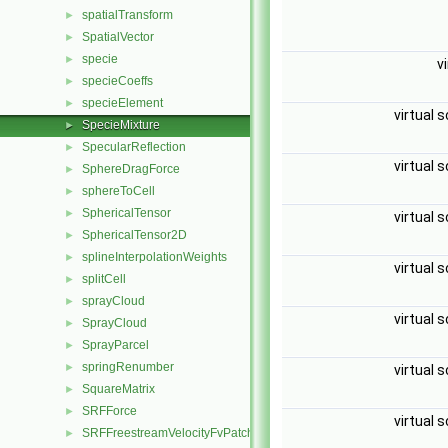
spatialTransform
►
SpatialVector
►
specie
►
v
specieCoeffs
►
specieElement
►
virtual 
SpecieMixture
►
SpecularReflection
►
virtual 
SphereDragForce
►
sphereToCell
►
SphericalTensor
►
virtual 
SphericalTensor2D
►
splineInterpolationWeights
►
virtual 
splitCell
►
sprayCloud
►
virtual 
SprayCloud
►
SprayParcel
►
springRenumber
►
virtual 
SquareMatrix
►
SRFForce
►
virtual 
SRFFreestreamVelocityFvPatchVectorField
►