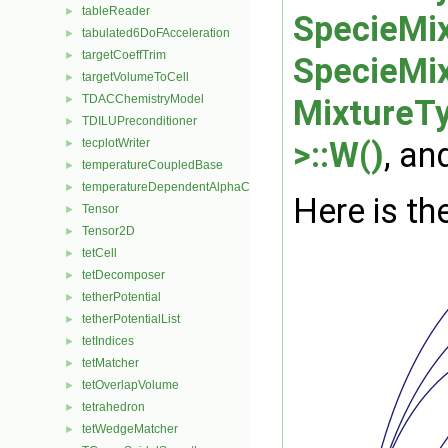
tableReader
►
SpecieMix
tabulated6DoFAcceleration
►
targetCoeffTrim
►
SpecieMix
targetVolumeToCell
►
TDACChemistryModel
MixtureTy
►
TDILUPreconditioner
►
>::W()
, an
tecplotWriter
►
temperatureCoupledBase
►
temperatureDependentAlphaContactAngleFvPatchScalarField
►
Here is the
Tensor
►
Tensor2D
►
tetCell
►
tetDecomposer
►
tetherPotential
►
tetherPotentialList
►
tetIndices
►
tetMatcher
►
tetOverlapVolume
►
tetrahedron
►
tetWedgeMatcher
►