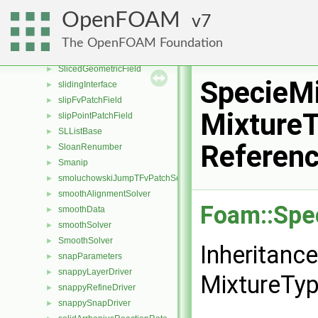
skewCorrectionVectors
►
OpenFOAM
7
SLGThermo
►
slicedFvPatchField
►
The OpenFOAM Foundation
slicedFvsPatchField
►
SlicedGeometricField
►
SpecieMi
slidingInterface
►
slipFvPatchField
►
MixtureT
slipPointPatchField
►
SLListBase
►
Referen
SloanRenumber
►
Smanip
►
smoluchowskiJumpTFvPatchScalarField
►
smoothAlignmentSolver
►
Foam::Spe
smoothData
►
smoothSolver
►
SmoothSolver
►
Inheritanc
snapParameters
►
snappyLayerDriver
►
MixtureTyp
snappyRefineDriver
►
snappySnapDriver
►