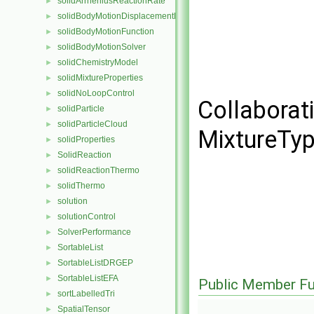
solidArrheniusReactionRate
►
solidBodyMotionDisplacementPointPatchVectorField
►
solidBodyMotionFunction
►
solidBodyMotionSolver
►
solidChemistryModel
►
solidMixtureProperties
►
solidNoLoopControl
►
Collaborat
solidParticle
►
solidParticleCloud
►
MixtureTyp
solidProperties
►
SolidReaction
►
solidReactionThermo
►
solidThermo
►
solution
►
solutionControl
►
SolverPerformance
►
SortableList
►
SortableListDRGEP
►
SortableListEFA
►
Public Member Fu
sortLabelledTri
►
SpatialTensor
►