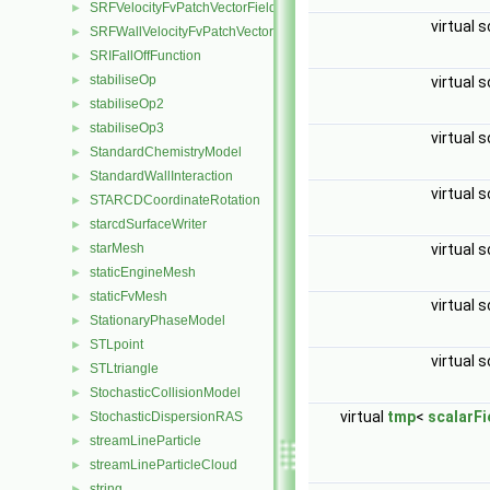
SRFVelocityFvPatchVectorField
►
virtual 
SRFWallVelocityFvPatchVectorField
►
SRIFallOffFunction
►
stabiliseOp
virtual 
►
stabiliseOp2
►
stabiliseOp3
►
virtual 
StandardChemistryModel
►
StandardWallInteraction
►
virtual 
STARCDCoordinateRotation
►
starcdSurfaceWriter
►
virtual 
starMesh
►
staticEngineMesh
►
staticFvMesh
►
virtual 
StationaryPhaseModel
►
STLpoint
►
virtual 
STLtriangle
►
StochasticCollisionModel
►
virtual
tmp
<
scalarFi
StochasticDispersionRAS
►
streamLineParticle
►
streamLineParticleCloud
►
string
►