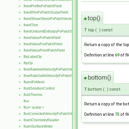
fixedProfileFvPatchField
►
fixedRhoFvPatchScalarField
►
top()
◆
fixedShearStressFvPatchVectorField
►
fixedTrim
►
T
top
(
)
const
fixedUnburntEnthalpyFvPatchScalarField
►
fixedValueFvPatchField
►
fixedValueFvsPatchField
►
Return a copy of the to
fixedValuePointPatchField
►
Definition at line
69
of fi
flipLabelOp
►
flipOp
►
flowRateInletVelocityFvPatchVectorField
►
flowRateOutletVelocityFvPatchVectorField
bottom()
►
◆
fluentFvMesh
►
fluidSolutionControl
►
T
bottom
(
)
const
fluidThermo
►
flux
Return a copy of the b
flux< scalar >
►
fluxCorrectedVelocityFvPatchVectorField
Definition at line
75
of fi
►
foamChemistryReader
►
foamSurfaceWriter
►