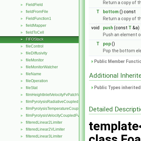
Return a copy of t
FieldField
►
T
bottom
() const
fieldFromFile
►
Return a copy of 
FieldFunction1
►
fieldMapper
►
void
push
(const
T
&a)
fieldToCell
►
Push an element o
FIFOStack
►
T
pop
()
fileControl
►
Pop the bottom el
fileDiffusivity
►
fileMonitor
►
Public Member Functio
fileMonitorWatcher
►
fileName
Additional Inher
►
fileOperation
►
Public Types inherite
fileStat
►
filmHeightInletVelocityFvPatchVectorField
►
filmPyrolysisRadiativeCoupledMixedFvPatchScalarField
►
Detailed Descript
filmPyrolysisTemperatureCoupledFvPatchScalarField
►
filmPyrolysisVelocityCoupledFvPatchVectorField
►
template
filteredLinear2Limiter
►
filteredLinear2VLimiter
►
class Fo
filteredLinear3Limiter
►