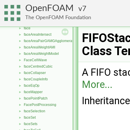
extrude2DMesh
►
OpenFOAM
7
extrudedMesh
►
extrudeModel
►
The OpenFOAM Foundation
extrudePatchMesh
►
face
►
FIFOStac
faceAreaIntersect
►
faceAreaPairGAMGAgglomeration
►
Class Te
faceAreaWeightAMI
►
faceAreaWeightModel
►
FaceCellWave
►
faceCentredCubic
►
A FIFO stac
faceCollapser
►
faceCoupleInfo
►
More...
faceEqOp
►
faceMapper
►
Inheritanc
facePointPatch
►
FacePostProcessing
►
faceSelection
►
faceSet
►
faceSets
►