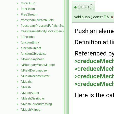
forceSuSp
►
push()
◆
freePiston
►
FreeStream
►
void push
(
const
T
&
a
freestreamFvPatchField
►
freestreamPressureFvPatchScalarField
►
Push an eleme
freestreamVelocityFvPatchVectorField
►
Function1
►
Definition at l
functionEntry
►
functionObject
►
Referenced b
functionObjectList
►
>::reduceMec
fvBoundaryMesh
►
fvBoundaryMeshMapper
►
>::reduceMec
fvFieldDecomposer
►
>::reduceMec
fvFieldReconstructor
►
fvMatrix
►
>::reduceMec
fvMesh
►
fvMeshAdder
►
Here is the cal
fvMeshDistribute
►
fvMeshLduAddressing
►
fvMeshMapper
►