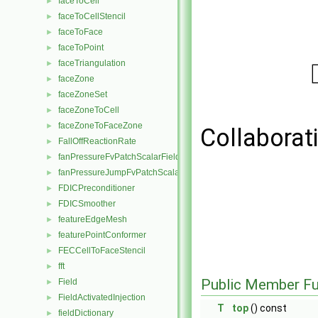
faceToCell
►
faceToCellStencil
►
faceToFace
►
faceToPoint
►
faceTriangulation
►
faceZone
►
faceZoneSet
►
faceZoneToCell
►
faceZoneToFaceZone
►
Collaborat
FallOffReactionRate
►
fanPressureFvPatchScalarField
►
fanPressureJumpFvPatchScalarField
►
FDICPreconditioner
►
FDICSmoother
►
featureEdgeMesh
►
featurePointConformer
►
FECCellToFaceStencil
►
fft
►
Public Member Fu
Field
►
FieldActivatedInjection
►
T
top
() const
fieldDictionary
►