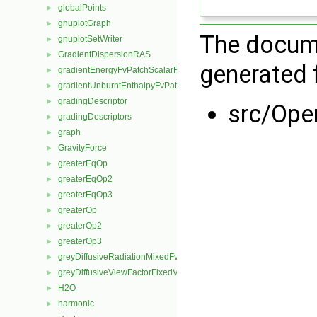
globalPoints
►
gnuplotGraph
►
The docume
gnuplotSetWriter
►
GradientDispersionRAS
►
generated f
gradientEnergyFvPatchScalarField
►
gradientUnburntEnthalpyFvPatchScalarField
►
gradingDescriptor
►
src/Ope
gradingDescriptors
►
graph
►
GravityForce
►
greaterEqOp
►
greaterEqOp2
►
greaterEqOp3
►
greaterOp
►
greaterOp2
►
greaterOp3
►
greyDiffusiveRadiationMixedFvPatchScalarField
►
greyDiffusiveViewFactorFixedValueFvPatchScalarField
►
H2O
►
harmonic
►