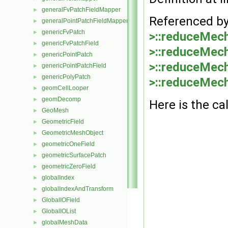
generalFvPatchFieldMapper
►
Referenced b
generalPointPatchFieldMapper
►
genericFvPatch
►
>::reduceMec
genericFvPatchField
►
>::reduceMec
genericPointPatch
►
>::reduceMec
genericPointPatchField
►
genericPolyPatch
►
>::reduceMec
geomCellLooper
►
geomDecomp
►
Here is the cal
GeoMesh
►
GeometricField
►
GeometricMeshObject
►
geometricOneField
►
geometricSurfacePatch
►
geometricZeroField
►
globalIndex
►
globalIndexAndTransform
►
GlobalIOField
►
GlobalIOList
►
globalMeshData
►