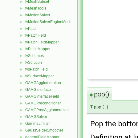
fvMeshSubset
►
fvMeshTools
►
fvMotionSolver
►
fvMotionSolverEngineMesh
►
fvPatch
►
fvPatchField
►
fvPatchFieldMapper
►
fvPatchMapper
►
fvSchemes
►
fvSolution
►
fvsPatchField
►
fvSurfaceMapper
►
GAMGAgglomeration
►
GAMGInterface
►
pop()
◆
GAMGInterfaceField
►
GAMGPreconditioner
►
T
pop
(
)
GAMGProcAgglomeration
►
GAMGSolver
►
Pop the botto
GammaLimiter
►
GaussSeidelSmoother
►
Definition at l
generalFieldMapper
►