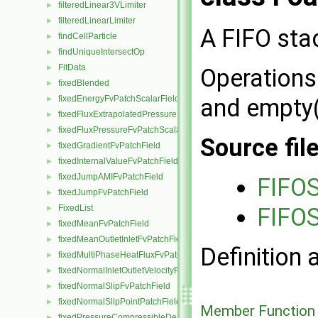
filteredLinear3VLimiter
►
filteredLinearLimiter
►
A FIFO stac
findCellParticle
►
findUniqueIntersectOp
►
FitData
►
Operations
fixedBlended
►
and empty(
fixedEnergyFvPatchScalarField
►
fixedFluxExtrapolatedPressureFvPatchScalarField
►
fixedFluxPressureFvPatchScalarField
►
Source fil
fixedGradientFvPatchField
►
fixedInternalValueFvPatchField
►
fixedJumpAMIFvPatchField
►
FIFO
fixedJumpFvPatchField
►
FIFOS
FixedList
►
fixedMeanFvPatchField
►
fixedMeanOutletInletFvPatchField
►
Definition 
fixedMultiPhaseHeatFluxFvPatchScalarField
►
fixedNormalInletOutletVelocityFvPatchVectorField
►
fixedNormalSlipFvPatchField
►
fixedNormalSlipPointPatchField
►
Member Function
fixedPressureCompressibleDensityFvPatchScalarField
►