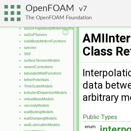
sampledSets
►
OpenFOAM
7
sampledSurfaces
►
saturationModels
►
The OpenFOAM Foundation
sixDoFRigidBodyMotionConstraints
►
sixDoFRigidBodyMotionRestraints
►
AMIInter
sixDoFSolvers
►
solidBodyMotionFunctions
►
Class Re
species
►
SRF
►
surfaceTensionModels
►
swarmCorrections
►
Interpolati
tabulatedWallFunctions
►
tetherPotentials
►
data betwe
TimeScaleModels
►
turbulentDispersionModels
►
arbitrary m
virtualMassModels
►
viscosityModels
►
wallBoilingModels
►
Public Types
wallDampingModels
►
wallLubricationModels
►
interp
enum