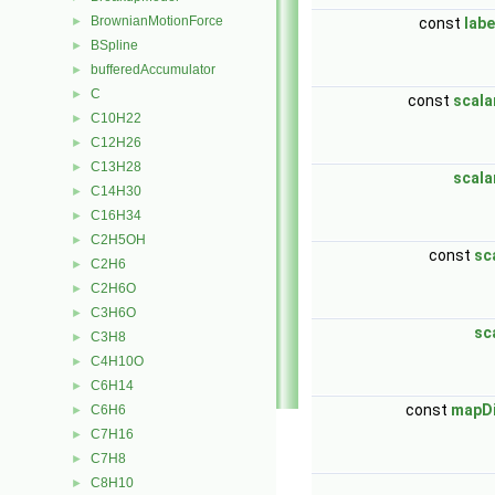
BrownianMotionForce
►
const
labe
BSpline
►
bufferedAccumulator
►
C
►
const
scala
C10H22
►
C12H26
►
C13H28
►
scala
C14H30
►
C16H34
►
C2H5OH
►
const
sc
C2H6
►
C2H6O
►
C3H6O
►
sc
C3H8
►
C4H10O
►
C6H14
►
const
mapDi
C6H6
►
C7H16
►
C7H8
►
C8H10
►