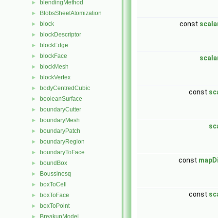
blendingMethod
►
BlobsSheetAtomization
►
const
scala
block
►
blockDescriptor
►
blockEdge
►
blockFace
►
scala
blockMesh
►
blockVertex
►
bodyCentredCubic
►
const
sc
booleanSurface
►
boundaryCutter
►
boundaryMesh
►
sc
boundaryPatch
►
boundaryRegion
►
boundaryToFace
►
const
mapDi
boundBox
►
Boussinesq
►
boxToCell
►
const
sc
boxToFace
►
boxToPoint
►
BreakupModel
►