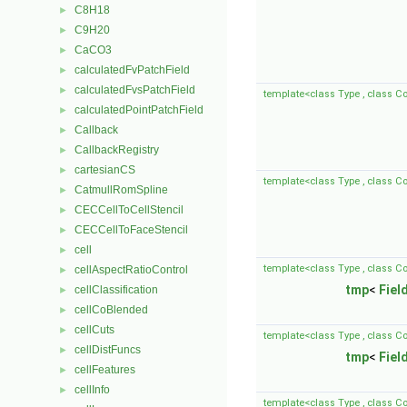
C8H18
►
C9H20
►
CaCO3
►
calculatedFvPatchField
►
calculatedFvsPatchField
►
template<class Type , class 
calculatedPointPatchField
►
Callback
►
CallbackRegistry
►
cartesianCS
►
template<class Type , class 
CatmullRomSpline
►
CECCellToCellStencil
►
CECCellToFaceStencil
►
cell
►
template<class Type , class 
cellAspectRatioControl
►
tmp
<
Fiel
cellClassification
►
cellCoBlended
►
cellCuts
►
template<class Type , class 
cellDistFuncs
►
tmp
<
Fiel
cellFeatures
►
cellInfo
►
template<class Type , class 