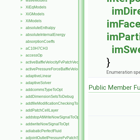
waveModels
►
XiEqModels
imDir
►
XiGModels
►
imFac
XiModels
►
absoluteEnthalpy
►
imPart
absoluteInternalEnergy
►
absorptionCoeffs
imSw
aC10H7CH3
►
accessOp
►
}
activeBaffleVelocityFvPatchVectorField
►
activePressureForceBaffleVelocityFvPatchVectorField
►
Enumeration spe
adaptiveLinear
►
adaptiveSolver
►
Public Member Fu
addcommsTypeToOpt
►
addDimensionSetsToDebug
►
addfileModificationCheckingToOpt
►
addPatchCellLayer
►
addstopAtWriteNowSignalToOpt
►
addwriteNowSignalToOpt
►
adiabaticPerfectFluid
►
adjointOutletPressureFvPatchScalarField
►