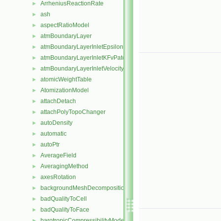
ArrheniusReactionRate
►
ash
►
aspectRatioModel
►
atmBoundaryLayer
►
atmBoundaryLayerInletEpsilonFvPatchScalarField
►
atmBoundaryLayerInletKFvPatchScalarField
►
atmBoundaryLayerInletVelocityFvPatchVectorField
►
atomicWeightTable
►
AtomizationModel
►
attachDetach
►
attachPolyTopoChanger
►
autoDensity
►
automatic
►
autoPtr
►
AverageField
►
AveragingMethod
►
axesRotation
►
backgroundMeshDecomposition
►
badQualityToCell
►
badQualityToFace
►
barotropicCompressibilityModel
►