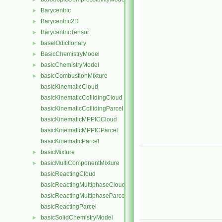
Barycentric
►
Barycentric2D
►
BarycentricTensor
►
baseIOdictionary
►
BasicChemistryModel
►
basicChemistryModel
►
basicCombustionMixture
►
basicKinematicCloud
basicKinematicCollidingCloud
basicKinematicCollidingParcel
basicKinematicMPPICCloud
basicKinematicMPPICParcel
basicKinematicParcel
basicMixture
►
basicMultiComponentMixture
►
basicReactingCloud
basicReactingMultiphaseCloud
basicReactingMultiphaseParcel
basicReactingParcel
basicSolidChemistryModel
►