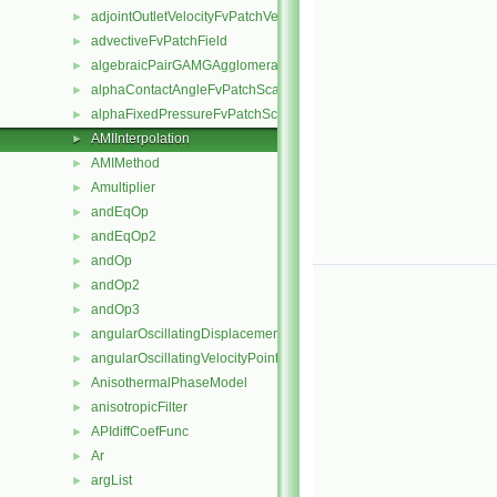
adjointOutletVelocityFvPatchVectorField
►
advectiveFvPatchField
►
algebraicPairGAMGAgglomeration
►
alphaContactAngleFvPatchScalarField
►
alphaFixedPressureFvPatchScalarField
►
AMIInterpolation
►
AMIMethod
►
Amultiplier
►
andEqOp
►
andEqOp2
►
andOp
►
andOp2
►
andOp3
►
angularOscillatingDisplacementPointPatchVectorField
►
angularOscillatingVelocityPointPatchVectorField
►
AnisothermalPhaseModel
►
anisotropicFilter
►
APIdiffCoefFunc
►
Ar
►
argList
►