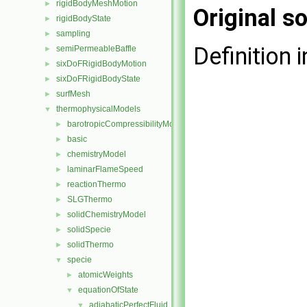
rigidBodyMeshMotion
►
Original so
rigidBodyState
►
sampling
►
Definition i
semiPermeableBaffle
►
sixDoFRigidBodyMotion
►
sixDoFRigidBodyState
►
surfMesh
►
thermophysicalModels
▼
barotropicCompressibilityModel
►
basic
►
chemistryModel
►
laminarFlameSpeed
►
reactionThermo
►
SLGThermo
►
solidChemistryModel
►
solidSpecie
►
solidThermo
►
specie
▼
atomicWeights
►
equationOfState
▼
adiabaticPerfectFluid
▼