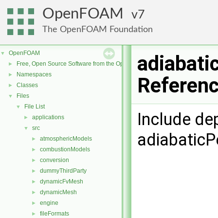
OpenFOAM
7
The OpenFOAM Foundation
OpenFOAM
▼
adiabatic
Free, Open Source Software from the OpenFOAM Foundation
►
Namespaces
►
Referen
Classes
►
Files
▼
File List
▼
Include de
applications
►
src
▼
adiabaticPe
atmosphericModels
►
combustionModels
►
conversion
►
dummyThirdParty
►
dynamicFvMesh
►
dynamicMesh
►
engine
►
fileFormats
►