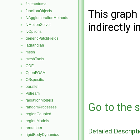
finiteVolume
►
This graph 
functionObjects
►
fvAgglomerationMethods
►
indirectly i
fvMotionSolver
►
fvOptions
►
genericPatchFields
►
lagrangian
►
mesh
►
meshTools
►
ODE
►
OpenFOAM
►
OSspecific
►
parallel
►
Pstream
►
radiationModels
►
Go to the s
randomProcesses
►
regionCoupled
►
regionModels
►
renumber
►
Detailed Descript
rigidBodyDynamics
►