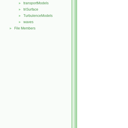
transportModels
►
triSurface
►
TurbulenceModels
►
waves
►
File Members
►