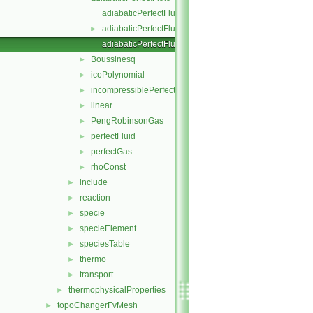
adiabaticPerfectFluid.C
adiabaticPerfectFluid.H
►
adiabaticPerfectFluidI.H
Boussinesq
►
icoPolynomial
►
incompressiblePerfectGas
►
linear
►
PengRobinsonGas
►
perfectFluid
►
perfectGas
►
rhoConst
►
include
►
reaction
►
specie
►
specieElement
►
speciesTable
►
thermo
►
transport
►
thermophysicalProperties
►
topoChangerFvMesh
►