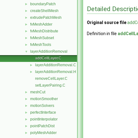
boundaryPatch
►
Detailed Descript
createShellMesh
►
extrudePatchMesh
►
Original source file
addCe
fvMeshAdder
►
fvMeshDistribute
►
Definition in file
addCellLa
fvMeshSubset
►
fvMeshTools
►
layerAdditionRemoval
▼
addCellLayer.C
layerAdditionRemoval.C
►
layerAdditionRemoval.H
►
removeCellLayer.C
setLayerPairing.C
meshCut
►
motionSmoother
►
motionSolvers
►
perfectInterface
►
pointInterpolator
►
pointPatchDist
►
polyMeshAdder
►