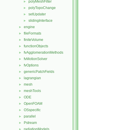
polyMeshFilter
►
polyTopoChange
►
setUpdater
►
slidingInterface
►
engine
►
fileFormats
►
finiteVolume
►
functionObjects
►
fvAgglomerationMethods
►
fvMotionSolver
►
fvOptions
►
genericPatchFields
►
lagrangian
►
mesh
►
meshTools
►
ODE
►
OpenFOAM
►
OSspecific
►
parallel
►
Pstream
►
radiationModels
►