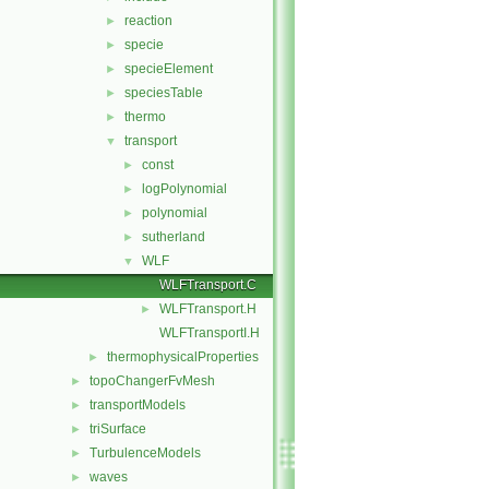
reaction
►
specie
►
specieElement
►
speciesTable
►
thermo
►
transport
▼
const
►
logPolynomial
►
polynomial
►
sutherland
►
WLF
▼
WLFTransport.C
WLFTransport.H
►
WLFTransportI.H
thermophysicalProperties
►
topoChangerFvMesh
►
transportModels
►
triSurface
►
TurbulenceModels
►
waves
►