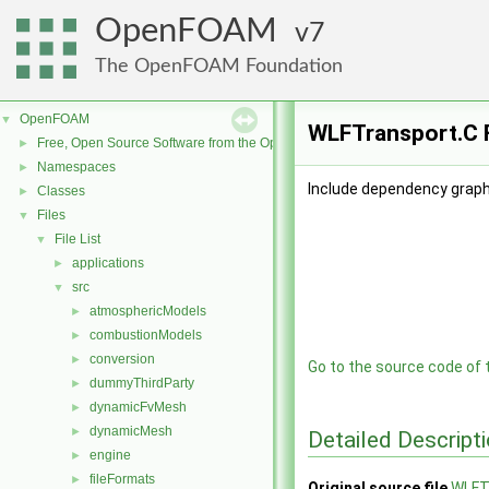
OpenFOAM
7
The OpenFOAM Foundation
OpenFOAM
▼
WLFTransport.C F
Free, Open Source Software from the OpenFOAM Foundation
►
Namespaces
►
Include dependency graph
Classes
►
Files
▼
File List
▼
applications
►
src
▼
atmosphericModels
►
combustionModels
►
conversion
►
Go to the source code of th
dummyThirdParty
►
dynamicFvMesh
►
dynamicMesh
►
Detailed Descript
engine
►
fileFormats
►
Original source file
WLFT