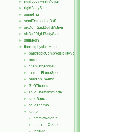
rigidBodyMeshMotion
►
rigidBodyState
►
sampling
►
semiPermeableBaffle
►
sixDoFRigidBodyMotion
►
sixDoFRigidBodyState
►
surfMesh
►
thermophysicalModels
▼
barotropicCompressibilityModel
►
basic
►
chemistryModel
►
laminarFlameSpeed
►
reactionThermo
►
SLGThermo
►
solidChemistryModel
►
solidSpecie
►
solidThermo
►
specie
▼
atomicWeights
►
equationOfState
►
include
►