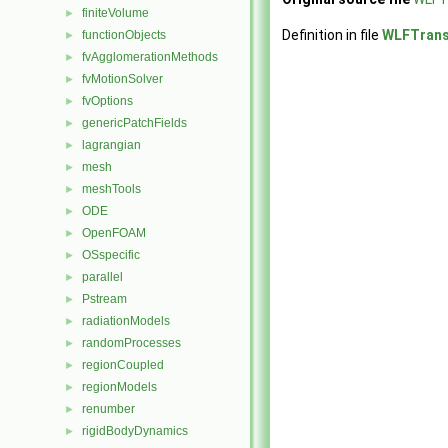
finiteVolume
►
Definition in file
WLFTrans
functionObjects
►
fvAgglomerationMethods
►
fvMotionSolver
►
fvOptions
►
genericPatchFields
►
lagrangian
►
mesh
►
meshTools
►
ODE
►
OpenFOAM
►
OSspecific
►
parallel
►
Pstream
►
radiationModels
►
randomProcesses
►
regionCoupled
►
regionModels
►
renumber
►
rigidBodyDynamics
►