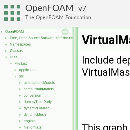
OpenFOAM
7
The OpenFOAM Foundation
OpenFOAM
▼
VirtualM
Free, Open Source Software from the OpenFOAM Foundation
►
Namespaces
►
Classes
►
Include de
Files
▼
File List
▼
VirtualMas
applications
►
src
▼
atmosphericModels
►
combustionModels
►
conversion
►
dummyThirdParty
►
dynamicFvMesh
►
dynamicMesh
►
engine
►
This graph 
fileFormats
►