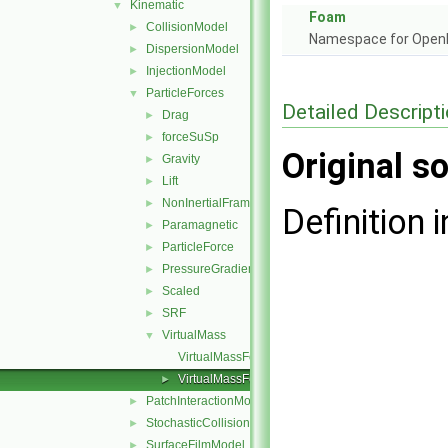
Kinematic
▼
Foam
CollisionModel
►
Namespace for Ope
DispersionModel
►
InjectionModel
►
ParticleForces
▼
Detailed Descript
Drag
►
forceSuSp
►
Original so
Gravity
►
Lift
►
NonInertialFrame
►
Definition i
Paramagnetic
►
ParticleForce
►
PressureGradient
►
Scaled
►
SRF
►
VirtualMass
▼
VirtualMassForce.C
VirtualMassForce.H
►
PatchInteractionModel
►
StochasticCollision
►
SurfaceFilmModel
►