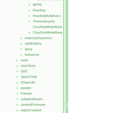
MPPIC
►
Reacting
►
ReactingMultiphase
►
Thermodynamic
►
CloudSubModelBase.C
CloudSubModelBase.H
►
molecularDynamics
►
solidParticle
►
spray
►
turbulence
►
mesh
►
meshTools
►
ODE
►
OpenFOAM
►
OSspecific
►
parallel
►
Pstream
►
radiationModels
►
randomProcesses
►
regionCoupled
►