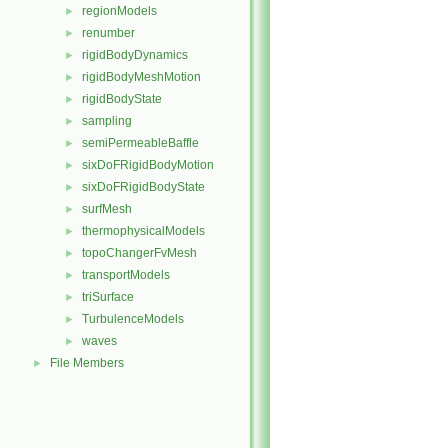
regionModels
►
renumber
►
rigidBodyDynamics
►
rigidBodyMeshMotion
►
rigidBodyState
►
sampling
►
semiPermeableBaffle
►
sixDoFRigidBodyMotion
►
sixDoFRigidBodyState
►
surfMesh
►
thermophysicalModels
►
topoChangerFvMesh
►
transportModels
►
triSurface
►
TurbulenceModels
►
waves
►
File Members
►