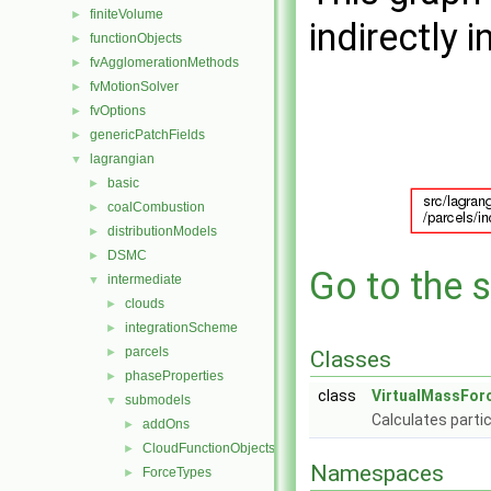
finiteVolume
►
indirectly i
functionObjects
►
fvAgglomerationMethods
►
fvMotionSolver
►
fvOptions
►
genericPatchFields
►
lagrangian
▼
basic
►
coalCombustion
►
distributionModels
►
DSMC
►
Go to the s
intermediate
▼
clouds
►
integrationScheme
►
parcels
►
Classes
phaseProperties
►
class
VirtualMassFor
submodels
▼
Calculates partic
addOns
►
CloudFunctionObjects
►
Namespaces
ForceTypes
►