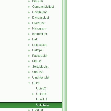
BinSum
►
CompactListList
►
Distribution
►
DynamicList
►
FixedList
►
Histogram
►
IndirectList
►
List
►
ListListOps
►
ListOps
►
PackedList
►
PtrList
►
SortableList
►
SubList
►
UIndirectList
►
UList
▼
UList.C
UList.H
►
UListI.H
UListIO.C
UPtrList
►