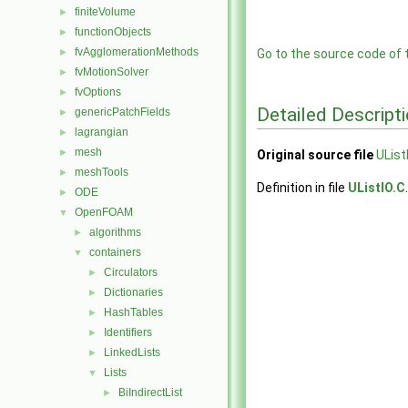
finiteVolume
►
functionObjects
►
fvAgglomerationMethods
►
Go to the source code of th
fvMotionSolver
►
fvOptions
►
Detailed Descript
genericPatchFields
►
lagrangian
►
mesh
►
Original source file
UList
meshTools
►
Definition in file
UListIO.C
.
ODE
►
OpenFOAM
▼
algorithms
►
containers
▼
Circulators
►
Dictionaries
►
HashTables
►
Identifiers
►
LinkedLists
►
Lists
▼
BiIndirectList
►