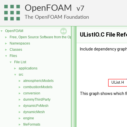
OpenFOAM
7
The OpenFOAM Foundation
OpenFOAM
▼
UListIO.C File Re
Free, Open Source Software from the OpenFOAM Foundation
►
Namespaces
►
Include dependency graph 
Classes
►
Files
▼
File List
▼
applications
►
src
▼
atmosphericModels
►
combustionModels
►
conversion
This graph shows which file
►
dummyThirdParty
►
dynamicFvMesh
►
dynamicMesh
►
engine
►
fileFormats
►