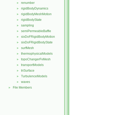
renumber
►
rigidBodyDynamics
►
rigidBodyMeshMotion
►
rigidBodyState
►
sampling
►
semiPermeableBaffle
►
sixDoFRigidBodyMotion
►
sixDoFRigidBodyState
►
surfMesh
►
thermophysicalModels
►
topoChangerFvMesh
►
transportModels
►
triSurface
►
TurbulenceModels
►
waves
►
File Members
►