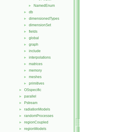
NamedEnum
►
db
►
dimensionedTypes
►
dimensionSet
►
fields
►
global
►
graph
►
include
►
interpolations
►
matrices
►
memory
►
meshes
►
primitives
►
OSspecific
►
parallel
►
Pstream
►
radiationModels
►
randomProcesses
►
regionCoupled
►
regionModels
►