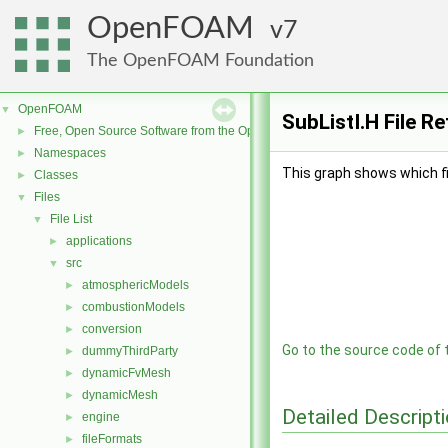
OpenFOAM
7
The OpenFOAM Foundation
OpenFOAM
▼
SubListI.H File R
Free, Open Source Software from the OpenFOAM Foundation
►
Namespaces
►
This graph shows which file
Classes
►
Files
▼
File List
▼
applications
►
src
▼
atmosphericModels
►
combustionModels
►
conversion
►
Go to the source code of th
dummyThirdParty
►
dynamicFvMesh
►
dynamicMesh
►
Detailed Descript
engine
►
fileFormats
►