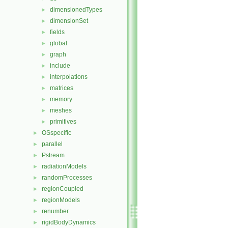
dimensionedTypes
►
dimensionSet
►
fields
►
global
►
graph
►
include
►
interpolations
►
matrices
►
memory
►
meshes
►
primitives
►
OSspecific
►
parallel
►
Pstream
►
radiationModels
►
randomProcesses
►
regionCoupled
►
regionModels
►
renumber
►
rigidBodyDynamics
►