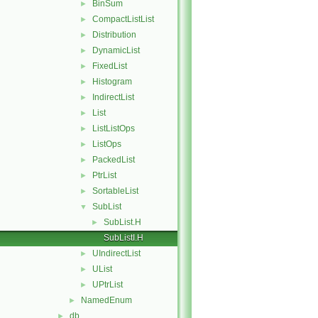
BinSum
►
CompactListList
►
Distribution
►
DynamicList
►
FixedList
►
Histogram
►
IndirectList
►
List
►
ListListOps
►
ListOps
►
PackedList
►
PtrList
►
SortableList
►
SubList
▼
SubList.H
►
SubListI.H
UIndirectList
►
UList
►
UPtrList
►
NamedEnum
►
db
►