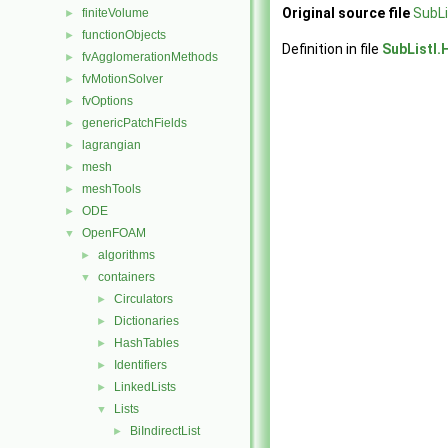
Original source file
SubLi
finiteVolume
►
functionObjects
►
Definition in file
SubListI.
fvAgglomerationMethods
►
fvMotionSolver
►
fvOptions
►
genericPatchFields
►
lagrangian
►
mesh
►
meshTools
►
ODE
►
OpenFOAM
▼
algorithms
►
containers
▼
Circulators
►
Dictionaries
►
HashTables
►
Identifiers
►
LinkedLists
►
Lists
▼
BiIndirectList
►