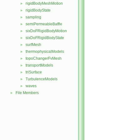
rigidBodyMeshMotion
►
rigidBodyState
►
sampling
►
semiPermeableBaffle
►
sixDoFRigidBodyMotion
►
sixDoFRigidBodyState
►
surfMesh
►
thermophysicalModels
►
topoChangerFvMesh
►
transportModels
►
triSurface
►
TurbulenceModels
►
waves
►
File Members
►