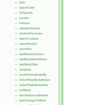
ODE
►
OpenFOAM
►
OSspecific
►
parallel
►
Pstream
►
radiationModels
►
randomProcesses
►
regionCoupled
►
regionModels
►
renumber
►
rigidBodyDynamics
►
rigidBodyMeshMotion
►
rigidBodyState
►
sampling
►
semiPermeableBaffle
►
sixDoFRigidBodyMotion
►
sixDoFRigidBodyState
►
surfMesh
►
thermophysicalModels
►
topoChangerFvMesh
►