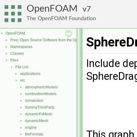
OpenFOAM
7
The OpenFOAM Foundation
OpenFOAM
▼
SphereDr
Free, Open Source Software from the OpenFOAM Foundation
►
Namespaces
►
Classes
►
Include de
Files
▼
File List
▼
SphereDra
applications
►
src
▼
atmosphericModels
►
combustionModels
►
conversion
►
dummyThirdParty
►
dynamicFvMesh
►
dynamicMesh
►
engine
►
This graph 
fileFormats
►