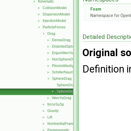
Kinematic
▼
CollisionModel
►
Foam
DispersionModel
►
Namespace for Ope
InjectionModel
►
ParticleForces
▼
Drag
▼
Detailed Descript
DenseDrag
►
DistortedSphereDrag
►
Original so
ErgunWenYuDrag
►
NonSphereDrag
►
Definition i
PlessisMasliyahDrag
►
SchillerNaumannDrag
►
SphereDrag
▼
SphereDragForce.C
SphereDragForce.H
►
WenYuDrag
►
forceSuSp
►
Gravity
►
Lift
►
NonInertialFrame
►
Paramagnetic
►