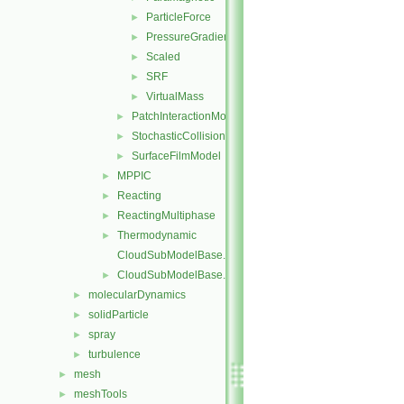
ParticleForce
►
PressureGradient
►
Scaled
►
SRF
►
VirtualMass
►
PatchInteractionModel
►
StochasticCollision
►
SurfaceFilmModel
►
MPPIC
►
Reacting
►
ReactingMultiphase
►
Thermodynamic
►
CloudSubModelBase.C
CloudSubModelBase.H
►
molecularDynamics
►
solidParticle
►
spray
►
turbulence
►
mesh
►
meshTools
►