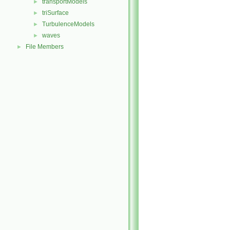
transportModels
►
triSurface
►
TurbulenceModels
►
waves
►
File Members
►