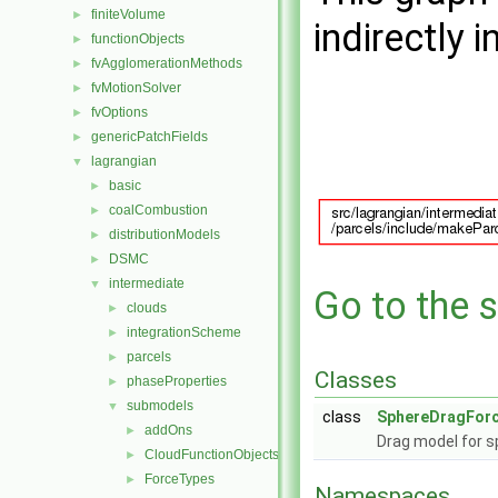
finiteVolume
►
indirectly i
functionObjects
►
fvAgglomerationMethods
►
fvMotionSolver
►
fvOptions
►
genericPatchFields
►
lagrangian
▼
basic
►
coalCombustion
►
distributionModels
►
DSMC
►
intermediate
▼
Go to the s
clouds
►
integrationScheme
►
parcels
►
Classes
phaseProperties
►
submodels
▼
class
SphereDragForc
addOns
►
Drag model for 
CloudFunctionObjects
►
ForceTypes
►
Namespaces